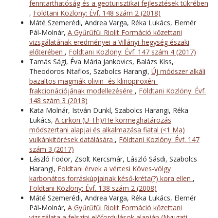
fenntarthatóság és a geoturisztikai fejlesztések tükrében
,
Földtani Közlöny: Évf. 148 szám 2 (2018)
Máté Szemerédi, Andrea Varga, Réka Lukács, Elemér
Pál-Molnár,
A Gyűrűfűi Riolit Formáció kőzettani
vizsgálatának eredményei a Villányi-hegység északi
előterében
,
Földtani Közlöny: Évf. 147 szám 4 (2017)
Tamás Sági, Éva Mária Jankovics, Balázs Kiss,
Theodoros Ntaflos, Szabolcs Harangi,
Új módszer alkáli
bazaltos magmák olivin- és klinopiroxén-
frakcionációjának modellezésére
,
Földtani Közlöny: Évf.
148 szám 3 (2018)
Kata Molnár, István Dunkl, Szabolcs Harangi, Réka
Lukács,
A cirkon (U-Th)/He kormeghatározás
módszertani alapjai és alkalmazása fiatal (<1 Ma)
vulkánkitörések datálására
,
Földtani Közlöny: Évf. 147
szám 3 (2017)
László Fodor, Zsolt Kercsmár, László Sásdi, Szabolcs
Harangi,
Földtani érvek a vértesi Köves-völgy
karbonátos forráskúpjainak késő-kréta(?) kora ellen
,
Földtani Közlöny: Évf. 138 szám 2 (2008)
Máté Szemerédi, Andrea Varga, Réka Lukács, Elemér
Pál-Molnár,
A Gyűrűfűi Riolit Formáció kőzettani
vizsgálata a felszíni előfordulások alapján (Nyugati-