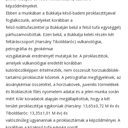
képződményeket.
Ebben a munkában a Bükkalja késő-badeni piroklasztitjaival
foglalkozunk, amelyeket korábban a
felső riolittufaszinttel (a Bükkalján belül a felső tufa egységgel)
párhuzamosítottak. Ezen belül, a Bükkalja keleti részén két
feltáráscsoport (Harsány Tibolddaróc) vulkanológiai,
petrográfiai és geokémiai
vizsgálatának eredményét mutatjuk be. A piroklasztitok,
amelyek vulkanológiai eredetét korábban
különbözőképpen értelmezték, nem összesült horzsakőblokk-
tartalmú piroklasztár kőzetek. A petrográfiai megfigyelések, az
ásványkémiai összetétel, a horzsakövek, juvenilis törmelékek
és litoklasztok főés nyomelem adatai és a jelen munka során
mért K/Ar koradatok alapján megállapítottuk, hogy a két
terület piroklasztitjai egykorúak (Harsány: 13,65±0,72 M év és
Tibolddaróc: 13,35±1,01 M év) és
valószínűleg ugyanannak a piroklasztárnak a képződményei. A
korábban a középső tufa egység sorolt