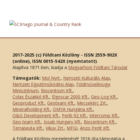
2017-2025 (c) Földtani Közlöny - ISSN 2559-902X
(online), ISSN 0015-542X (nyomtatott)
.
Alapítva 1871-ben, kiadja a
Magyarhoni Földtani Társulat
Támogatók:
Mol Nyrt.
,
Nemzeti Kulturális Alap
,
Nemzeti Együttműködési Alap
,
Földművelésügyi
Minisztérium
,
Biocentrum Kft.
,
Colas Északkő Kft
.
,
Elgoscar 2000 Kft
.
,
Geo-Log Kft.
,
Geoproduct Kft.
,
Geoteam Kft.
,
Mecsekérc Zrt.
,
Mineralholding Kft.
,
OMYA Hungária Kft.
,
O&G Development Kft
.
,
Perlit-92 Kft.
,
Intercomp Kft.
,
Geo-team Kft.
,
Josab Hungary Kft.
,
Biocentrum Kft.
,
Terrapeuta Kft.
,
Vikuv Zrt.
,
MFGI
,
Anzo Perlit Kft.
A Földtani Közlöny megjelenését 2016 óta támogatja a