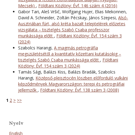
Mecsek)
,
Földtani Közlöny: Évf. 146 szám 4 (2016)
Gabor Tari, Aleš Vršič, Wolfgang Hujer, Elias Mekonnen,
David A. Schneider, Zoltán Pécskay, János Szepesi,
Alsó-
Ausztriában fúrt, alsó kréta bazalt teleptelérek előzetes
vizsgálata – tisztelgés Szabó Csaba professzor
munkássága előtt
,
Földtani Közlöny: Évf. 154 szám 3
(2024)
Szabolcs Harangi,
A magmás petrográfia
megszületésétől a kvantitatív kőzettani kutatásokig –
tisztelgés Szabó Csaba munkássága előtt
,
Földtani
Közlöny: Évf. 154 szám 3 (2024)
Tamás Sági, Balázs Kiss, Balázs Bradák, Szabolcs
Harangi,
Középső-pleisztocén löszben előforduló vulkáni
képződmények Magyarországon: terepi és petrográfiai
jellemzők
,
Földtani Közlöny: Évf. 138 szám 3 (2008)
1
2
>
>>
Nyelv
English