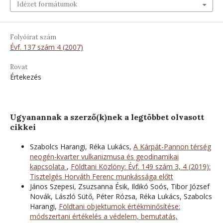
Idézet formátumok
Folyóirat szám
Évf. 137 szám 4 (2007)
Rovat
Értekezés
Ugyanannak a szerző(k)nek a legtöbbet olvasott
cikkei
Szabolcs Harangi, Réka Lukács,
A Kárpát-Pannon térség
neogén-kvarter vulkanizmusa és geodinamikai
kapcsolata
,
Földtani Közlöny: Évf. 149 szám 3, 4 (2019):
Tisztelgés Horváth Ferenc munkássága előtt
János Szepesi, Zsuzsanna Ésik, Ildikó Soós, Tibor József
Novák, László Sütő, Péter Rózsa, Réka Lukács, Szabolcs
Harangi,
Földtani objektumok értékminősítése:
módszertani értékelés a védelem, bemutatás,