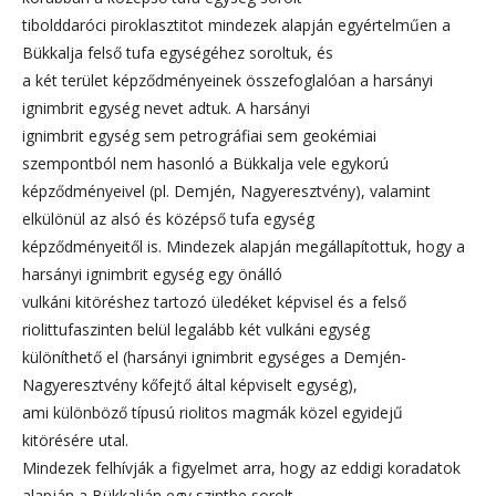
tibolddaróci piroklasztitot mindezek alapján egyértelműen a
Bükkalja felső tufa egységéhez soroltuk, és
a két terület képződményeinek összefoglalóan a harsányi
ignimbrit egység nevet adtuk. A harsányi
ignimbrit egység sem petrográfiai sem geokémiai
szempontból nem hasonló a Bükkalja vele egykorú
képződményeivel (pl. Demjén, Nagyeresztvény), valamint
elkülönül az alsó és középső tufa egység
képződményeitől is. Mindezek alapján megállapítottuk, hogy a
harsányi ignimbrit egység egy önálló
vulkáni kitöréshez tartozó üledéket képvisel és a felső
riolittufaszinten belül legalább két vulkáni egység
különíthető el (harsányi ignimbrit egységes a Demjén-
Nagyeresztvény kőfejtő által képviselt egység),
ami különböző típusú riolitos magmák közel egyidejű
kitörésére utal.
Mindezek felhívják a figyelmet arra, hogy az eddigi koradatok
alapján a Bükkalján egy szintbe sorolt