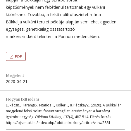
képződmények nem feltétlenül tartoznak egy vulkáni
kitöréshez. Továbbá, a felső riolittufaszintet már a
Bükkalja vulkáni terület példája alapján sem lehet egyetlen
egységes, genetikailag összetartozó
markerszintként tekinteni a Pannon-medencében.
PDF
Megjelent
2020-04-21
Hogyan kell idézni
LukácsR., HarangiS., NtaflosT., KollerF., & PécskayZ. (2020). A Bükkalján
megjelenő felső riolittufaszint vizsgálati eredményei: a harsányi
ignimbrit egység.
Földtani Közlöny
,
137
(4), 487-514. Elérés forrás
https://ojs.mtak.hu/index.php/foldtanikozlony/article/view/2861