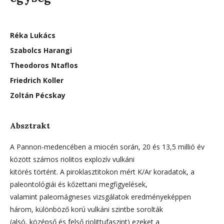
Réka Lukács
Szabolcs Harangi
Theodoros Ntaflos
Friedrich Koller
Zoltán Pécskay
Absztrakt
A Pannon-medencében a miocén során, 20 és 13,5 millió év
között számos riolitos explozív vulkáni
kitörés történt. A piroklasztitokon mért K/Ar koradatok, a
paleontológiái és kőzettani megfigyelések,
valamint paleomágneses vizsgálatok eredményeképpen
három, különböző korú vulkáni szintbe sorolták
(alsó, középső és felső riolittufaszint) ezeket a