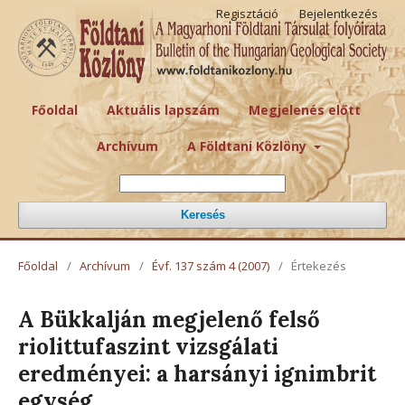
Regisztáció
Bejelentkezés
Főoldal
Aktuális lapszám
Megjelenés előtt
Archívum
A Földtani Közlöny
Keresés
Főoldal
/
Archívum
/
Évf. 137 szám 4 (2007)
/
Értekezés
A Bükkalján megjelenő felső
riolittufaszint vizsgálati
eredményei: a harsányi ignimbrit
egység