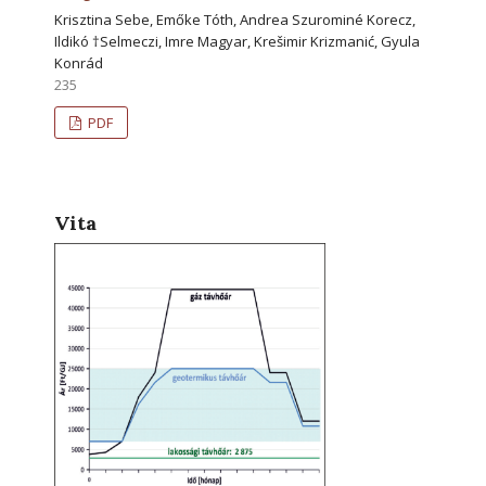
Krisztina Sebe, Emőke Tóth, Andrea Szurominé Korecz,
Ildikó †Selmeczi, Imre Magyar, Krešimir Krizmanić, Gyula
Konrád
235
PDF
Vita