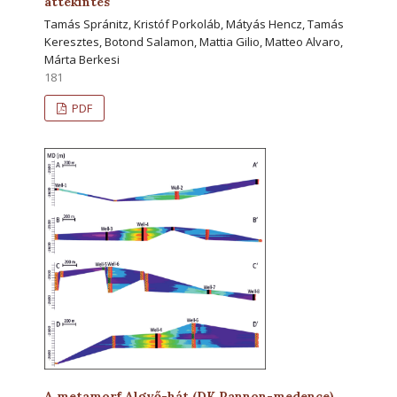
áttekintés
Tamás Spránitz, Kristóf Porkoláb, Mátyás Hencz, Tamás
Keresztes, Botond Salamon, Mattia Gilio, Matteo Alvaro,
Márta Berkesi
181
PDF
A metamorf Algyő-hát (DK Pannon-medence)