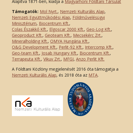
Alapítva 1871-ben, kiadja a
Magyarhoni Földtani Társulat
Támogatók:
Mol Nyrt.
,
Nemzeti Kulturális Alap
,
Nemzeti Együttműködési Alap
,
Földművelésügyi
Minisztérium
,
Biocentrum Kft.
,
Colas Északkő Kft
.
,
Elgoscar 2000 Kft
.
,
Geo-Log Kft.
,
Geoproduct Kft.
,
Geoteam Kft.
,
Mecsekérc Zrt.
,
Mineralholding Kft.
,
OMYA Hungária Kft.
,
O&G Development Kft
.
,
Perlit-92 Kft.
,
Intercomp Kft.
,
Geo-team Kft.
,
Josab Hungary Kft.
,
Biocentrum Kft.
,
Terrapeuta Kft.
,
Vikuv Zrt.
,
MFGI
,
Anzo Perlit Kft.
A Földtani Közlöny megjelenését 2016 óta támogatja a
Nemzeti Kulturális Alap
, és 2018 óta az
MTA
.