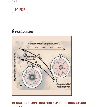
179
PDF
Értekezés
Elasztikus termobarometria – módszertani