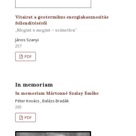
Vitairat a geotermikus energiahasznosítás
fellendítéséről
„Megint s megint – szünetlen”
János Szanyi
257
PDF
In memoriam
In memoriam Mártonné Szalay Emőke
Péter Kovács , Balázs Bradák
265
PDF