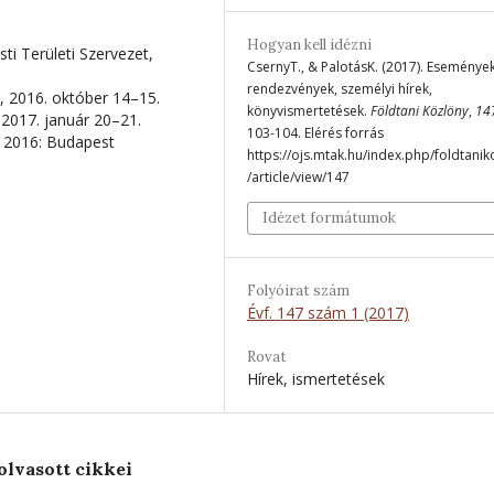
Hogyan kell idézni
ti Területi Szervezet,
CsernyT., & PalotásK. (2017). Események
rendezvények, személyi hírek,
, 2016. október 14–15.
könyvismertetések.
Földtani Közlöny
,
14
 2017. január 20–21.
103-104. Elérés forrás
 2016: Budapest
https://ojs.mtak.hu/index.php/foldtanik
/article/view/147
Idézet formátumok
Folyóirat szám
Évf. 147 szám 1 (2017)
Rovat
Hírek, ismertetések
olvasott cikkei