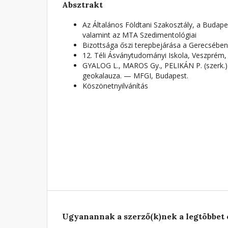
Absztrakt
Az Általános Földtani Szakosztály, a Budapes
valamint az MTA Szedimentológiai
Bizottsága őszi terepbejárása a Gerecsében
12. Téli Ásványtudományi Iskola, Veszprém,
GYALOG L., MAROS Gy., PELIKÁN P. (szerk.)
geokalauza. — MFGI, Budapest.
Köszönetnyilvánítás
Ugyanannak a szerző(k)nek a legtöbbet 