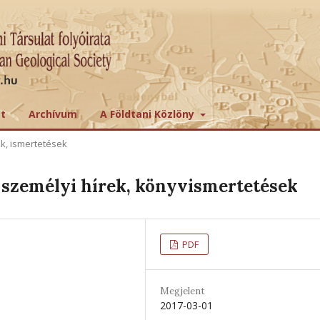
tt
Archívum
A Földtani Közlöny
ek, ismertetések
személyi hírek, könyvismertetések
PDF
Megjelent
2017-03-01