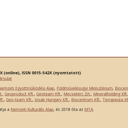
2X (online), ISSN 0015-542X (nyomtatott)
.
ársulat
Nemzeti Együttműködési Alap
,
Földművelésügyi Minisztérium
,
Biocen
t.
,
Geoproduct Kft.
,
Geoteam Kft.
,
Mecsekérc Zrt.
,
Mineralholding Kft.
t.
,
Geo-team Kft.
,
Josab Hungary Kft.
,
Biocentrum Kft.
,
Terrapeuta Kf
atja a
Nemzeti Kulturális Alap
, és 2018 óta az
MTA
.