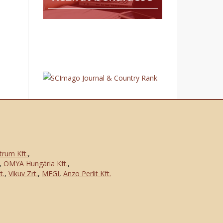
trum Kft.
,
,
OMYA Hungária Kft.
,
t.
,
Vikuv Zrt.
,
MFGI
,
Anzo Perlit Kft.