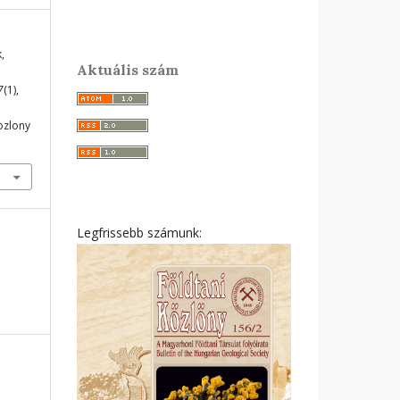
,
Aktuális szám
7
(1),
ozlony
Legfrissebb számunk: