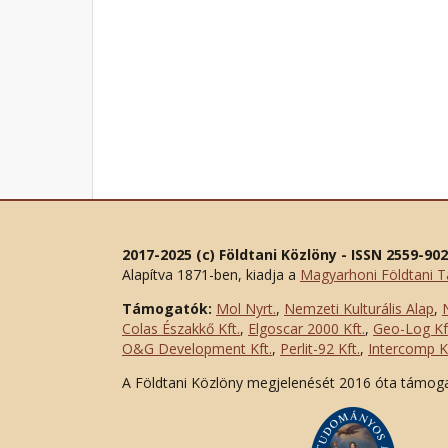
2017-2025 (c) Földtani Közlöny - ISSN 2559-90
Alapítva 1871-ben, kiadja a
Magyarhoni Földtani T
Támogatók:
Mol Nyrt.
,
Nemzeti Kulturális Alap
,
Colas Északkő Kft
.
,
Elgoscar 2000 Kft
.
,
Geo-Log Kf
O&G Development Kft
.
,
Perlit-92 Kft.
,
Intercomp Kf
A Földtani Közlöny megjelenését 2016 óta támog