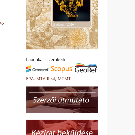
146
Lapunkat szemlézik:
EPA
,
MTA Real
,
MTMT