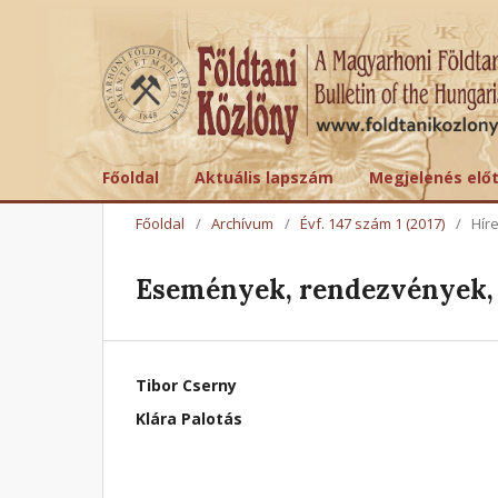
Főoldal
Aktuális lapszám
Megjelenés elő
Főoldal
/
Archívum
/
Évf. 147 szám 1 (2017)
/
Hír
Események, rendezvények, 
Tibor Cserny
Klára Palotás