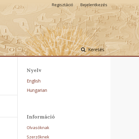
Regisztáció
Bejelentkezés
Keresés
Nyelv
English
Hungarian
Információ
Olvasóknak
Szerzőknek