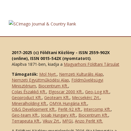
2017-2025 (c) Földtani Közlöny - ISSN 2559-902X
(online), ISSN 0015-542X (nyomtatott)
.
Alapítva 1871-ben, kiadja a
Magyarhoni Földtani Társulat
Támogatók:
Mol Nyrt.
,
Nemzeti Kulturális Alap
,
Nemzeti Együttműködési Alap
,
Földművelésügyi
Minisztérium
,
Biocentrum Kft.
,
Colas Északkő Kft
.
,
Elgoscar 2000 Kft
.
,
Geo-Log Kft.
,
Geoproduct Kft.
,
Geoteam Kft.
,
Mecsekérc Zrt.
,
Mineralholding Kft.
,
OMYA Hungária Kft.
,
O&G Development Kft
.
,
Perlit-92 Kft.
,
Intercomp Kft.
,
Geo-team Kft.
,
Josab Hungary Kft.
,
Biocentrum Kft.
,
Terrapeuta Kft.
,
Vikuv Zrt.
,
MFGI
,
Anzo Perlit Kft.
A Földtani Közlöny megjelenését 2016 óta támogatja a