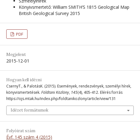
Szmeélyihírek
Könyivsmertető: William SMITH’S 1815 Geological Map
British Geological Survey 2015
PDF
Megjelent
2015-12-01
Hogyan kell idézni
CsernyT., & PalotásK. (2015). Események, rendezvények, személyi hírek,
könyvismertetések.
Földtani Közlöny
,
145
(4), 405-412. Elérés forrás
https://ojs.mtak.hu/index.php/foldtanikozlony/article/view/131
Idézet formátumok
Folyóirat szám
Évf. 145 szám 4 (2015)