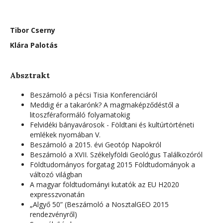
Tibor Cserny
Klára Palotás
Absztrakt
Beszámoló a pécsi Tisia Konferenciáról
Meddig ér a takarónk? A magmaképződéstől a
litoszféraformáló folyamatokig
Felvidéki bányavárosok - Földtani és kultúrtörténeti
emlékek nyomában V.
Beszámoló a 2015. évi Geotóp Napokról
Beszámoló a XVII. Székelyföldi Geológus Találkozóról
Földtudományos forgatag 2015 Földtudományok a
változó világban
A magyar földtudományi kutatók az EU H2020
expresszvonatán
„Algyő 50” (Beszámoló a NosztalGEO 2015
rendezvényről)