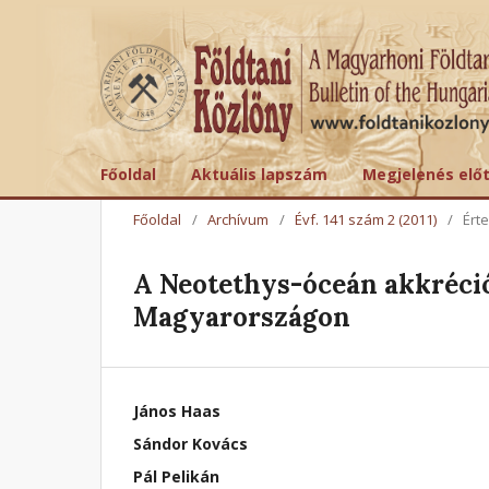
Főoldal
Aktuális lapszám
Megjelenés elő
Főoldal
/
Archívum
/
Évf. 141 szám 2 (2011)
/
Ért
A Neotethys-óceán akkréc
Magyarországon
János Haas
Sándor Kovács
Pál Pelikán