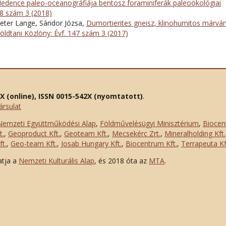
dence paleo-oceanográfiája bentosz foraminiferák paleoökológiai
48 szám 3 (2018)
eter Lange, Sándor Józsa,
Dumortierites gneisz, klinohumitos márvá
öldtani Közlöny: Évf. 147 szám 3 (2017)
2X (online), ISSN 0015-542X (nyomtatott)
.
ársulat
Nemzeti Együttműködési Alap
,
Földművelésügyi Minisztérium
,
Biocen
t.
,
Geoproduct Kft.
,
Geoteam Kft.
,
Mecsekérc Zrt.
,
Mineralholding Kft.
t.
,
Geo-team Kft.
,
Josab Hungary Kft.
,
Biocentrum Kft.
,
Terrapeuta Kf
atja a
Nemzeti Kulturális Alap
, és 2018 óta az
MTA
.