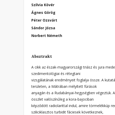
Szilvia Kövér
Ágnes Görög
Péter Ozsvárt
Sándor Józsa
Norbert Németh
Absztrakt
A cikk az észak-magyarországi triász és jura mede
szedimentológiai és rétegtani
vizsgálatának eredményeit foglalja össze. A kutat
területen, a Mátrában mélyített fúrások
anyagán és a Rudabányai-hegységben végeztük. A 
összlet valószínűleg a kora-bajociban
képződött radiolarittal indul, amire törmelékkúp r
sziliciklasztos turbidit fáciesek következnek,