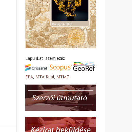
Lapunkat szemlézik:
EPA
,
MTA Real
,
MTMT