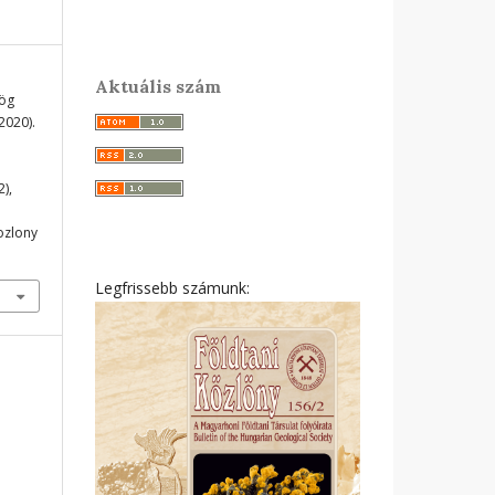
Aktuális szám
rög
2020).
2),
ozlony
Legfrissebb számunk: