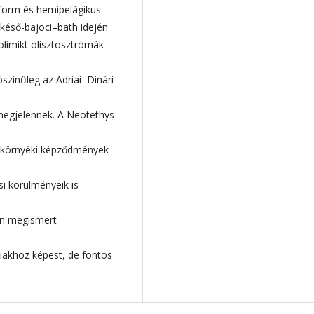
tform és hemipelágikus
késő-bajoci–bath idején
limikt olisztosztrómák
zínűleg az Adriai–Dinári-
s megjelennek. A Neotethys
ó környéki képződmények
i körülményeik is
en megismert
aiakhoz képest, de fontos