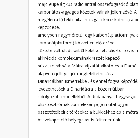
majd eupelágikus radiolarittal összefogazódó pla
karbonátos-agyagos kőzetek válnak jellemzővé. A 
megélénkülő tektonikai mozgásokhoz köthető a po
képződése,
amelyben nagyméretű, egy karbonátplatform (valós
karbonátplatform) közvetlen előterének
kőzetté vált üledékeiből keletkezett olisztolitok i
akkréciós komplexumának részét képező
bükki, továbbá a Mátra aljzatát alkotó és a Darn
alapvető jellegei jól megfeleltethetők a
Dinaridákban ismertekkel, és ennél fogva képződés
levezethetőek a Dinaridákra a közelmúltban
kidolgozott modellekből. A Rudabányai-hegységb
olisztosztrómák törmelékanyaga mutat ugyan
összetételbeli eltéréseket a bükkiekhez és a mátr
összekapcsoló bélyegeket is felismertünk.