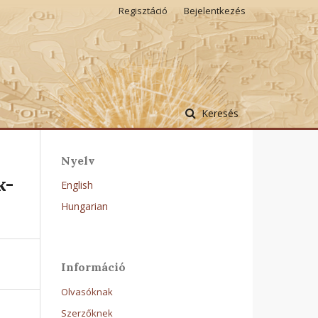
Regisztáció
Bejelentkezés
Keresés
Nyelv
k-
English
Hungarian
Információ
Olvasóknak
Szerzőknek