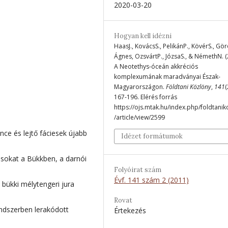
2020-03-20
Hogyan kell idézni
HaasJ., KovácsS., PelikánP., KövérS., Gö
Ágnes, OzsvártP., JózsaS., & NémethN. (
A Neotethys-óceán akkréciós
komplexumának maradványai Észak-
Magyarországon.
Földtani Közlöny
,
141
(
167-196. Elérés forrás
https://ojs.mtak.hu/index.php/foldtanik
/article/view/2599
nce és lejtő fáciesek újabb
Idézet formátumok
ásokat a Bükkben, a darnói
Folyóirat szám
Évf. 141 szám 2 (2011)
bükki mélytengeri jura
Rovat
endszerben lerakódott
Értekezés