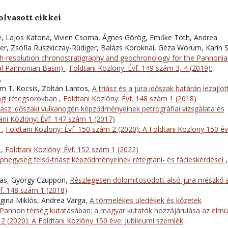
olvasott cikkei
be, Lajos Katona, Vivien Csoma, Ágnes Görög, Emőke Tóth, Andrea
er, Zsófia Ruszkiczay-Rüdiger, Balázs Koroknai, Géza Wórum, Karin S
h-resolution chronostratigraphy and geochronology for the Pannoni
ral Pannonian Basin)
,
Földtani Közlöny: Évf. 149 szám 3, 4 (2019):
t
ám T. Kocsis, Zoltán Lantos,
A triász és a jura időszak határán lezajlot
zági rétegsorokban
,
Földtani Közlöny: Évf. 148 szám 1 (2018)
iász időszaki vulkanogén képződményeinek petrográfiai vizsgálata és
ani Közlöny: Évf. 147 szám 1 (2017)
t
,
Földtani Közlöny: Évf. 150 szám 2 (2020): A Földtani Közlöny 150 év
a
,
Földtani Közlöny: Évf. 152 szám 1 (2022)
phegység felső-triász képződményeinek rétegtani- és fácieskérdései
,
aas, György Czuppon,
Részlegesen dolomitosodott alsó-jura mészkő 
vf. 148 szám 1 (2018)
gina Miklós, Andrea Varga,
A törmelékes üledékek és kőzetek
t–Pannon térség kutatásában: a magyar kutatók hozzájárulása az elmú
 2 (2020): A Földtani Közlöny 150 éve: Jubileumi szemlék