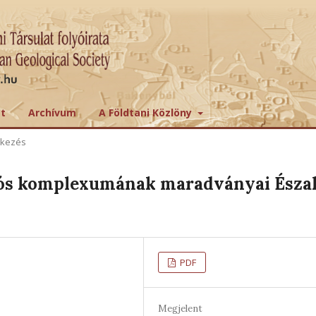
tt
Archívum
A Földtani Közlöny
ekezés
iós komplexumának maradványai Észa
PDF
Megjelent