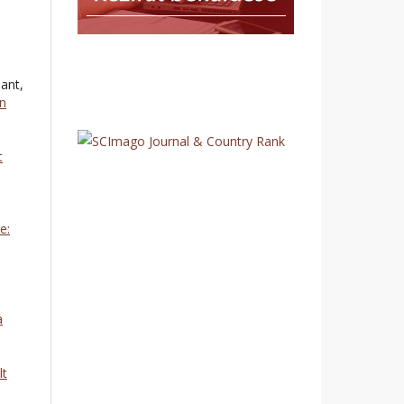
ant,
an
t
e:
a
lt