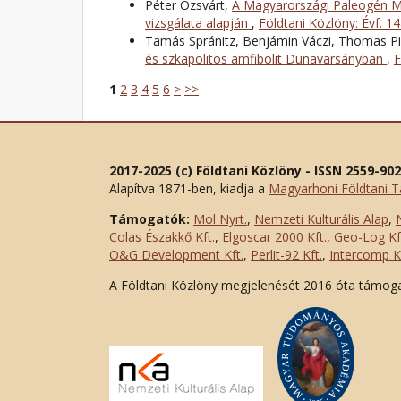
Péter Ozsvárt,
A Magyarországi Paleogén Me
vizsgálata alapján
,
Földtani Közlöny: Évf. 1
Tamás Spránitz, Benjámin Váczi, Thomas Pi
és szkapolitos amfibolit Dunavarsányban
,
F
1
2
3
4
5
6
>
>>
2017-2025 (c) Földtani Közlöny - ISSN 2559-90
Alapítva 1871-ben, kiadja a
Magyarhoni Földtani T
Támogatók:
Mol Nyrt.
,
Nemzeti Kulturális Alap
,
Colas Északkő Kft
.
,
Elgoscar 2000 Kft
.
,
Geo-Log Kf
O&G Development Kft
.
,
Perlit-92 Kft.
,
Intercomp Kf
A Földtani Közlöny megjelenését 2016 óta támog