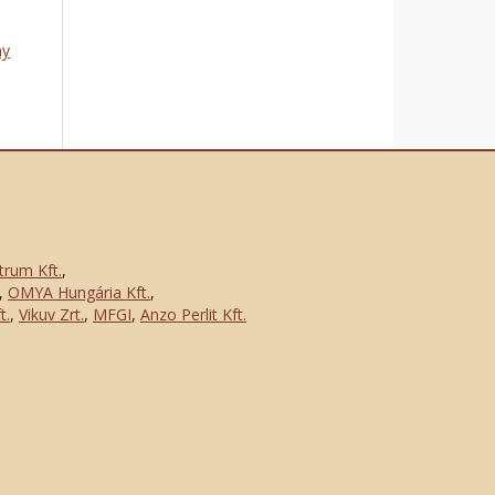
ny
trum Kft.
,
,
OMYA Hungária Kft.
,
t.
,
Vikuv Zrt.
,
MFGI
,
Anzo Perlit Kft.