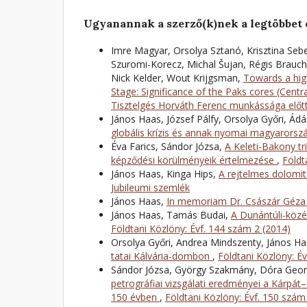
Ugyanannak a szerző(k)nek a legtöbbet 
Imre Magyar, Orsolya Sztanó, Krisztina Se
Szuromi-Korecz, Michal Šujan, Régis Brauch
Nick Kelder, Wout Krijgsman,
Towards a hig
Stage: Significance of the Paks cores (Cent
Tisztelgés Horváth Ferenc munkássága előt
János Haas, József Pálfy, Orsolya Győri, Ád
globális krízis és annak nyomai magyarors
Éva Farics, Sándor Józsa,
A Keleti-Bakony tr
képződési körülményeik értelmezése
,
Földt
János Haas, Kinga Hips,
A rejtelmes dolomi
Jubileumi szemlék
János Haas,
In memoriam Dr. Császár Géz
János Haas, Tamás Budai,
A Dunántúli-közé
Földtani Közlöny: Évf. 144 szám 2 (2014)
Orsolya Győri, Andrea Mindszenty, János H
tatai Kálvária-dombon
,
Földtani Közlöny: É
Sándor Józsa, György Szakmány, Dóra Geor
petrográfiai vizsgálati eredményei a Kárpá
150 évben
,
Földtani Közlöny: Évf. 150 szám