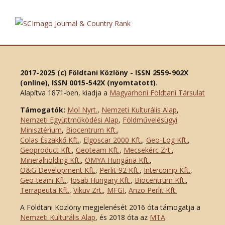
2017-2025 (c) Földtani Közlöny - ISSN 2559-902X
(online), ISSN 0015-542X (nyomtatott)
.
Alapítva 1871-ben, kiadja a
Magyarhoni Földtani Társulat
Támogatók:
Mol Nyrt.
,
Nemzeti Kulturális Alap
,
Nemzeti Együttműködési Alap
,
Földművelésügyi
Minisztérium
,
Biocentrum Kft.
,
Colas Északkő Kft
.
,
Elgoscar 2000 Kft
.
,
Geo-Log Kft.
,
Geoproduct Kft.
,
Geoteam Kft.
,
Mecsekérc Zrt.
,
Mineralholding Kft.
,
OMYA Hungária Kft.
,
O&G Development Kft
.
,
Perlit-92 Kft.
,
Intercomp Kft.
,
Geo-team Kft.
,
Josab Hungary Kft.
,
Biocentrum Kft.
,
Terrapeuta Kft.
,
Vikuv Zrt.
,
MFGI
,
Anzo Perlit Kft.
A Földtani Közlöny megjelenését 2016 óta támogatja a
Nemzeti Kulturális Alap
, és 2018 óta az
MTA
.