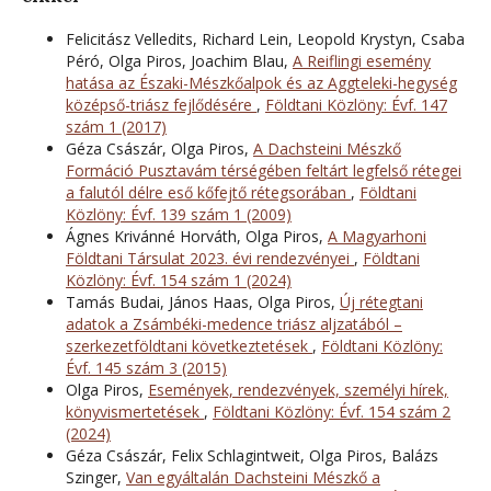
Felicitász Velledits, Richard Lein, Leopold Krystyn, Csaba
Péró, Olga Piros, Joachim Blau,
A Reiflingi esemény
hatása az Északi-Mészkőalpok és az Aggteleki-hegység
középső-triász fejlődésére
,
Földtani Közlöny: Évf. 147
szám 1 (2017)
Géza Császár, Olga Piros,
A Dachsteini Mészkő
Formáció Pusztavám térségében feltárt legfelső rétegei
a falutól délre eső kőfejtő rétegsorában
,
Földtani
Közlöny: Évf. 139 szám 1 (2009)
Ágnes Krivánné Horváth, Olga Piros,
A Magyarhoni
Földtani Társulat 2023. évi rendezvényei
,
Földtani
Közlöny: Évf. 154 szám 1 (2024)
Tamás Budai, János Haas, Olga Piros,
Új rétegtani
adatok a Zsámbéki-medence triász aljzatából –
szerkezetföldtani következtetések
,
Földtani Közlöny:
Évf. 145 szám 3 (2015)
Olga Piros,
Események, rendezvények, személyi hírek,
könyvismertetések
,
Földtani Közlöny: Évf. 154 szám 2
(2024)
Géza Császár, Felix Schlagintweit, Olga Piros, Balázs
Szinger,
Van egyáltalán Dachsteini Mészkő a