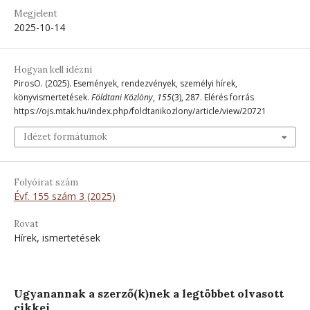
Megjelent
2025-10-14
Hogyan kell idézni
PirosO. (2025). Események, rendezvények, személyi hírek,
könyvismertetések.
Földtani Közlöny
,
155
(3), 287. Elérés forrás
https://ojs.mtak.hu/index.php/foldtanikozlony/article/view/20721
Idézet formátumok
Folyóirat szám
Évf. 155 szám 3 (2025)
Rovat
Hírek, ismertetések
Ugyanannak a szerző(k)nek a legtöbbet olvasott
cikkei