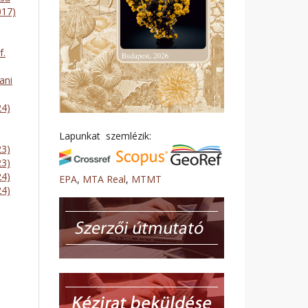
017)
f.
ani
24)
Lapunkat szemlézik:
23)
23)
24)
EPA
,
MTA Real
,
MTMT
24)