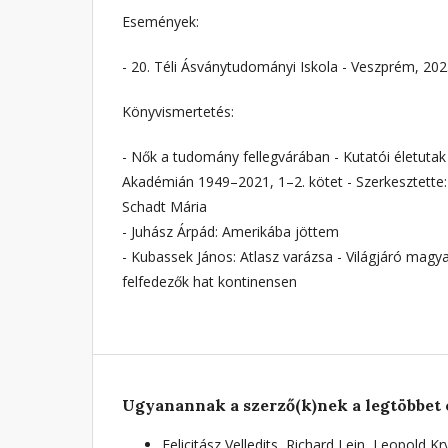
Események:
- 20. Téli Ásványtudományi Iskola - Veszprém, 202
Könyvismertetés:
- Nők a tudomány fellegvárában - Kutatói életut
Akadémián 1949–2021, 1–2. kötet - Szerkesztette:
Schadt Mária
- Juhász Árpád: Amerikába jöttem
- Kubassek János: Atlasz varázsa - Világjáró magya
felfedezők hat kontinensen
Ugyanannak a szerző(k)nek a legtöbbet 
Felicitász Velledits, Richard Lein, Leopold 