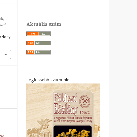
ek,
Aktuális szám
tani
ozlony
Legfrissebb számunk:
ása