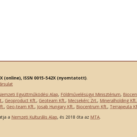
2X (online), ISSN 0015-542X (nyomtatott)
.
ársulat
Nemzeti Együttműködési Alap
,
Földművelésügyi Minisztérium
,
Biocen
t.
,
Geoproduct Kft.
,
Geoteam Kft.
,
Mecsekérc Zrt.
,
Mineralholding Kft.
t.
,
Geo-team Kft.
,
Josab Hungary Kft.
,
Biocentrum Kft.
,
Terrapeuta Kf
atja a
Nemzeti Kulturális Alap
, és 2018 óta az
MTA
.