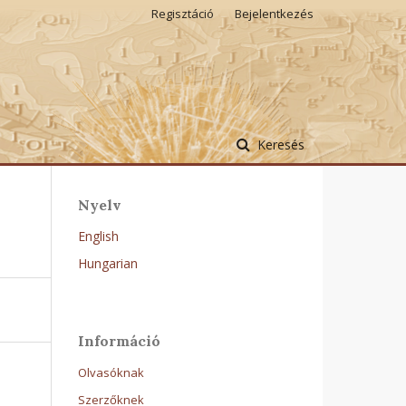
Regisztáció
Bejelentkezés
Keresés
Nyelv
English
Hungarian
Információ
Olvasóknak
Szerzőknek