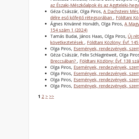
az Északi-Mészkőalpok és az Aggteleki-hegy
Géza Császár, Olga Piros,
A Dachsteini Mész
délre eső kőfejtő rétegsorában
,
Földtani Kö
Ágnes Krivánné Horváth, Olga Piros,
A Magy
154 szám 1 (2024)
Tamás Budai, János Haas, Olga Piros,
Új ré
következtetések
,
Földtani Közlöny: Évf. 14
Olga Piros,
Események, rendezvények, szemé
Géza Császár, Felix Schlagintweit, Olga Piro
Breccsában?
,
Földtani Közlöny: Évf. 138 sz
Olga Piros,
Események, rendezvények, szemé
Olga Piros,
Események, rendezvények, szemé
Olga Piros,
Események, rendezvények, szemé
Olga Piros,
Események, rendezvények, szemé
1
2
>
>>