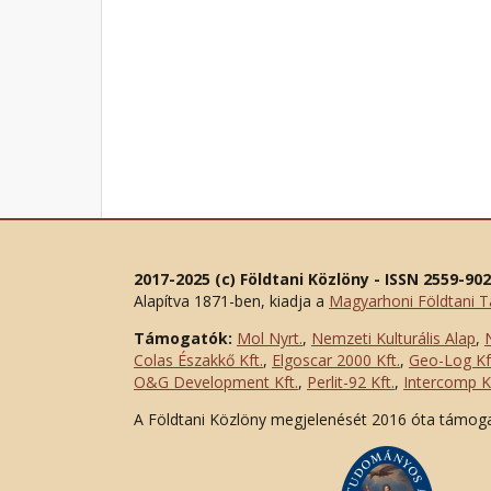
2017-2025 (c) Földtani Közlöny - ISSN 2559-90
Alapítva 1871-ben, kiadja a
Magyarhoni Földtani T
Támogatók:
Mol Nyrt.
,
Nemzeti Kulturális Alap
,
Colas Északkő Kft
.
,
Elgoscar 2000 Kft
.
,
Geo-Log Kf
O&G Development Kft
.
,
Perlit-92 Kft.
,
Intercomp Kf
A Földtani Közlöny megjelenését 2016 óta támog