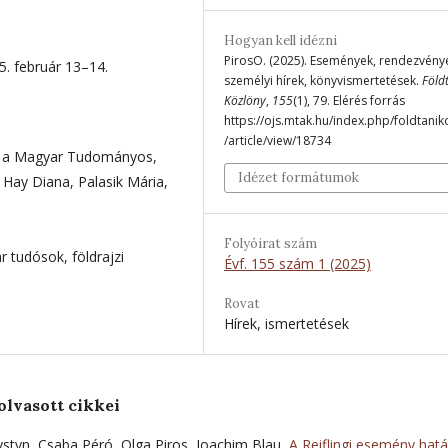
Hogyan kell idézni
PirosO. (2025). Események, rendezvény
5. február 13–14.
személyi hírek, könyvismertetések.
Föld
Közlöny
,
155
(1), 79. Elérés forrás
https://ojs.mtak.hu/index.php/foldtanik
/article/view/18734
ak a Magyar Tudományos,
Idézet formátumok
 Hay Diana, Palasik Mária,
Folyóirat szám
r tudósok, földrajzi
Évf. 155 szám 1 (2025)
Rovat
Hírek, ismertetések
olvasott cikkei
Krystyn, Csaba Péró, Olga Piros, Joachim Blau,
A Reiflingi esemény hat