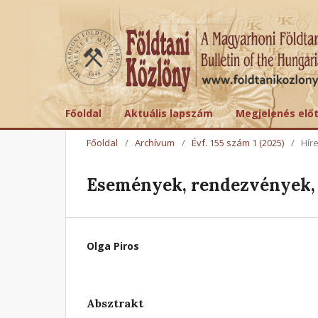
Főoldal
Aktuális lapszám
Megjelenés elő
Főoldal
/
Archívum
/
Évf. 155 szám 1 (2025)
/
Hír
Események, rendezvények, 
Olga Piros
Absztrakt