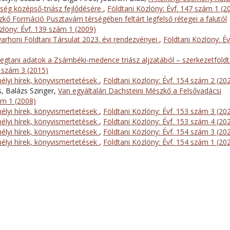
ség középső-triász fejlődésére
,
Földtani Közlöny: Évf. 147 szám 1 (2
kő Formáció Pusztavám térségében feltárt legfelső rétegei a falutól
zlöny: Évf. 139 szám 1 (2009)
arhoni Földtani Társulat 2023. évi rendezvényei
,
Földtani Közlöny: Év
tegtani adatok a Zsámbéki-medence triász aljzatából – szerkezetföldt
5 szám 3 (2015)
lyi hírek, könyvismertetések
,
Földtani Közlöny: Évf. 154 szám 2 (20
s, Balázs Szinger,
Van egyáltalán Dachsteini Mészkő a Felsővadácsi
ám 1 (2008)
lyi hírek, könyvismertetések
,
Földtani Közlöny: Évf. 153 szám 3 (20
lyi hírek, könyvismertetések
,
Földtani Közlöny: Évf. 153 szám 4 (20
lyi hírek, könyvismertetések
,
Földtani Közlöny: Évf. 154 szám 3 (20
lyi hírek, könyvismertetések
,
Földtani Közlöny: Évf. 154 szám 1 (20