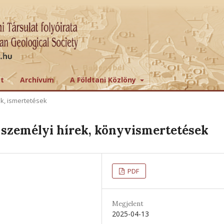
tt
Archívum
A Földtani Közlöny
ek, ismertetések
személyi hírek, könyvismertetések
PDF
Megjelent
2025-04-13