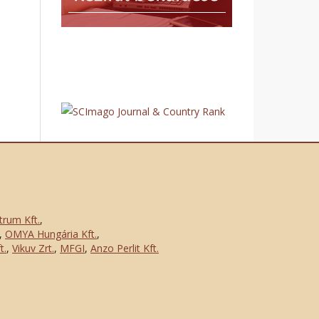
trum Kft.
,
,
OMYA Hungária Kft.
,
t.
,
Vikuv Zrt.
,
MFGI
,
Anzo Perlit Kft.