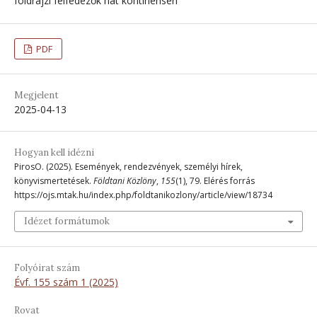
földrajzi felfedezők hat kontinensen
PDF
Megjelent
2025-04-13
Hogyan kell idézni
PirosO. (2025). Események, rendezvények, személyi hírek,
könyvismertetések.
Földtani Közlöny
,
155
(1), 79. Elérés forrás
https://ojs.mtak.hu/index.php/foldtanikozlony/article/view/18734
Idézet formátumok
Folyóirat szám
Évf. 155 szám 1 (2025)
Rovat