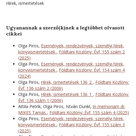
Hírek, ismertetések
Ugyanannak a szerző(k)nek a legtöbbet olvasott
cikkei
Olga Piros,
Események, rendezvények, személyi hírek,
könyvismertetések
,
Földtani Közlöny: Évf. 155 szám 2
(2025)
Olga Piros,
Események, rendezvények, személyi hírek,
könyvismertetések
,
Földtani Közlöny: Évf. 154 szám 4
(2024)
Olga Piros,
Hírek, ismertetések 136_2
,
Földtani Közlöny:
Évf. 136 szám 2 (2006)
Olga Piros,
Hírek, ismertetések 136_1
,
Földtani Közlöny:
Évf. 136 szám 1 (2006)
Attila Petrik, Olga Piros, István Dunkl,
In memoriam dr.
MIKES Tamás
,
Földtani Közlöny: Évf. 155 szám 4 (2025)
Olga Piros,
Események, rendezvények, személyi hírek,
könyvismertetések
,
Földtani Közlöny: Évf. 155 szám 3
(2025)