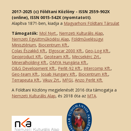
2017-2025 (c) Földtani Közlöny - ISSN 2559-902X
(online), ISSN 0015-542X (nyomtatott)
.
Alapítva 1871-ben, kiadja a
Magyarhoni Földtani Társulat
Támogatók:
Mol Nyrt.
,
Nemzeti Kulturális Alap
,
Nemzeti Együttműködési Alap
,
Földművelésügyi
Minisztérium
,
Biocentrum Kft.
,
Colas Északkő Kft
.
,
Elgoscar 2000 Kft
.
,
Geo-Log Kft.
,
Geoproduct Kft.
,
Geoteam Kft.
,
Mecsekérc Zrt.
,
Mineralholding Kft.
,
OMYA Hungária Kft.
,
O&G Development Kft
.
,
Perlit-92 Kft.
,
Intercomp Kft.
,
Geo-team Kft.
,
Josab Hungary Kft.
,
Biocentrum Kft.
,
Terrapeuta Kft.
,
Vikuv Zrt.
,
MFGI
,
Anzo Perlit Kft.
A Földtani Közlöny megjelenését 2016 óta támogatja a
Nemzeti Kulturális Alap
, és 2018 óta az
MTA
.