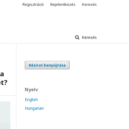
Regisztráció
Bejelentkezés
Keresés
Keresés
Kézirat benyújtása
 a
ét?
Nyelv
English
Hungarian