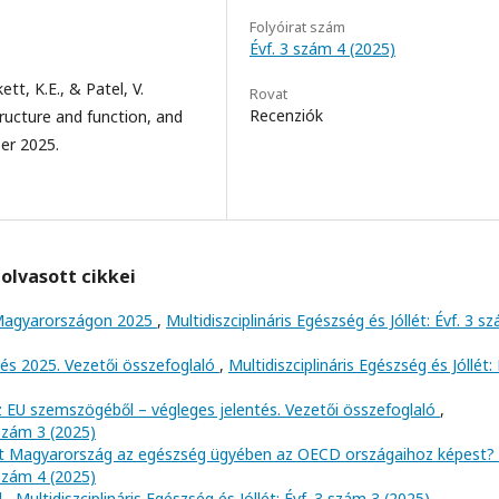
Folyóirat szám
Évf. 3 szám 4 (2025)
tt, K.E., & Patel, V.
Rovat
Recenziók
ructure and function, and
er 2025.
olvasott cikkei
Magyarországon 2025
,
Multidiszciplináris Egészség és Jóllét: Évf. 3 s
tés 2025. Vezetői összefoglaló
,
Multidiszciplináris Egészség és Jóllét: 
z EU szemszögéből – végleges jelentés. Vezetői összefoglaló
,
 szám 3 (2025)
esít Magyarország az egészség ügyében az OECD országaihoz képest?
 szám 4 (2025)
l
,
Multidiszciplináris Egészség és Jóllét: Évf. 3 szám 3 (2025)