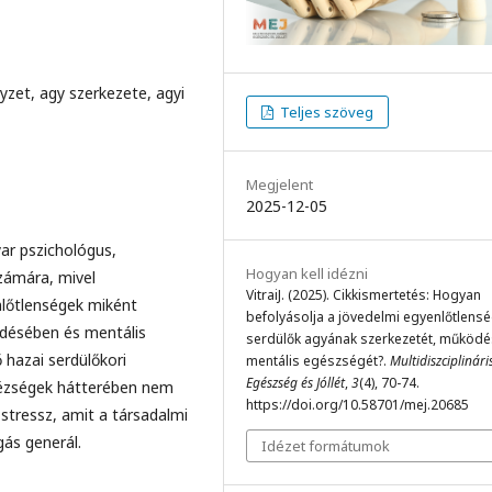
yzet, agy szerkezete, agyi
Teljes szöveg
Megjelent
2025-12-05
ar pszichológus,
Hogyan kell idézni
zámára, mivel
VitraiJ. (2025). Cikkismertetés: Hogyan
nlőtlenségek miként
befolyásolja a jövedelmi egyenlőtlensé
ődésében és mentális
serdülők agyának szerkezetét, működé
 hazai serdülőkori
mentális egészségét?.
Multidiszciplinári
Egészség és Jóllét
,
3
(4), 70-74.
hézségek hátterében nem
https://doi.org/10.58701/mej.20685
 stressz, amit a társadalmi
ás generál.
Idézet formátumok