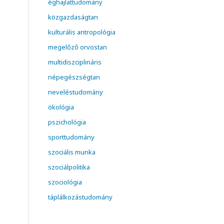
éghajlattudomány
közgazdaságtan
kulturális antropológia
megelőző orvostan
multidiszciplináris
népegészségtan
neveléstudomány
ökológia
pszichológia
sporttudomány
szociális munka
szociálpolitika
szociológia
táplálkozástudomány