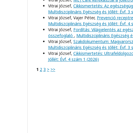
Vitrai József,
Cikkismertetés: Az egészségügyi
Multidiszciplináris Egészség és Jóllét: Évf. 3
Vitrai József, Vajer Péter,
Prevenció receptre
Multidiszciplináris Egészség és Jóllét: Évf. 4
Vitrai József,
Fordítás: Világjelentés az egé
összefoglaló
,
Multidiszciplináris Egészség é
Vitrai József,
Szakdokumentum: Magyarorszá
Multidiszciplináris Egészség és Jóllét: Évf. 3
Vitrai József,
Cikkismertetés: Ultrafeldolgo
Jóllét: Évf. 4 szám 1 (2026)
1
2
3
>
>>