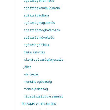
egészséginformáció
egészségkommunikáció
egészségkultúra
egészségmagatartás
egészségmeghatározók
egészségműveltség
egészségpolitika
fizikai aktivitás
iskolai egészségfejlesztés
jóllét
környezet
mentális egészség
méltánytalanság
népegészségügyi elmélet
TUDOMÁNYTERÜLETEK