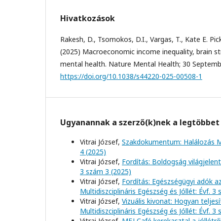
Hivatkozások
Rakesh, D., Tsomokos, D.I., Vargas, T., Kate E. Picke
(2025) Macroeconomic income inequality, brain st
mental health. Nature Mental Health; 30 Septemb
https://doi.org/10.1038/s44220-025-00508-1
Ugyanannak a szerző(k)nek a legtöbbet 
Vitrai József,
Szakdokumentum: Halálozás 
4 (2025)
Vitrai József,
Fordítás: Boldogság világjelen
3 szám 3 (2025)
Vitrai József,
Fordítás: Egészségügyi adók a
Multidiszciplináris Egészség és Jóllét: Évf. 3
Vitrai József,
Vizuális kivonat: Hogyan telj
Multidiszciplináris Egészség és Jóllét: Évf. 3
Vitrai József,
MEJ Café kerekasztal a jóllétrő