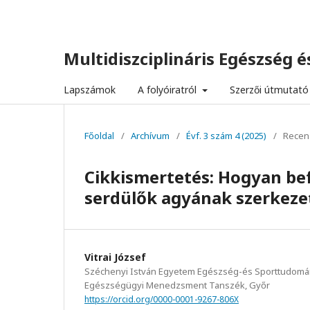
Multidiszciplináris Egészség és
Lapszámok
A folyóiratról
Szerzői útmutató
Főoldal
/
Archívum
/
Évf. 3 szám 4 (2025)
/
Recen
Cikkismertetés: Hogyan bef
serdülők agyának szerkeze
Vitrai József
Széchenyi István Egyetem Egészség-és Sporttudomány
Egészségügyi Menedzsment Tanszék, Győr
https://orcid.org/0000-0001-9267-806X