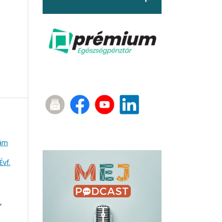
zám
Évf.
,