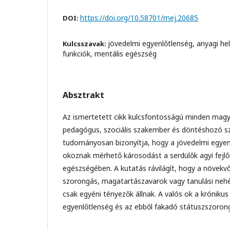
https://doi.org/10.58701/mej.20685
DOI:
jövedelmi egyenlőtlenség, anyagi hel
Kulcsszavak:
funkciók, mentális egészség
Absztrakt
Az ismertetett cikk kulcsfontosságú minden magy
pedagógus, szociális szakember és döntéshozó s
tudományosan bizonyítja, hogy a jövedelmi egye
okoznak mérhető károsodást a serdülők agyi fejl
egészségében. A kutatás rávilágít, hogy a növekvő
szorongás, magatartászavarok vagy tanulási ne
csak egyéni tényezők állnak. A valós ok a krónikus
egyenlőtlenség és az ebből fakadó státuszszorong