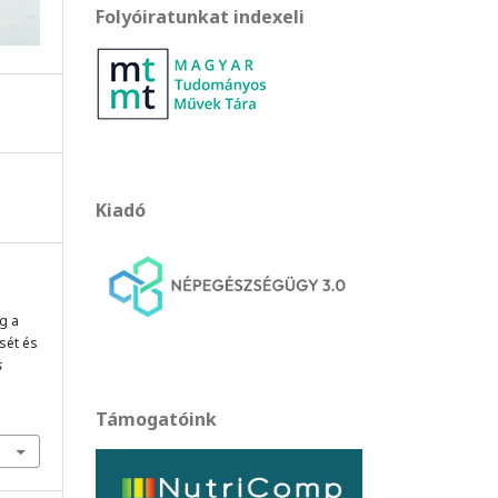
Folyóiratunkat indexeli
Kiadó
g a
sét és
s
Támogatóink