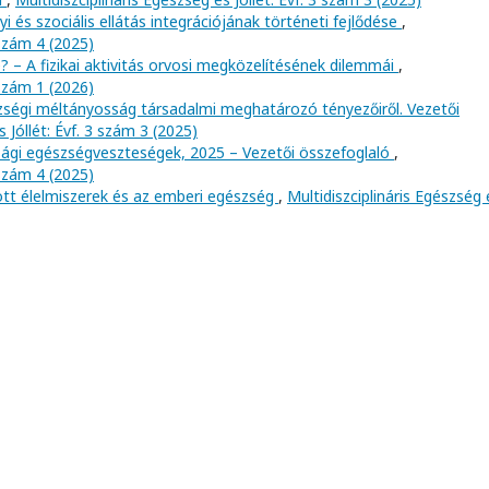
 és szociális ellátás integrációjának történeti fejlődése
,
 szám 4 (2025)
? – A fizikai aktivitás orvosi megközelítésének dilemmái
,
 szám 1 (2026)
szségi méltányosság társadalmi meghatározó tényezőiről. Vezetői
s Jóllét: Évf. 3 szám 3 (2025)
gi egészségveszteségek, 2025 – Vezetői összefoglaló
,
 szám 4 (2025)
zott élelmiszerek és az emberi egészség
,
Multidiszciplináris Egészség 