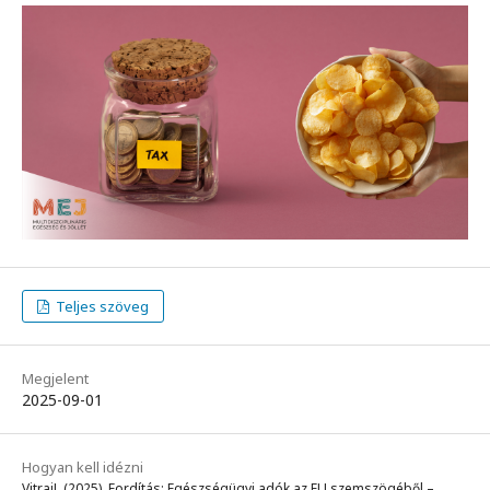
Teljes szöveg
Megjelent
2025-09-01
Hogyan kell idézni
VitraiJ. (2025). Fordítás: Egészségügyi adók az EU szemszögéből –