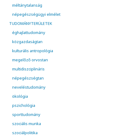
méltánytalanság
népegészségügyi elmélet
TUDOMÁNYTERÜLETEK
éghajlattudomány
közgazdaságtan
kulturális antropológia
megelőző orvostan
multidiszciplináris
népegészségtan
neveléstudomány
ökológia
pszichológia
sporttudomány
szociális munka
szociálpolitika