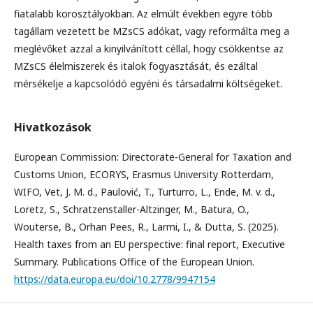
fiatalabb korosztályokban. Az elmúlt években egyre több
tagállam vezetett be MZsCS adókat, vagy reformálta meg a
meglévőket azzal a kinyilvánított céllal, hogy csökkentse az
MZsCS élelmiszerek és italok fogyasztását, és ezáltal
mérsékelje a kapcsolódó egyéni és társadalmi költségeket.
Hivatkozások
European Commission: Directorate-General for Taxation and
Customs Union, ECORYS, Erasmus University Rotterdam,
WIFO, Vet, J. M. d., Paulović, T., Turturro, L., Ende, M. v. d.,
Loretz, S., Schratzenstaller-Altzinger, M., Batura, O.,
Wouterse, B., Orhan Pees, R., Larmi, I., & Dutta, S. (2025).
Health taxes from an EU perspective: final report, Executive
Summary. Publications Office of the European Union.
https://data.europa.eu/doi/10.2778/9947154