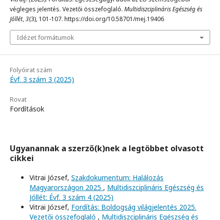
végleges jelentés. Vezetői összefoglaló.
Multidiszciplináris Egészség és
Jóllét
,
3
(3), 101-107. https://doi.org/10.58701/mej.19406
Idézet formátumok
Folyóirat szám
Évf. 3 szám 3 (2025)
Rovat
Fordítások
Ugyanannak a szerző(k)nek a legtöbbet olvasott
cikkei
Vitrai József,
Szakdokumentum: Halálozás
Magyarországon 2025
,
Multidiszciplináris Egészség és
Jóllét: Évf. 3 szám 4 (2025)
Vitrai József,
Fordítás: Boldogság világjelentés 2025.
Vezetői összefoglaló
,
Multidiszciplináris Egészség és