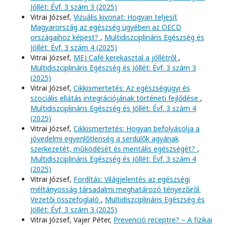
Jóllét: Évf. 3 szám 3 (2025)
Vitrai József,
Vizuális kivonat: Hogyan teljesít
Magyarország az egészség ügyében az OECD
országaihoz képest?
,
Multidiszciplináris Egészség és
Jóllét: Évf. 3 szám 4 (2025)
Vitrai József,
MEJ Café kerekasztal a jóllétről
,
Multidiszciplináris Egészség és Jóllét: Évf. 3 szám 3
(2025)
Vitrai József,
Cikkismertetés: Az egészségügyi és
szociális ellátás integrációjának történeti fejlődése
,
Multidiszciplináris Egészség és Jóllét: Évf. 3 szám 4
(2025)
Vitrai József,
Cikkismertetés: Hogyan befolyásolja a
jövedelmi egyenlőtlenség a serdülők agyának
szerkezetét, működését és mentális egészségét?
,
Multidiszciplináris Egészség és Jóllét: Évf. 3 szám 4
(2025)
Vitrai József,
Fordítás: Világjelentés az egészségi
méltányosság társadalmi meghatározó tényezőiről.
Vezetői összefoglaló
,
Multidiszciplináris Egészség és
Jóllét: Évf. 3 szám 3 (2025)
Vitrai József, Vajer Péter,
Prevenció receptre? – A fizikai