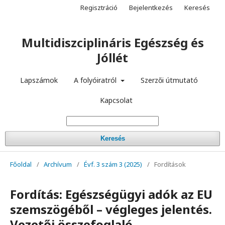
Regisztráció
Bejelentkezés
Keresés
Multidiszciplináris Egészség és
Jóllét
Lapszámok
A folyóiratról
Szerzői útmutató
Kapcsolat
Keresés
Főoldal
/
Archívum
/
Évf. 3 szám 3 (2025)
/
Fordítások
Fordítás: Egészségügyi adók az EU
szemszögéből – végleges jelentés.
Vezetői összefoglaló