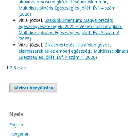
aktivitás orvosi megközelítésének dilemmái
,
Multidiszciplináris Egészség és Jóllét: Évf. 4 szám 1
(2026)
Vitrai József,
Szakdokumentum: Magyarországi
egészségveszteségek, 2025 – Vezetői összefoglaló
,
Multidiszciplináris Egészség és Jóllét: Évf. 3 szám 4
(2025)
Vitrai József,
Cikkismertetés: Ultrafeldolgozott
élelmiszerek és az emberi egészség
,
Multidiszciplináris
Egészség és Jóllét: Évf. 4 szám 1 (2026)
1
2
3
>
>>
Kézirat benyújtása
Nyelv
English
Hungarian