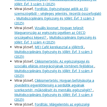
Jóllét: Évf. 3 szám 3 (2025)
Vitrai József,
Fordítás: Egészségügyi adók az EU
szemszögéből – végleges jelentés. Vezetői összefoglaló
,
Multidiszciplináris Egészség és Jóllét: Évf. 3 szám 3
(2025)
Vitrai József,
Vizuális kivonat: Hogyan teljesít
Magyarország az egészség ügyében az OECD
országaihoz képest?
,
Multidiszciplináris Egészség és
Jóllét: Évf. 3 szám 4 (2025)
Vitrai József,
MEJ Café kerekasztal a jóllétről
,
Multidiszciplináris Egészség és Jóllét: Évf. 3 szám 3
(2025)
Vitrai József,
Cikkismertetés: Az egészségügyi és
szociális ellátás integrációjának történeti fejlődése
,
Multidiszciplináris Egészség és Jóllét: Évf. 3 szám 4
(2025)
Vitrai József,
Cikkismertetés: Hogyan befolyásolja a
jövedelmi egyenlőtlenség a serdülők agyának
szerkezetét, működését és mentális egészségét?
,
Multidiszciplináris Egészség és Jóllét: Évf. 3 szám 4
(2025)
Vitrai József,
Fordítás: Világjelentés az egészségi