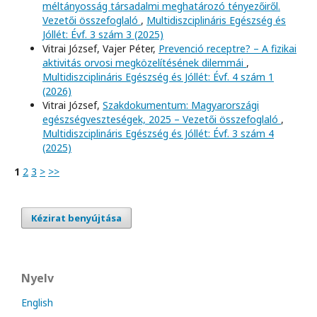
méltányosság társadalmi meghatározó tényezőiről.
Vezetői összefoglaló
,
Multidiszciplináris Egészség és
Jóllét: Évf. 3 szám 3 (2025)
Vitrai József, Vajer Péter,
Prevenció receptre? – A fizikai
aktivitás orvosi megközelítésének dilemmái
,
Multidiszciplináris Egészség és Jóllét: Évf. 4 szám 1
(2026)
Vitrai József,
Szakdokumentum: Magyarországi
egészségveszteségek, 2025 – Vezetői összefoglaló
,
Multidiszciplináris Egészség és Jóllét: Évf. 3 szám 4
(2025)
1
2
3
>
>>
Kézirat benyújtása
Nyelv
English