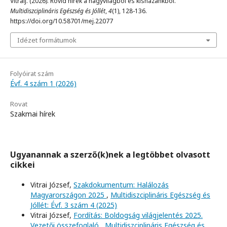
VitraiJ. (2026). Rövid hírek a nagyvilágból és kishazánkból.
Multidiszciplináris Egészség és Jóllét
,
4
(1), 128-136.
https://doi.org/10.58701/mej.22077
Idézet formátumok
Folyóirat szám
Évf. 4 szám 1 (2026)
Rovat
Szakmai hírek
Ugyanannak a szerző(k)nek a legtöbbet olvasott
cikkei
Vitrai József,
Szakdokumentum: Halálozás
Magyarországon 2025
,
Multidiszciplináris Egészség és
Jóllét: Évf. 3 szám 4 (2025)
Vitrai József,
Fordítás: Boldogság világjelentés 2025.
Vezetői összefoglaló
,
Multidiszciplináris Egészség és