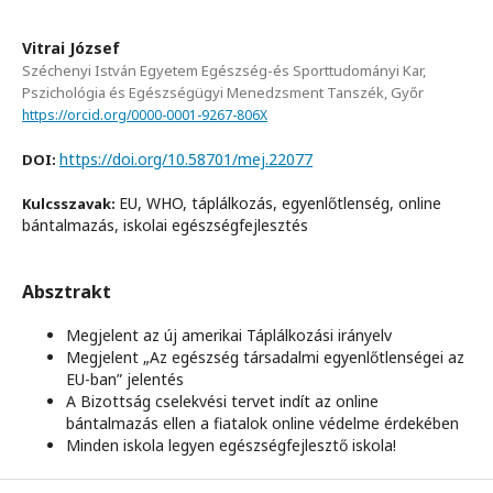
Vitrai József
Széchenyi István Egyetem Egészség-és Sporttudományi Kar,
Pszichológia és Egészségügyi Menedzsment Tanszék, Győr
https://orcid.org/0000-0001-9267-806X
https://doi.org/10.58701/mej.22077
DOI:
EU, WHO, táplálkozás, egyenlőtlenség, online
Kulcsszavak:
bántalmazás, iskolai egészségfejlesztés
Absztrakt
Megjelent az új amerikai Táplálkozási irányelv
Megjelent „Az egészség társadalmi egyenlőtlenségei az
EU-ban” jelentés
A Bizottság cselekvési tervet indít az online
bántalmazás ellen a fiatalok online védelme érdekében
Minden iskola legyen egészségfejlesztő iskola!