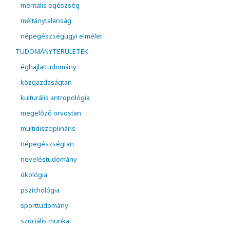
mentális egészség
méltánytalanság
népegészségügyi elmélet
TUDOMÁNYTERÜLETEK
éghajlattudomány
közgazdaságtan
kulturális antropológia
megelőző orvostan
multidiszciplináris
népegészségtan
neveléstudomány
ökológia
pszichológia
sporttudomány
szociális munka