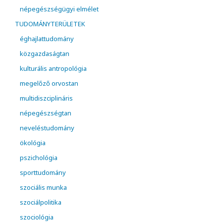
népegészségügyi elmélet
TUDOMÁNYTERÜLETEK
éghajlattudomány
közgazdaságtan
kulturális antropológia
megelőző orvostan
multidiszciplináris
népegészségtan
neveléstudomány
ökológia
pszichológia
sporttudomány
szociális munka
szociálpolitika
szociológia