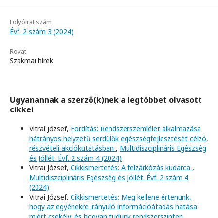
Folyóirat szám
Évf. 2 szám 3 (2024)
Rovat
Szakmai hírek
Ugyanannak a szerző(k)nek a legtöbbet olvasott
cikkei
Vitrai József,
Fordítás: Rendszerszemlélet alkalmazása
hátrányos helyzetű serdülők egészségfejlesztését célzó,
részvételi akciókutatásban
,
Multidiszciplináris Egészség
és Jóllét: Évf. 2 szám 4 (2024)
Vitrai József,
Cikkismertetés: A felzárkózás kudarca
,
Multidiszciplináris Egészség és Jóllét: Évf. 2 szám 4
(2024)
Vitrai József,
Cikkismertetés: Meg kellene értenünk,
hogy az egyénekre irányuló információátadás hatása
miért csekély, és hogyan tudunk rendszerszinten