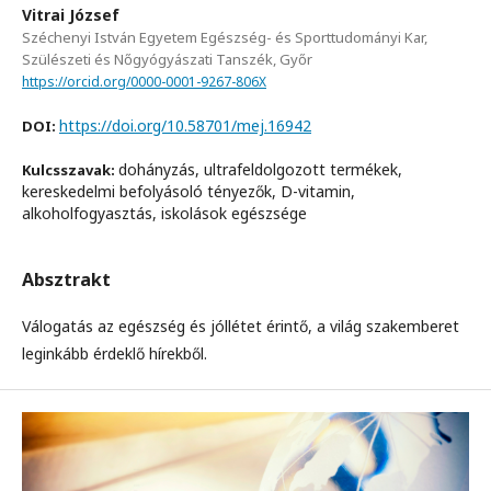
Vitrai József
Széchenyi István Egyetem Egészség- és Sporttudományi Kar,
Szülészeti és Nőgyógyászati Tanszék, Győr
https://orcid.org/0000-0001-9267-806X
https://doi.org/10.58701/mej.16942
DOI:
dohányzás, ultrafeldolgozott termékek,
Kulcsszavak:
kereskedelmi befolyásoló tényezők, D-vitamin,
alkoholfogyasztás, iskolások egészsége
Absztrakt
Válogatás az egészség és jóllétet érintő, a világ szakemberet
leginkább érdeklő hírekből.