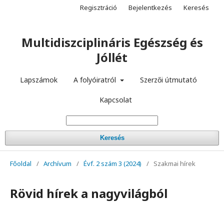
Regisztráció
Bejelentkezés
Keresés
Multidiszciplináris Egészség és
Jóllét
Lapszámok
A folyóiratról
Szerzői útmutató
Kapcsolat
Keresés
Főoldal
/
Archívum
/
Évf. 2 szám 3 (2024)
/
Szakmai hírek
Rövid hírek a nagyvilágból