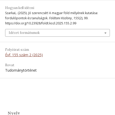
Hogyan kell idézni
SzarkaL. (2025). Jó szerencsét! A magyar föld mélyének kutatása:
fordulópontok és tanulságok.
Földtani Közlöny
,
155
(2), 99.
https://doi.org/10.23928/foldt.kozl.2025.155.2.99
Idézet formátumok
Folyóirat szám
Évf. 155 szám 2 (2025)
Rovat
Tudománytörténet
Nyelv