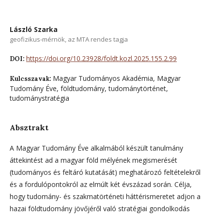
László Szarka
geofizikus-mérnök, az MTA rendes tagja
https://doi.org/10.23928/foldt.kozl.2025.155.2.99
DOI:
Magyar Tudományos Akadémia, Magyar
Kulcsszavak:
Tudomány Éve, földtudomány, tudománytörténet,
tudománystratégia
Absztrakt
A Magyar Tudomány Éve alkalmából készült tanulmány
áttekintést ad a magyar föld mélyének megismerését
(tudományos és feltáró kutatását) meghatározó feltételekről
és a fordulópontokról az elmúlt két évszázad során. Célja,
hogy tudomány- és szakmatörténeti háttérismeretet adjon a
hazai földtudomány jövőjéről való stratégiai gondolkodás