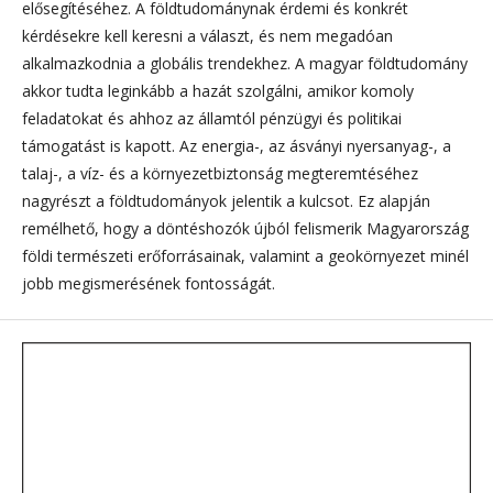
elősegítéséhez. A földtudománynak érdemi és konkrét
kérdésekre kell keresni a választ, és nem megadóan
alkalmazkodnia a globális trendekhez. A magyar földtudomány
akkor tudta leginkább a hazát szolgálni, amikor komoly
feladatokat és ahhoz az államtól pénzügyi és politikai
támogatást is kapott. Az energia-, az ásványi nyersanyag-, a
talaj-, a víz- és a környezetbiztonság megteremtéséhez
nagyrészt a földtudományok jelentik a kulcsot. Ez alapján
remélhető, hogy a döntéshozók újból felismerik Magyarország
földi természeti erőforrásainak, valamint a geokörnyezet minél
jobb megismerésének fontosságát.