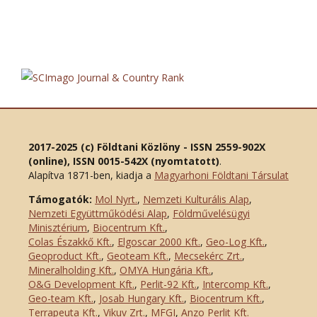
2017-2025 (c) Földtani Közlöny - ISSN 2559-902X
(online), ISSN 0015-542X (nyomtatott)
.
Alapítva 1871-ben, kiadja a
Magyarhoni Földtani Társulat
Támogatók:
Mol Nyrt.
,
Nemzeti Kulturális Alap
,
Nemzeti Együttműködési Alap
,
Földművelésügyi
Minisztérium
,
Biocentrum Kft.
,
Colas Északkő Kft
.
,
Elgoscar 2000 Kft
.
,
Geo-Log Kft.
,
Geoproduct Kft.
,
Geoteam Kft.
,
Mecsekérc Zrt.
,
Mineralholding Kft.
,
OMYA Hungária Kft.
,
O&G Development Kft
.
,
Perlit-92 Kft.
,
Intercomp Kft.
,
Geo-team Kft.
,
Josab Hungary Kft.
,
Biocentrum Kft.
,
Terrapeuta Kft.
,
Vikuv Zrt.
,
MFGI
,
Anzo Perlit Kft.