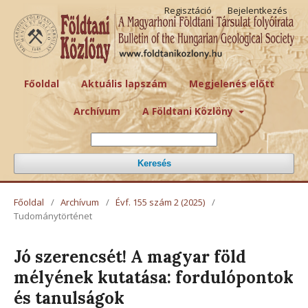
Regisztáció
Bejelentkezés
Főoldal
Aktuális lapszám
Megjelenés előtt
Archívum
A Földtani Közlöny
Keresés
Főoldal
/
Archívum
/
Évf. 155 szám 2 (2025)
/
Tudománytörténet
Jó szerencsét! A magyar föld
mélyének kutatása: fordulópontok
és tanulságok