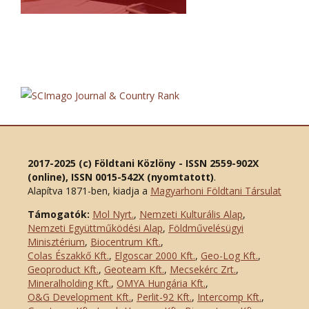
2017-2025 (c) Földtani Közlöny - ISSN 2559-902X
(online), ISSN 0015-542X (nyomtatott)
.
Alapítva 1871-ben, kiadja a
Magyarhoni Földtani Társulat
Támogatók:
Mol Nyrt.
,
Nemzeti Kulturális Alap
,
Nemzeti Együttműködési Alap
,
Földművelésügyi
Minisztérium
,
Biocentrum Kft.
,
Colas Északkő Kft
.
,
Elgoscar 2000 Kft
.
,
Geo-Log Kft.
,
Geoproduct Kft.
,
Geoteam Kft.
,
Mecsekérc Zrt.
,
Mineralholding Kft.
,
OMYA Hungária Kft.
,
O&G Development Kft
.
,
Perlit-92 Kft.
,
Intercomp Kft.
,