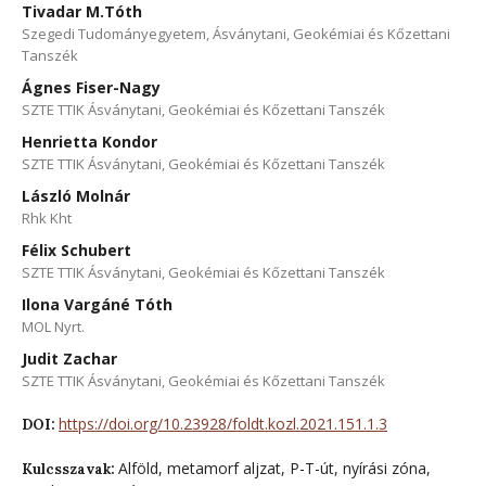
Tivadar M.Tóth
Szegedi Tudományegyetem, Ásványtani, Geokémiai és Kőzettani
Tanszék
Ágnes Fiser-Nagy
SZTE TTIK Ásványtani, Geokémiai és Kőzettani Tanszék
Henrietta Kondor
SZTE TTIK Ásványtani, Geokémiai és Kőzettani Tanszék
László Molnár
Rhk Kht
Félix Schubert
SZTE TTIK Ásványtani, Geokémiai és Kőzettani Tanszék
Ilona Vargáné Tóth
MOL Nyrt.
Judit Zachar
SZTE TTIK Ásványtani, Geokémiai és Kőzettani Tanszék
https://doi.org/10.23928/foldt.kozl.2021.151.1.3
DOI:
Alföld, metamorf aljzat, P-T-út, nyírási zóna,
Kulcsszavak: