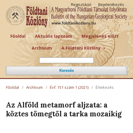
Regisztáció
Bejelentkezés
Főoldal
Aktuális lapszám
Megjelenés előtt
Archívum
A Földtani Közlöny
Keresés
Főoldal
/
Archívum
/
Évf. 151 szám 1 (2021)
/
Értekezés
Az Alföld metamorf aljzata: a
köztes tömegtől a tarka mozaikig