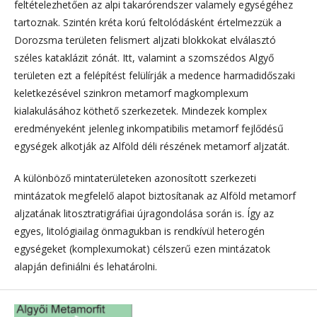
feltételezhetően az alpi takarórendszer valamely egységéhez
tartoznak. Szintén kréta korú feltolódásként értelmezzük a
Dorozsma területen felismert aljzati blokkokat elválasztó
széles kataklázit zónát. Itt, valamint a szomszédos Algyő
területen ezt a felépítést felülírják a medence harmadidőszaki
keletkezésével szinkron metamorf magkomplexum
kialakulásához köthető szerkezetek. Mindezek komplex
eredményeként jelenleg inkompatibilis metamorf fejlődésű
egységek alkotják az Alföld déli részének metamorf aljzatát.
A különböző mintaterületeken azonosított szerkezeti
mintázatok megfelelő alapot biztosítanak az Alföld metamorf
aljzatának litosztratigráfiai újragondolása során is. Így az
egyes, litológiailag önmagukban is rendkívül heterogén
egységeket (komplexumokat) célszerű ezen mintázatok
alapján definiálni és lehatárolni.