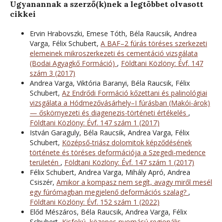
Ugyanannak a szerző(k)nek a legtöbbet olvasott
cikkei
Ervin Hrabovszki, Emese Tóth, Béla Raucsik, Andrea
Varga, Félix Schubert,
A BAF–2 fúrás töréses szerkezeti
elemeinek mikroszerkezeti és cementáció vizsgálata
(Bodai Agyagkő Formáció)
,
Földtani Közlöny: Évf. 147
szám 3 (2017)
Andrea Varga, Viktória Baranyi, Béla Raucsik, Félix
Schubert,
Az Endrődi Formáció kőzettani és palinológiai
vizsgálata a Hódmezővásárhely–I fúrásban (Makói-árok)
— őskörnyezeti és diagenezis-történeti értékelés
,
Földtani Közlöny: Évf. 147 szám 1 (2017)
István Garaguly, Béla Raucsik, Andrea Varga, Félix
Schubert,
Középső-triász dolomitok képződésének
története és töréses deformációja a Szegedi-medence
területén
,
Földtani Közlöny: Évf. 147 szám 1 (2017)
Félix Schubert, Andrea Varga, Mihály Apró, Andrea
Csiszér,
Amikor a kompasz nem segít, avagy miről mesél
egy fúrómagban megjelenő deformációs szalag?
,
Földtani Közlöny: Évf. 152 szám 1 (2022)
Előd Mészáros, Béla Raucsik, Andrea Varga, Félix
Schubert,
Kisfokú, közepes nyomású regionális