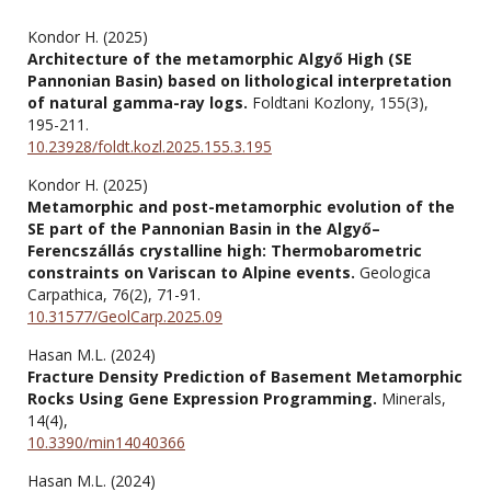
Kondor H. (2025)
Architecture of the metamorphic Algyő High (SE
Pannonian Basin) based on lithological interpretation
of natural gamma-ray logs.
Foldtani Kozlony,
155
(3),
195-211.
10.23928/foldt.kozl.2025.155.3.195
Kondor H. (2025)
Metamorphic and post-metamorphic evolution of the
SE part of the Pannonian Basin in the Algyő–
Ferencszállás crystalline high: Thermobarometric
constraints on Variscan to Alpine events.
Geologica
Carpathica,
76
(2),
71-91.
10.31577/GeolCarp.2025.09
Hasan M.L. (2024)
Fracture Density Prediction of Basement Metamorphic
Rocks Using Gene Expression Programming.
Minerals,
14
(4),
10.3390/min14040366
Hasan M.L. (2024)