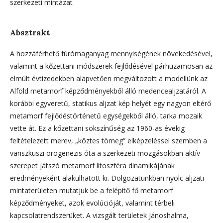
szerkezeti mintázat
Absztrakt
A hozzáférhető fúrómaganyag mennyiségének növekedésével,
valamint a kőzettani módszerek fejlődésével párhuzamosan az
elmúlt évtizedekben alapvetően megváltozott a modellünk az
Alföld metamorf képződményekből álló medencealjzatáról. A
korábbi egyveretű, statikus aljzat kép helyét egy nagyon eltérő
metamorf fejlődéstörténetű egységekből álló, tarka mozaik
vette át. Ez a kőzettani sokszínűség az 1960-as évekig
feltételezett merev, „köztes tömeg” elképzeléssel szemben a
variszkuszi orogenezis óta a szerkezeti mozgásokban aktív
szerepet játszó metamorf litoszféra dinamikájának
eredményeként alakulhatott ki. Dolgozatunkban nyolc aljzati
mintaterületen mutatjuk be a felépítő fő metamorf
képződményeket, azok evolúcióját, valamint térbeli
kapcsolatrendszerüket. A vizsgált területek Jánoshalma,