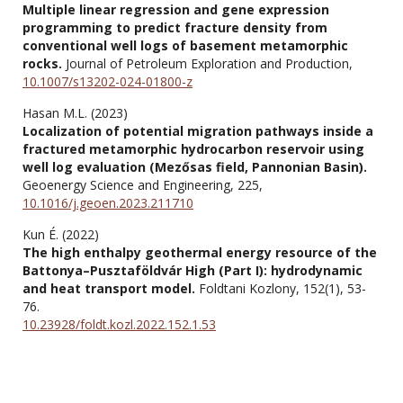
Multiple linear regression and gene expression
programming to predict fracture density from
conventional well logs of basement metamorphic
rocks.
Journal of Petroleum Exploration and Production,
10.1007/s13202-024-01800-z
Hasan M.L. (2023)
Localization of potential migration pathways inside a
fractured metamorphic hydrocarbon reservoir using
well log evaluation (Mezősas field, Pannonian Basin).
Geoenergy Science and Engineering,
225
,
10.1016/j.geoen.2023.211710
Kun É. (2022)
The high enthalpy geothermal energy resource of the
Battonya–Pusztaföldvár High (Part I): hydrodynamic
and heat transport model.
Foldtani Kozlony,
152
(1),
53-
76.
10.23928/foldt.kozl.2022.152.1.53