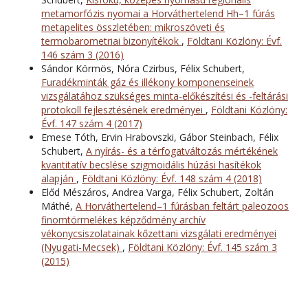
metamorfózis nyomai a Horváthertelend Hh–1 fúrás
metapelites összletében: mikroszöveti és
termobarometriai bizonyítékok
,
Földtani Közlöny: Évf.
146 szám 3 (2016)
Sándor Körmös, Nóra Czirbus, Félix Schubert,
Furadékminták gáz és illékony komponenseinek
vizsgálatához szükséges minta-előkészítési és -feltárási
protokoll fejlesztésének eredményei
,
Földtani Közlöny:
Évf. 147 szám 4 (2017)
Emese Tóth, Ervin Hrabovszki, Gábor Steinbach, Félix
Schubert,
A nyírás- és a térfogatváltozás mértékének
kvantitatív becslése szigmoidális húzási hasítékok
alapján
,
Földtani Közlöny: Évf. 148 szám 4 (2018)
Előd Mészáros, Andrea Varga, Félix Schubert, Zoltán
Máthé,
A Horváthertelend–1 fúrásban feltárt paleozoos
finomtörmelékes képződmény archív
vékonycsiszolatainak kőzettani vizsgálati eredményei
(Nyugati-Mecsek)
,
Földtani Közlöny: Évf. 145 szám 3
(2015)