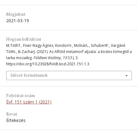
Megjelent
2021-03-19
Hogyan kell idézni
M.TóthT., Fiser-Nagy Ágnes, KondorH., MolnárL., SchubertF., Vargáné
TóthI., & ZacharJ. (2021). Az Alföld metamorf aljzata: a köztes tömegtől a
tarka mozaikig.
Földtani Közlöny
,
151
(1), 3.
https://doi.org/10.23928/foldt.kozl.2021.151.1.3
Idézet formátumok
Folyóirat szám
Évf. 151 szám 1 (2021)
Rovat
Értekezés