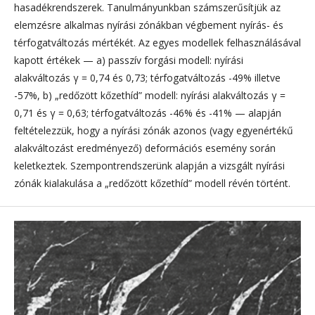
hasadékrendszerek. Tanulmányunkban számszerűsítjük az
elemzésre alkalmas nyírási zónákban végbement nyírás- és
térfogatváltozás mértékét. Az egyes modellek felhasználásával
kapott értékek — a) passzív forgási modell: nyírási
alakváltozás γ = 0,74 és 0,73; térfogatváltozás -49% illetve
-57%, b) „redőzött kőzethíd” modell: nyírási alakváltozás γ =
0,71 és γ = 0,63; térfogatváltozás -46% és -41% — alapján
feltételezzük, hogy a nyírási zónák azonos (vagy egyenértékű
alakváltozást eredményező) deformációs esemény során
keletkeztek. Szempontrendszerünk alapján a vizsgált nyírási
zónák kialakulása a „redőzött kőzethíd” modell révén történt.