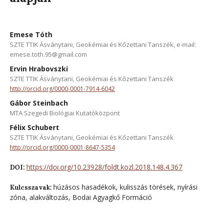
Emese Tóth
SZTE TTIK Ásványtani, Geokémiai és Kőzettani Tanszék, e-mail:
emese.toth.95@gmail.com
Ervin Hrabovszki
SZTE TTIK Ásványtani, Geokémiai és Kőzettani Tanszék
http://orcid.org/0000-0001-7914-6042
Gábor Steinbach
MTA Szegedi Biológiai Kutatóközpont
Félix Schubert
SZTE TTIK Ásványtani, Geokémiai és Kőzettani Tanszék
http://orcid.org/0000-0001-8647-5354
https://doi.org/10.23928/foldt.kozl.2018.148.4.367
DOI:
húzásos hasadékok, kulisszás törések, nyírási
Kulcsszavak:
zóna, alakváltozás, Bodai Agyagkő Formáció