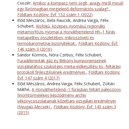
Csiszér,
Amikor a kompasz nem segít, avagy miről mesél
egy fúrómagban megjelenő deformációs szalag?
,
Földtani Közlöny: Évf. 152 szám 1 (2022)
Előd Mészáros, Béla Raucsik, Andrea Varga, Félix
Schubert,
Kisfokú, közepes nyomású regionális
metamorfózis nyomai a Horváthertelend Hh–1 fúrás
metapelites összletében: mikroszöveti és
termobarometriai bizonyítékok
,
Földtani Közlöny: Évf.
146 szám 3 (2016)
Sándor Körmös, Nóra Czirbus, Félix Schubert,
Furadékminták gáz és illékony komponenseinek
vizsgálatához szükséges minta-előkészítési és -feltárási
protokoll fejlesztésének eredményei
,
Földtani Közlöny:
Évf. 147 szám 4 (2017)
Előd Mészáros, Andrea Varga, Félix Schubert, Zoltán
Máthé,
A Horváthertelend–1 fúrásban feltárt paleozoos
finomtörmelékes képződmény archív
vékonycsiszolatainak kőzettani vizsgálati eredményei
(Nyugati-Mecsek)
,
Földtani Közlöny: Évf. 145 szám 3
(2015)