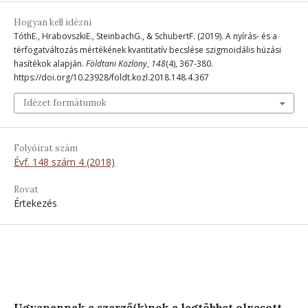
Hogyan kell idézni
TóthE., HrabovszkiE., SteinbachG., & SchubertF. (2019). A nyírás- és a
térfogatváltozás mértékének kvantitatív becslése szigmoidális húzási
hasítékok alapján.
Földtani Közlöny
,
148
(4), 367-380.
https://doi.org/10.23928/foldt.kozl.2018.148.4.367
Idézet formátumok
Folyóirat szám
Évf. 148 szám 4 (2018)
Rovat
Értekezés
Ugyanannak a szerző(k)nek a legtöbbet olvasott