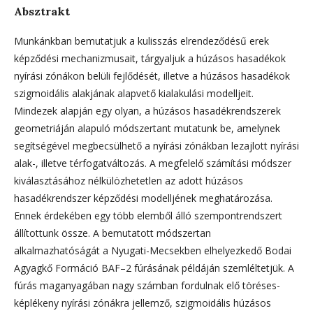
Absztrakt
Munkánkban bemutatjuk a kulisszás elrendeződésű erek
képződési mechanizmusait, tárgyaljuk a húzásos hasadékok
nyírási zónákon belüli fejlődését, illetve a húzásos hasadékok
szigmoidális alakjának alapvető kialakulási modelljeit.
Mindezek alapján egy olyan, a húzásos hasadékrendszerek
geometriáján alapuló módszertant mutatunk be, amelynek
segítségével megbecsülhető a nyírási zónákban lezajlott nyírási
alak-, illetve térfogatváltozás. A megfelelő számítási módszer
kiválasztásához nélkülözhetetlen az adott húzásos
hasadékrendszer képződési modelljének meghatározása.
Ennek érdekében egy több elemből álló szempontrendszert
állítottunk össze. A bemutatott módszertan
alkalmazhatóságát a Nyugati-Mecsekben elhelyezkedő Bodai
Agyagkő Formáció BAF–2 fúrásának példáján szemléltetjük. A
fúrás maganyagában nagy számban fordulnak elő töréses-
képlékeny nyírási zónákra jellemző, szigmoidális húzásos