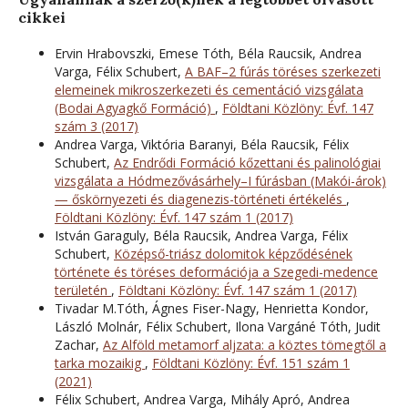
cikkei
Ervin Hrabovszki, Emese Tóth, Béla Raucsik, Andrea
Varga, Félix Schubert,
A BAF–2 fúrás töréses szerkezeti
elemeinek mikroszerkezeti és cementáció vizsgálata
(Bodai Agyagkő Formáció)
,
Földtani Közlöny: Évf. 147
szám 3 (2017)
Andrea Varga, Viktória Baranyi, Béla Raucsik, Félix
Schubert,
Az Endrődi Formáció kőzettani és palinológiai
vizsgálata a Hódmezővásárhely–I fúrásban (Makói-árok)
— őskörnyezeti és diagenezis-történeti értékelés
,
Földtani Közlöny: Évf. 147 szám 1 (2017)
István Garaguly, Béla Raucsik, Andrea Varga, Félix
Schubert,
Középső-triász dolomitok képződésének
története és töréses deformációja a Szegedi-medence
területén
,
Földtani Közlöny: Évf. 147 szám 1 (2017)
Tivadar M.Tóth, Ágnes Fiser-Nagy, Henrietta Kondor,
László Molnár, Félix Schubert, Ilona Vargáné Tóth, Judit
Zachar,
Az Alföld metamorf aljzata: a köztes tömegtől a
tarka mozaikig
,
Földtani Közlöny: Évf. 151 szám 1
(2021)
Félix Schubert, Andrea Varga, Mihály Apró, Andrea