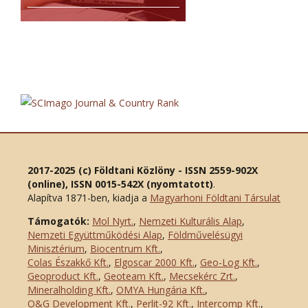
2017-2025 (c) Földtani Közlöny - ISSN 2559-902X
(online), ISSN 0015-542X (nyomtatott)
.
Alapítva 1871-ben, kiadja a
Magyarhoni Földtani Társulat
Támogatók:
Mol Nyrt.
,
Nemzeti Kulturális Alap
,
Nemzeti Együttműködési Alap
,
Földművelésügyi
Minisztérium
,
Biocentrum Kft.
,
Colas Északkő Kft
.
,
Elgoscar 2000 Kft
.
,
Geo-Log Kft.
,
Geoproduct Kft.
,
Geoteam Kft.
,
Mecsekérc Zrt.
,
Mineralholding Kft.
,
OMYA Hungária Kft.
,
O&G Development Kft
.
,
Perlit-92 Kft.
,
Intercomp Kft.
,