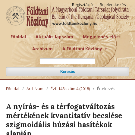
Regisztáció
Bejelentkezés
Főoldal
Aktuális lapszám
Megjelenés előtt
Archívum
A Földtani Közlöny
Keresés
Főoldal
/
Archívum
/
Évf. 148 szám 4 (2018)
/
Értekezés
A nyírás- és a térfogatváltozás
mértékének kvantitatív becslése
szigmoidális húzási hasítékok
alapján