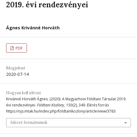
2019. évi rendezvényei
Ágnes Krivánné Horváth
PDF
Megjelent
2020-07-14
Hogyan kell idézni
Krivánné Horváth Ágnes. (2020). A Magyarhoni Földtani Társulat 2019.
évi rendezvényei.
Földtani Közlöny
,
150
(2), 349. Elérés forrás
https://ojs.mtak.hu/index.php/foldtanikozlony/article/view/3783
Idézet formátumok