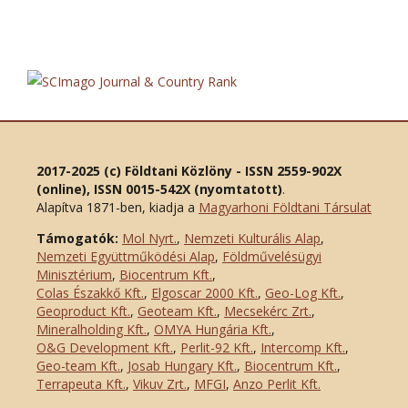
2017-2025 (c) Földtani Közlöny - ISSN 2559-902X
(online), ISSN 0015-542X (nyomtatott)
.
Alapítva 1871-ben, kiadja a
Magyarhoni Földtani Társulat
Támogatók:
Mol Nyrt.
,
Nemzeti Kulturális Alap
,
Nemzeti Együttműködési Alap
,
Földművelésügyi
Minisztérium
,
Biocentrum Kft.
,
Colas Északkő Kft
.
,
Elgoscar 2000 Kft
.
,
Geo-Log Kft.
,
Geoproduct Kft.
,
Geoteam Kft.
,
Mecsekérc Zrt.
,
Mineralholding Kft.
,
OMYA Hungária Kft.
,
O&G Development Kft
.
,
Perlit-92 Kft.
,
Intercomp Kft.
,
Geo-team Kft.
,
Josab Hungary Kft.
,
Biocentrum Kft.
,
Terrapeuta Kft.
,
Vikuv Zrt.
,
MFGI
,
Anzo Perlit Kft.