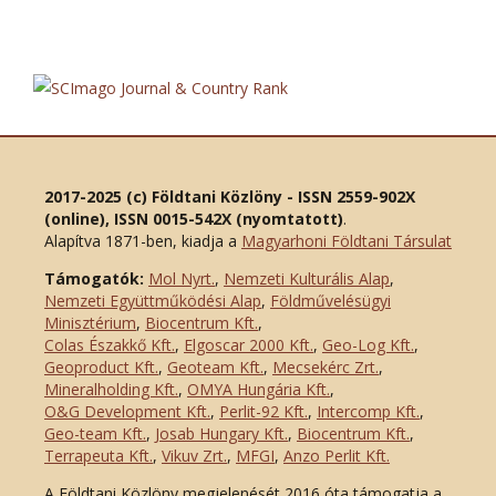
2017-2025 (c) Földtani Közlöny - ISSN 2559-902X
(online), ISSN 0015-542X (nyomtatott)
.
Alapítva 1871-ben, kiadja a
Magyarhoni Földtani Társulat
Támogatók:
Mol Nyrt.
,
Nemzeti Kulturális Alap
,
Nemzeti Együttműködési Alap
,
Földművelésügyi
Minisztérium
,
Biocentrum Kft.
,
Colas Északkő Kft
.
,
Elgoscar 2000 Kft
.
,
Geo-Log Kft.
,
Geoproduct Kft.
,
Geoteam Kft.
,
Mecsekérc Zrt.
,
Mineralholding Kft.
,
OMYA Hungária Kft.
,
O&G Development Kft
.
,
Perlit-92 Kft.
,
Intercomp Kft.
,
Geo-team Kft.
,
Josab Hungary Kft.
,
Biocentrum Kft.
,
Terrapeuta Kft.
,
Vikuv Zrt.
,
MFGI
,
Anzo Perlit Kft.
A Földtani Közlöny megjelenését 2016 óta támogatja a