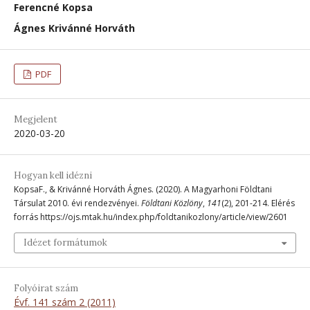
Ferencné Kopsa
Ágnes Krivánné Horváth
PDF
Megjelent
2020-03-20
Hogyan kell idézni
KopsaF., & Krivánné Horváth Ágnes. (2020). A Magyarhoni Földtani
Társulat 2010. évi rendezvényei.
Földtani Közlöny
,
141
(2), 201-214. Elérés
forrás https://ojs.mtak.hu/index.php/foldtanikozlony/article/view/2601
Idézet formátumok
Folyóirat szám
Évf. 141 szám 2 (2011)