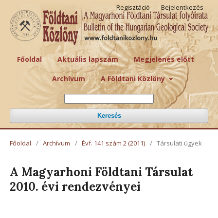
Regisztáció
Bejelentkezés
Főoldal
Aktuális lapszám
Megjelenés előtt
Archívum
A Földtani Közlöny
Keresés
Főoldal
/
Archívum
/
Évf. 141 szám 2 (2011)
/
Társulati ügyek
A Magyarhoni Földtani Társulat
2010. évi rendezvényei