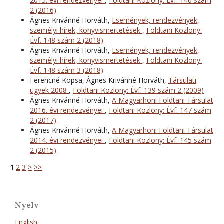
2015. évi rendezvényei
,
Földtani Közlöny: Évf. 146 szám
2 (2016)
Ágnes Krivánné Horváth,
Események, rendezvények,
személyi hírek, könyvismertetések
,
Földtani Közlöny:
Évf. 148 szám 2 (2018)
Ágnes Krivánné Horváth,
Események, rendezvények,
személyi hírek, könyvismertetések
,
Földtani Közlöny:
Évf. 148 szám 3 (2018)
Ferencné Kopsa, Ágnes Krivánné Horváth,
Társulati
ügyek 2008
,
Földtani Közlöny: Évf. 139 szám 2 (2009)
Ágnes Krivánné Horváth,
A Magyarhoni Földtani Társulat
2016. évi rendezvényei
,
Földtani Közlöny: Évf. 147 szám
2 (2017)
Ágnes Krivánné Horváth,
A Magyarhoni Földtani Társulat
2014. évi rendezvényei
,
Földtani Közlöny: Évf. 145 szám
2 (2015)
1
2
3
>
>>
Nyelv
English