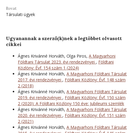
Rovat
Társulati ügyek
Ugyanannak a szerző(k)nek a legtöbbet olvasott
cikkei
Ágnes Krivánné Horváth, Olga Piros,
A Magyarhoni
Földtani Társulat 2023. évi rendezvényei
,
Földtani
Közlöny: Évf. 154 szám 1 (2024)
Ágnes Krivánné Horváth,
A Magyarhoni Földtani Társulat
2017. évi rendezvényei
,
Földtani Közlöny: Évf. 148 szám
2 (2018)
Ágnes Krivánné Horváth,
A Magyarhoni Földtani Társulat
2019. évi rendezvényei
,
Földtani Közlöny: Évf. 150 szám
2 (2020): A Földtani Közlöny 150 éve: Jubileumi szemlék
Ágnes Krivánné Horváth,
A Magyarhoni Földtani Társulat
2020. évi rendezvényei
,
Földtani Közlöny: Évf. 151 szám
2 (2021)
Ágnes Krivánné Horváth,
A Magyarhoni Földtani Társulat