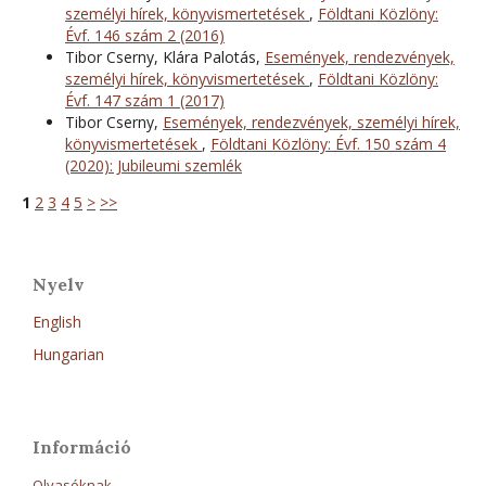
személyi hírek, könyvismertetések
,
Földtani Közlöny:
Évf. 146 szám 2 (2016)
Tibor Cserny, Klára Palotás,
Események, rendezvények,
személyi hírek, könyvismertetések
,
Földtani Közlöny:
Évf. 147 szám 1 (2017)
Tibor Cserny,
Események, rendezvények, személyi hírek,
könyvismertetések
,
Földtani Közlöny: Évf. 150 szám 4
(2020): Jubileumi szemlék
1
2
3
4
5
>
>>
Nyelv
English
Hungarian
Információ
Olvasóknak