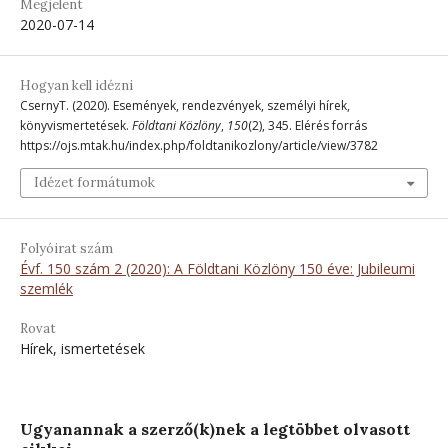
Megjelent
2020-07-14
Hogyan kell idézni
CsernyT. (2020). Események, rendezvények, személyi hírek,
könyvismertetések.
Földtani Közlöny
,
150
(2), 345. Elérés forrás
https://ojs.mtak.hu/index.php/foldtanikozlony/article/view/3782
Idézet formátumok
Folyóirat szám
Évf. 150 szám 2 (2020): A Földtani Közlöny 150 éve: Jubileumi
szemlék
Rovat
Hírek, ismertetések
Ugyanannak a szerző(k)nek a legtöbbet olvasott