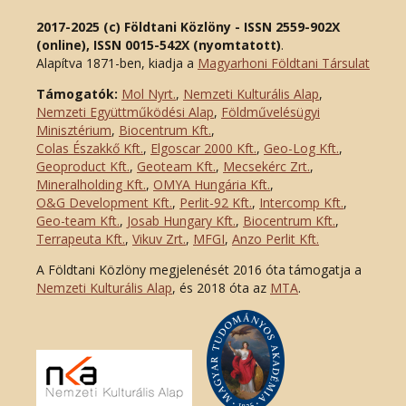
2017-2025 (c) Földtani Közlöny - ISSN 2559-902X
(online), ISSN 0015-542X (nyomtatott)
.
Alapítva 1871-ben, kiadja a
Magyarhoni Földtani Társulat
Támogatók:
Mol Nyrt.
,
Nemzeti Kulturális Alap
,
Nemzeti Együttműködési Alap
,
Földművelésügyi
Minisztérium
,
Biocentrum Kft.
,
Colas Északkő Kft
.
,
Elgoscar 2000 Kft
.
,
Geo-Log Kft.
,
Geoproduct Kft.
,
Geoteam Kft.
,
Mecsekérc Zrt.
,
Mineralholding Kft.
,
OMYA Hungária Kft.
,
O&G Development Kft
.
,
Perlit-92 Kft.
,
Intercomp Kft.
,
Geo-team Kft.
,
Josab Hungary Kft.
,
Biocentrum Kft.
,
Terrapeuta Kft.
,
Vikuv Zrt.
,
MFGI
,
Anzo Perlit Kft.
A Földtani Közlöny megjelenését 2016 óta támogatja a
Nemzeti Kulturális Alap
, és 2018 óta az
MTA
.