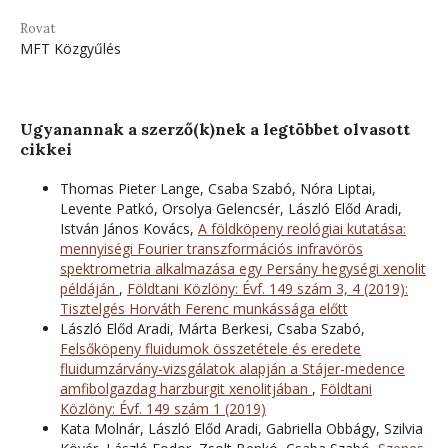
Rovat
MFT Közgyűlés
Ugyanannak a szerző(k)nek a legtöbbet olvasott
cikkei
Thomas Pieter Lange, Csaba Szabó, Nóra Liptai,
Levente Patkó, Orsolya Gelencsér, László Előd Aradi,
István János Kovács,
A földköpeny reológiai kutatása:
mennyiségi Fourier transzformációs infravörös
spektrometria alkalmazása egy Persány hegységi xenolit
példáján
,
Földtani Közlöny: Évf. 149 szám 3, 4 (2019):
Tisztelgés Horváth Ferenc munkássága előtt
László Előd Aradi, Márta Berkesi, Csaba Szabó,
Felsőköpeny fluidumok összetétele és eredete
fluidumzárvány-vizsgálatok alapján a Stájer-medence
amfibolgazdag harzburgit xenolitjában
,
Földtani
Közlöny: Évf. 149 szám 1 (2019)
Kata Molnár, László Előd Aradi, Gabriella Obbágy, Szilvia