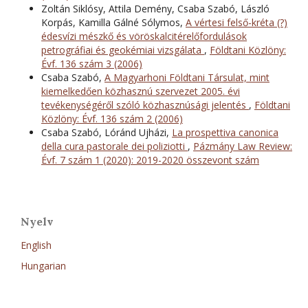
Zoltán Siklósy, Attila Demény, Csaba Szabó, László
Korpás, Kamilla Gálné Sólymos,
A vértesi felső-kréta (?)
édesvízi mészkő és vöröskalcitérelőfordulások
petrográfiai és geokémiai vizsgálata
,
Földtani Közlöny:
Évf. 136 szám 3 (2006)
Csaba Szabó,
A Magyarhoni Földtani Társulat, mint
kiemelkedően közhasznú szervezet 2005. évi
tevékenységéről szóló közhasznúsági jelentés
,
Földtani
Közlöny: Évf. 136 szám 2 (2006)
Csaba Szabó, Lóránd Ujházi,
La prospettiva canonica
della cura pastorale dei poliziotti
,
Pázmány Law Review:
Évf. 7 szám 1 (2020): 2019-2020 összevont szám
Nyelv
English
Hungarian