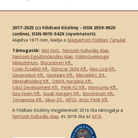
2017-2025 (c) Földtani Közlöny - ISSN 2559-902X
(online), ISSN 0015-542X (nyomtatott)
.
Alapítva 1871-ben, kiadja a
Magyarhoni Földtani Társulat
Támogatók:
Mol Nyrt.
,
Nemzeti Kulturális Alap
,
Nemzeti Együttműködési Alap
,
Földművelésügyi
Minisztérium
,
Biocentrum Kft.
,
Colas Északkő Kft
.
,
Elgoscar 2000 Kft
.
,
Geo-Log Kft.
,
Geoproduct Kft.
,
Geoteam Kft.
,
Mecsekérc Zrt.
,
Mineralholding Kft.
,
OMYA Hungária Kft.
,
O&G Development Kft
.
,
Perlit-92 Kft.
,
Intercomp Kft.
,
Geo-team Kft.
,
Josab Hungary Kft.
,
Biocentrum Kft.
,
Terrapeuta Kft.
,
Vikuv Zrt.
,
MFGI
,
Anzo Perlit Kft.
A Földtani Közlöny megjelenését 2016 óta támogatja a
Nemzeti Kulturális Alap
, és 2018 óta az
MTA
.