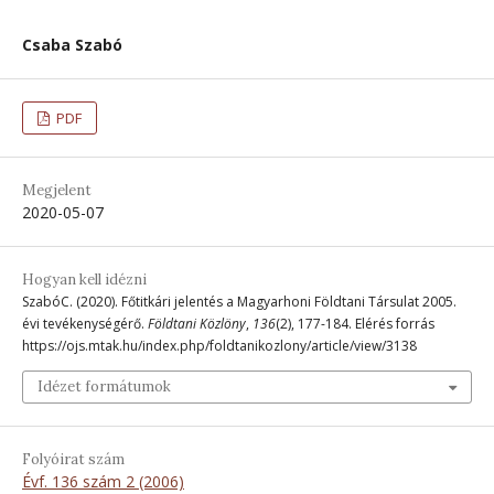
Csaba Szabó
PDF
Megjelent
2020-05-07
Hogyan kell idézni
SzabóC. (2020). Főtitkári jelentés a Magyarhoni Földtani Társulat 2005.
évi tevékenységérő.
Földtani Közlöny
,
136
(2), 177-184. Elérés forrás
https://ojs.mtak.hu/index.php/foldtanikozlony/article/view/3138
Idézet formátumok
Folyóirat szám
Évf. 136 szám 2 (2006)