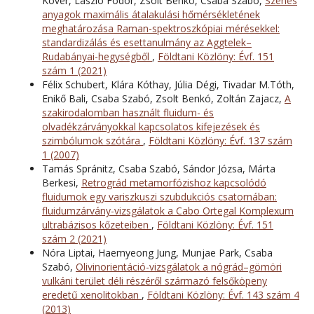
Kövér, László Fodor, Zsolt Benkó, Csaba Szabó,
Szenes
anyagok maximális átalakulási hőmérsékletének
meghatározása Raman-spektroszkópiai mérésekkel:
standardizálás és esettanulmány az Aggtelek–
Rudabányai-hegységből
,
Földtani Közlöny: Évf. 151
szám 1 (2021)
Félix Schubert, Klára Kóthay, Júlia Dégi, Tivadar M.Tóth,
Enikő Bali, Csaba Szabó, Zsolt Benkó, Zoltán Zajacz,
A
szakirodalomban használt fluidum- és
olvadékzárványokkal kapcsolatos kifejezések és
szimbólumok szótára
,
Földtani Közlöny: Évf. 137 szám
1 (2007)
Tamás Spránitz, Csaba Szabó, Sándor Józsa, Márta
Berkesi,
Retrográd metamorfózishoz kapcsolódó
fluidumok egy variszkuszi szubdukciós csatornában:
fluidumzárvány-vizsgálatok a Cabo Ortegal Komplexum
ultrabázisos kőzeteiben
,
Földtani Közlöny: Évf. 151
szám 2 (2021)
Nóra Liptai, Haemyeong Jung, Munjae Park, Csaba
Szabó,
Olivinorientáció-vizsgálatok a nógrád–gömöri
vulkáni terület déli részéről származó felsőköpeny
eredetű xenolitokban
,
Földtani Közlöny: Évf. 143 szám 4
(2013)