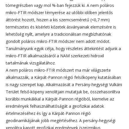
tömegrészben vagy mol %-ban fejezzük ki. A nem poláros
mikro-FTIR módszer térnyerése az utóbbi időben jelentős
áttörést hozott, hiszen a kis szemcseméretű (<0,7 mm)
természetes és kísérleti kőzetek ásványainak elemzésére is
lehetőség nyílt, amelyre a tradicionálisan megbízhatónak
gondolt poláros mikro-FTIR módszer nem adott módot.
Tanulmányunk egyik célja, hogy részletes áttekintést adjunk a
mikro-FTIR alkalmazásáról a NAM szerkezeti hidroxil
tartalmának vizsgálatához.
A nem poláros mikro-FTIR módszert ma már világszerte
alkalmazzák, a Kárpát-Pannon régió felsőköpeny kutatásában
is nagy szerepet kap. Alkalmazását a Persány-hegységi Vulkáni
Terület felső-köpeny xenolitjain mutatjuk be, összehasonlítva
korábbi munkákkal a Kárpát-Pannon régióból, kiemelve az
eredmények felhasználhatóságát a geofizikai adatok
értelmezéséhez és így a Kárpát-Pannon régió
geodinamikájának jobb megértéséhez. A persány-hegységi
xenolitra kapott geofizikai eredmények (szeizmikus