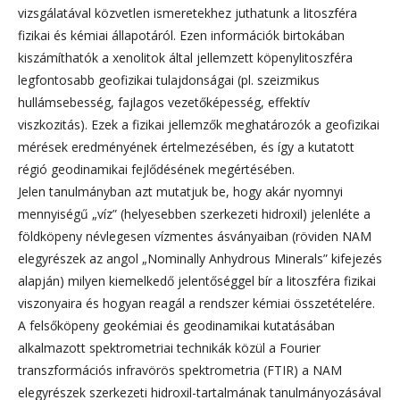
vizsgálatával közvetlen ismeretekhez juthatunk a litoszféra
fizikai és kémiai állapotáról. Ezen információk birtokában
kiszámíthatók a xenolitok által jellemzett köpenylitoszféra
legfontosabb geofizikai tulajdonságai (pl. szeizmikus
hullámsebesség, fajlagos vezetőképesség, effektív
viszkozitás). Ezek a fizikai jellemzők meghatározók a geofizikai
mérések eredményének értelmezésében, és így a kutatott
régió geodinamikai fejlődésének megértésében.
Jelen tanulmányban azt mutatjuk be, hogy akár nyomnyi
mennyiségű „víz” (helyesebben szerkezeti hidroxil) jelenléte a
földköpeny névlegesen vízmentes ásványaiban (röviden NAM
elegyrészek az angol „Nominally Anhydrous Minerals” kifejezés
alapján) milyen kiemelkedő jelentőséggel bír a litoszféra fizikai
viszonyaira és hogyan reagál a rendszer kémiai összetételére.
A felsőköpeny geokémiai és geodinamikai kutatásában
alkalmazott spektrometriai technikák közül a Fourier
transzformációs infravörös spektrometria (FTIR) a NAM
elegyrészek szerkezeti hidroxil-tartalmának tanulmányozásával