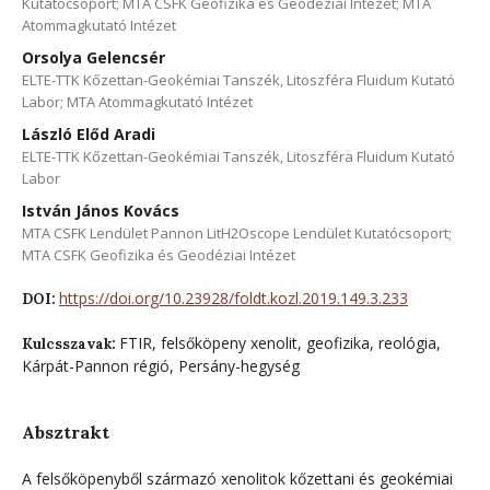
Kutatócsoport; MTA CSFK Geofizika és Geodéziai Intézet; MTA
Atommagkutató Intézet
Orsolya Gelencsér
ELTE-TTK Kőzettan-Geokémiai Tanszék, Litoszféra Fluidum Kutató
Labor; MTA Atommagkutató Intézet
László Előd Aradi
ELTE-TTK Kőzettan-Geokémiai Tanszék, Litoszféra Fluidum Kutató
Labor
István János Kovács
MTA CSFK Lendület Pannon LitH2Oscope Lendület Kutatócsoport;
MTA CSFK Geofizika és Geodéziai Intézet
https://doi.org/10.23928/foldt.kozl.2019.149.3.233
DOI:
FTIR, felsőköpeny xenolit, geofizika, reológia,
Kulcsszavak:
Kárpát-Pannon régió, Persány-hegység
Absztrakt
A felsőköpenyből származó xenolitok kőzettani és geokémiai