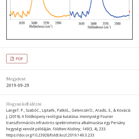
PDF
Megjelent
2019-09-29
Hogyan kell idézni
LangeT. P., SzabóC., LiptaiN., PatkóL., GelencsérO., AradiL. E., & KovácsI.
J. (2019). A földköpeny reológiai kutatása: mennyiségi Fourier
transzformációs infravörös spektrometria alkalmazása egy Persány
hegységi xenolit példáján.
Földtani Közlöny
,
149
(3, 4), 233.
https://doi.org/10.23928/foldt.kozl.2019.149.3.233