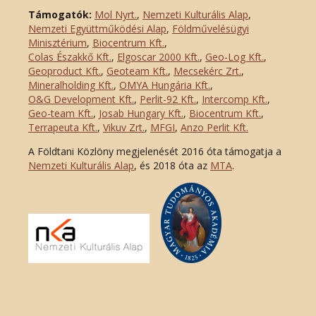
Támogatók:
Mol Nyrt.
,
Nemzeti Kulturális Alap
,
Nemzeti Együttműködési Alap
,
Földművelésügyi
Minisztérium
,
Biocentrum Kft.
,
Colas Északkő Kft
.
,
Elgoscar 2000 Kft
.
,
Geo-Log Kft.
,
Geoproduct Kft.
,
Geoteam Kft.
,
Mecsekérc Zrt.
,
Mineralholding Kft.
,
OMYA Hungária Kft.
,
O&G Development Kft
.
,
Perlit-92 Kft.
,
Intercomp Kft.
,
Geo-team Kft.
,
Josab Hungary Kft.
,
Biocentrum Kft.
,
Terrapeuta Kft.
,
Vikuv Zrt.
,
MFGI
,
Anzo Perlit Kft.
A Földtani Közlöny megjelenését 2016 óta támogatja a
Nemzeti Kulturális Alap
, és 2018 óta az
MTA
.