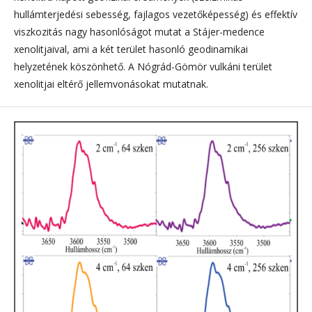
hullámterjedési sebesség, fajlagos vezetőképesség) és effektív
viszkozitás nagy hasonlóságot mutat a Stájer-medence
xenolitjaival, ami a két terület hasonló geodinamikai
helyzetének köszönhető. A Nógrád-Gömör vulkáni terület
xenolitjai eltérő jellemvonásokat mutatnak.