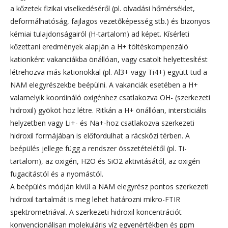
a kőzetek fizikai viselkedéséről (pl. olvadási hőmérséklet,
deformálhatóság, fajlagos vezetőképesség stb.) és bizonyos
kémiai tulajdonságairól (H-tartalom) ad képet. Kísérleti
kőzettani eredmények alapján a H+ töltéskompenzáló
kationként vakanciákba önállóan, vagy csatolt helyettesítést
létrehozva más kationokkal (pl. Al3+ vagy Ti4+) együtt tud a
NAM elegyrészekbe beépülni. A vakanciák esetében a H+
valamelyik koordináló oxigénhez csatlakozva OH- (szerkezeti
hidroxil) gyököt hoz létre. Ritkán a H+ önállóan, intersticiális
helyzetben vagy Li+- és Na+-hoz csatlakozva szerkezeti
hidroxil formájában is előfordulhat a rácsközi térben. A
beépülés jellege függ a rendszer összetételétől (pl. Ti-
tartalom), az oxigén, H2O és SiO2 aktivitásától, az oxigén
fugacitástól és a nyomástól.
A beépülés módján kívül a NAM elegyrész pontos szerkezeti
hidroxil tartalmát is meg lehet határozni mikro-FTIR
spektrometriával. A szerkezeti hidroxil koncentrációt
konvencionálisan molekuláris víz egyenértékben és ppm