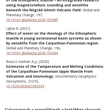
of the lithospheric mantle – An integrated research
using magnetotelluric sounding and xenoliths
beneath the Nógrád-Gömör Volcanic Field.
Global and
Planetary Change,
197
,
10.1016/j.gloplacha.2020.103389
Liptai N. (2021)
Effect of water on the rheology of the lithospheric
mantle in young extensional basin systems as shown
by xenoliths from the Carpathian-Pannonian region.
Global and Planetary Change,
196
,
10.1016/j.gloplacha.2020.103364
Bracco Gartner A.J.J. (2020)
Estimates of the Temperature and Melting Conditions
of the Carpathian-Pannonian Upper Mantle From
Volcanism and Seismology.
Geochemistry Geophysics
Geosystems,
21
(10),
10.1029/2020GC009334
Ugyanannak a szerző(k)nek a legtöbbet olvasott