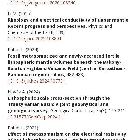
10.1016/j.jvolgeores.2026.108540
Li M. (2025)
Rheology and electrical conductivity of upper mantle:
Recent progress and perspectives.
Physics and
Chemistry of the Earth,
139
,
10.1016/j.pce.2025.103891
Patkó L. (2024)
Fossil metasomatized and newly-accreted fertile
lithospheric mantle volumes beneath the Bakony-
Balaton Highland Volcanic Field (central Carpathian-
Pannonian region).
Lithos,
482-483
,
10.1016/j.lithos.2024.107701
Novák A. (2024)
Lithospheric scale cross-section through the
Transylvanian Basin: A joint geophysical and
geological survey.
Geologica Carpathica,
75
(3),
195-211.
10.31577/GeolCarp.2024.11
Patkó L. (2021)
Effect of metasomatism on the electrical resistivity