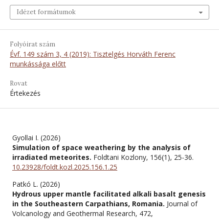
Idézet formátumok
Folyóirat szám
Évf. 149 szám 3, 4 (2019): Tisztelgés Horváth Ferenc
munkássága előtt
Rovat
Értekezés
Gyollai I. (2026)
Simulation of space weathering by the analysis of
irradiated meteorites.
Foldtani Kozlony,
156
(1),
25-36.
10.23928/foldt.kozl.2025.156.1.25
Patkó L. (2026)
Hydrous upper mantle facilitated alkali basalt genesis
in the Southeastern Carpathians, Romania.
Journal of
Volcanology and Geothermal Research,
472
,