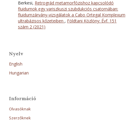
Berkesi,
Retrográd metamorfózishoz kapcsolódó
fluidumok egy variszkuszi szubdukciós csatornában:
fluidumzárvány-vizsgálatok a Cabo Ortegal Komplexum
ultrabázisos kőzeteiben
,
Földtani Közlöny: Évf. 151
szám 2 (2021)
Nyelv
English
Hungarian
Információ
Olvasóknak
Szerzőknek