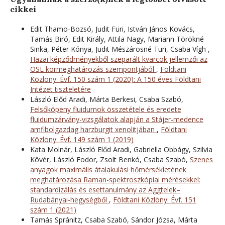
cikkei
Edit Thamo-Bozsó, Judit Füri, István János Kovács,
Tamás Biró, Edit Király, Attila Nagy, Mariann Törökné
Sinka, Péter Kónya, Judit Mészárosné Turi, Csaba Vígh ,
Hazai képződményekből szeparált kvarcok jellemzői az
OSL kormeghatározás szempontjából
,
Földtani
Közlöny: Évf. 150 szám 1 (2020): A 150 éves Földtani
Intézet tiszteletére
László Előd Aradi, Márta Berkesi, Csaba Szabó,
Felsőköpeny fluidumok összetétele és eredete
fluidumzárvány-vizsgálatok alapján a Stájer-medence
amfibolgazdag harzburgit xenolitjában
,
Földtani
Közlöny: Évf. 149 szám 1 (2019)
Kata Molnár, László Előd Aradi, Gabriella Obbágy, Szilvia
Kövér, László Fodor, Zsolt Benkó, Csaba Szabó,
Szenes
anyagok maximális átalakulási hőmérsékletének
meghatározása Raman-spektroszkópiai mérésekkel:
standardizálás és esettanulmány az Aggtelek–
Rudabányai-hegységből
,
Földtani Közlöny: Évf. 151
szám 1 (2021)
Tamás Spránitz, Csaba Szabó, Sándor Józsa, Márta