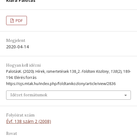
Klára Palotás
PDF
Megjelent
2020-04-14
Hogyan kell idézni
PalotásK. (2020). Hírek, ismertetések 138_2.
Földtani Közlöny
,
138
(2), 189-
194. Elérés forrás
https://ojs.mtak.hu/index.php/foldtanikozlony/article/view/2836
Idézet formátumok
Folyóirat szám
Évf. 138 szám 2 (2008)
Rovat