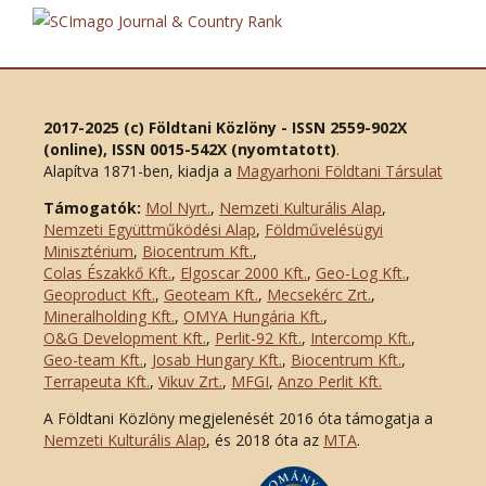
2017-2025 (c) Földtani Közlöny - ISSN 2559-902X
(online), ISSN 0015-542X (nyomtatott)
.
Alapítva 1871-ben, kiadja a
Magyarhoni Földtani Társulat
Támogatók:
Mol Nyrt.
,
Nemzeti Kulturális Alap
,
Nemzeti Együttműködési Alap
,
Földművelésügyi
Minisztérium
,
Biocentrum Kft.
,
Colas Északkő Kft
.
,
Elgoscar 2000 Kft
.
,
Geo-Log Kft.
,
Geoproduct Kft.
,
Geoteam Kft.
,
Mecsekérc Zrt.
,
Mineralholding Kft.
,
OMYA Hungária Kft.
,
O&G Development Kft
.
,
Perlit-92 Kft.
,
Intercomp Kft.
,
Geo-team Kft.
,
Josab Hungary Kft.
,
Biocentrum Kft.
,
Terrapeuta Kft.
,
Vikuv Zrt.
,
MFGI
,
Anzo Perlit Kft.
A Földtani Közlöny megjelenését 2016 óta támogatja a
Nemzeti Kulturális Alap
, és 2018 óta az
MTA
.