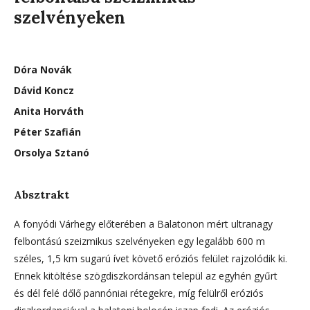
szelvényeken
Dóra Novák
Dávid Koncz
Anita Horváth
Péter Szafián
Orsolya Sztanó
Absztrakt
A fonyódi Várhegy előterében a Balatonon mért ultranagy
felbontású szeizmikus szelvényeken egy legalább 600 m
széles, 1,5 km sugarú ívet követő eróziós felület rajzolódik ki.
Ennek kitöltése szögdiszkordánsan települ az egyhén gyűrt
és dél felé dőlő pannóniai rétegekre, míg felülről eróziós