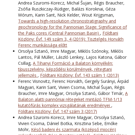
Andrea Szuromi-Korecz, Michal Šujan, Régis Braucher,
Zsófia Ruszkiczay-Rüdiger, Balázs Koroknai, Géza
Wórum, Karin Sant, Nick Kelder, Wout Krijgsman,
Towards a high-resolution chronostratigraphy and
geochronology for the Pannonian Stage: Significance of
the Paks cores (Central Pannonian Basin)
,
Földtani
Közlöny: Évf. 149 szám 3, 4 (2019): Tisztelgés Horváth
Ferenc munkássága előtt
Orsolya Sztanó, Imre Magyar, Miklós Szónoky, Miklós
Lantos, Pál Müller, László Lenkey, Lajos Katona, Gábor
Csillag,
A Tihanyi Formáció a Balaton környékén:
típusszelvény, képződési körülmények, rétegtani
jellemzés
,
Földtani Közlöny: Évf. 143 szám 1 (2013)
Ferenc Visnovitz, Ferenc Horváth, Gergely Surányi, Árpád
Magyari, Karin Sant, Vivien Csoma, Michal Šujan, Régis
Braucher, Imre Magyar, Orsolya Sztanó, Gábor Timár,
A
Balaton alatti pannóniai rétegeket mintázó TFM-1/13
kutatófúrás komplex vizsgálatának eredményei
,
Földtani Közlöny: Évf. 147 szám 3 (2017)
Andrea Szuromi-Korecz, Imre Magyar, Orsolya Sztanó,
Vivien Csoma, Dániel Botka, Krisztina Sebe, Emőke
Mohr,
Késő badeni és szarmata (középső miocén)