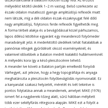
diszkordanciával a balatoni holocén iszap fedi. Az eróziós
mélyedést kitöltő üledék 1–2 m vastag. Belső szerkezete az
északi oldalon mutatkozó gyenge amplitúdójú reflexiók miatt
nem látszik, míg a déli oldalon észak-északnyugat felé dőlő
nagy amplitúdójú, folytonos ferde reflexiók figyelhetők meg.
A forma térbeli alakja és a bevágódással közel párhuzamos,
lapos dőlésű kitöltése egyaránt egy meanderező folyómeder
maradványát jelzi. A mederkitöltő üledékek tehát fiatalabbak a
pannóniai rétegek gyűrődését okozó eseményeknél, és
valamivel idősebbek a Balaton medrét kialakító hullámverésnél.
A mélyedés kora így a késő-pleisztocénre tehető.
A meander íve követi a Balaton partján emelkedő fonyódi
Várhegyet, azt jelezve, hogy a hegy topográfiája és anyaga
meghatározta a pleisztocén folyóbevágódás nyomvonalát. Ez
a kanyarulat szakasz helyzetét, méretét és ívét tekintve is
pontos folytatása annak a meandernek, amelyet MIKE (1976)
ismert fel a nagybereki tőzeg alatt, sűrű hálóban mélyített
több ezer sekélyfúrás rétegsora alapján. MIKE ezt a folyót a