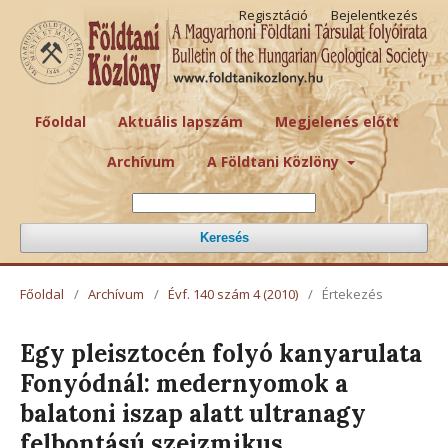
Regisztáció
Bejelentkezés
Főoldal
Aktuális lapszám
Megjelenés előtt
Archívum
A Földtani Közlöny
Keresés
Főoldal
/
Archívum
/
Évf. 140 szám 4 (2010)
/
Értekezés
Egy pleisztocén folyó kanyarulata
Fonyódnál: medernyomok a
balatoni iszap alatt ultranagy
felbontású szeizmikus