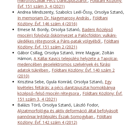
mikrofosszíliák Pécs-Danitzpusztáról
,
Földtani Közlöny:
Évf. 151 szám 3, 4 (2021)
Andrea Mindszenty, Szabolcs Leél-Őssy, Orsolya Sztanó,
In memoriam Dr. Nagymarosy András
,
Földtani
Közlöny: Évf. 146 szám 4 (2016)
Emese M. Bordy, Orsolya Sztanó,
Badeni (középső
miocén) folyóvízi őskörnyezet a Palócföldön: vulkáni-
üledékes rétegsorok a Páris-patak völgyéből
,
Földtani
Közlöny: Évf. 151 szám 2 (2021)
Gábor Csillag, Orsolya Sztanó, Imre Magyar, Zoltán
Hámori,
A Kállai Kavics települési helyzete a Tapolcai-
medencében geoelektromos szelvények és fúrási
adatok tükrében
,
Földtani Közlöny: Évf. 140 szám 2
(2010)
Krisztina Sebe, Gyula Konrád, Orsolya Sztanó,
Egy
kivételes feltárás: a pécs-danitzpusztai homokbánya
középső–felső miocén rétegsora
,
Földtani Közlöny: Évf.
151 szám 3, 4 (2021)
Balázs Törő, Orsolya Sztanó, László Fodor,
Aljzatmorfológia és aktív deformáció által befolyásolt
pannóniai lejtőépülés Észak-Somogyban
,
Földtani
Közlöny: Évf. 142 szám 4 (2012)