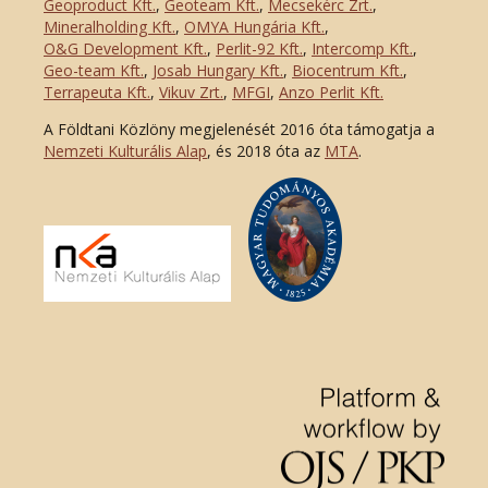
Geoproduct Kft.
,
Geoteam Kft.
,
Mecsekérc Zrt.
,
Mineralholding Kft.
,
OMYA Hungária Kft.
,
O&G Development Kft
.
,
Perlit-92 Kft.
,
Intercomp Kft.
,
Geo-team Kft.
,
Josab Hungary Kft.
,
Biocentrum Kft.
,
Terrapeuta Kft.
,
Vikuv Zrt.
,
MFGI
,
Anzo Perlit Kft.
A Földtani Közlöny megjelenését 2016 óta támogatja a
Nemzeti Kulturális Alap
, és 2018 óta az
MTA
.