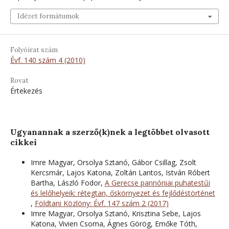
Idézet formátumok
Folyóirat szám
Évf. 140 szám 4 (2010)
Rovat
Értekezés
Ugyanannak a szerző(k)nek a legtöbbet olvasott
cikkei
Imre Magyar, Orsolya Sztanó, Gábor Csillag, Zsolt
Kercsmár, Lajos Katona, Zoltán Lantos, István Róbert
Bartha, László Fodor,
A Gerecse pannóniai puhatestűi
és lelőhelyeik: rétegtan, őskörnyezet és fejlődéstörténet
,
Földtani Közlöny: Évf. 147 szám 2 (2017)
Imre Magyar, Orsolya Sztanó, Krisztina Sebe, Lajos
Katona, Vivien Csoma, Ágnes Görög, Emőke Tóth,