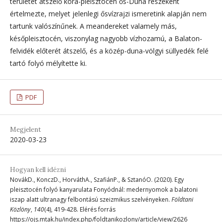
területet átszelő kora-pleisztocén ős-Duna részeként
értelmezte, melyet jelenlegi ősvízrajzi ismeretink alapján nem
tartunk valószínűnek. A meandereket valamely más,
későpleisztocén, viszonylag nagyobb vízhozamú, a Balaton-
felvidék előterét átszelő, és a közép-duna-völgyi süllyedék felé
tartó folyó mélyítette ki.
PDF
Megjelent
2020-03-23
Hogyan kell idézni
NovákD., KonczD., HorváthA., SzafiánP., & SztanóO. (2020). Egy
pleisztocén folyó kanyarulata Fonyódnál: medernyomok a balatoni
iszap alatt ultranagy felbontású szeizmikus szelvényeken.
Földtani
Közlöny
,
140
(4), 419-428. Elérés forrás
https://ojs.mtak.hu/index.php/foldtanikozlony/article/view/2626