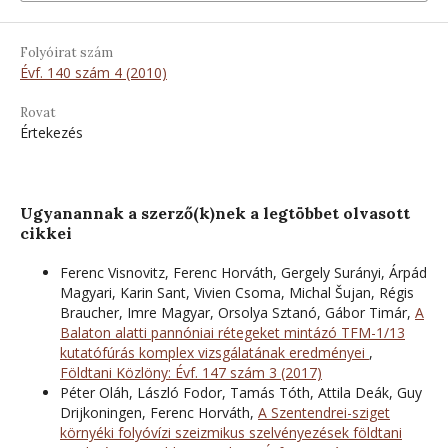
Folyóirat szám
Évf. 140 szám 4 (2010)
Rovat
Értekezés
Ugyanannak a szerző(k)nek a legtöbbet olvasott
cikkei
Ferenc Visnovitz, Ferenc Horváth, Gergely Surányi, Árpád
Magyari, Karin Sant, Vivien Csoma, Michal Šujan, Régis
Braucher, Imre Magyar, Orsolya Sztanó, Gábor Timár,
A
Balaton alatti pannóniai rétegeket mintázó TFM-1/13
kutatófúrás komplex vizsgálatának eredményei
,
Földtani Közlöny: Évf. 147 szám 3 (2017)
Péter Oláh, László Fodor, Tamás Tóth, Attila Deák, Guy
Drijkoningen, Ferenc Horváth,
A Szentendrei-sziget
környéki folyóvízi szeizmikus szelvényezések földtani