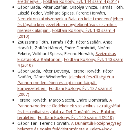
eredményei
,
Földtani Közlöny: Évf. 144 szám 4 (2014)
Gábor Bada, Péter Szafián, Orsolya Vincze, Tamás Tóth,
László Fodor, Volkhard Spiess, Ferenc Horváth,
Neotektonikai viszonyok a Balaton keleti medencéjében
és tágabb környezetében nagyfelbontású szeizmikus
mérések alapján
,
Földtani Közlöny: Évf. 140 szám 4
(2010)
Zsuzsanna Tóth, Tamás Tóth, Péter Szafián, Anita
Horváth, Zoltán Hámori, Endre Dombrádi, Noémi
Fekete, Volkhard Spiess, Ferenc Horváth,
Szeizmikus
kutatások a Balatonon
,
Földtani Közlöny: Évf. 140 szám
4 (2010)
Gábor Bada, Péter Dövényi, Ferenc Horváth, Péter
Szafián, Gábor Windhoffer,
Jelenkori feszültségtér a
Pannon-medencében és alpi-dinári-kárpáti
környezetében
,
Földtani Közlöny: Évf. 137 szám 3
(2007)
Ferenc Horváth, Marco Sacchi, Endre Dombrádi,
A
Pannon-medence üledékeinek szeizmikus sztratigráfiai
és tektonikai vizsgálata a Dél-Dunántúl és a Balaton
területén
,
Földtani Közlöny: Évf. 140 szám 4 (2010)
Gábor Tari, Ferenc Horváth,
A Dunántúli-középhegység
helyzete és eoalpi fejlődéstörténete a Keleti-Alpok