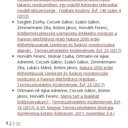
takarós rendszerében: egy másfél évtizedes tektonikai
modell időszerűsége
,
Földtani Közlöny: Évf. 140 szám 4
(2010)
Szegleti Zsófia, Csicsek Gábor, Szabó Gábor,
Zimmermann Zita, Bölöni János, Horváth Ferenc,
Erdőtermészetesség szempontú értékelési módszer a
Pannon életföldrajzi régió Natura 2000 erdei
élőhelytípusainak szerkezet és funkció monitorozása
alapján
,
Természetvédelmi Közlemények: Évf. 23 (2017)
Horváth Ferenc, Molnár Csaba, Ortmann-né Ajkai
Adrienne, Csicsek Gábor, Szabó Gábor, Zimmermann
Zita, Lukács Márió, Bölöni János,
Natura 2000 erdei
élőhelytípusok szerkezet és funkció monitorozási
módszere a Pannon életföldrajzi régióban
,
Természetvédelmi Közlemények: Évf. 23 (2017)
Ortmann-né Ajkai Adrienne, Csicsek Gábor, Bölöni
János, Horváth Ferenc,
Merre tart a Bükkhát
Erdőrezervátum?
,
Természetvédelmi Közlemények: Évf.
18 (2012): A VII. Magyar Természetvédelmi Biológiai
Konferencia kötete (Debrecen, 2011. november 3-6.)
1
2
>
>>