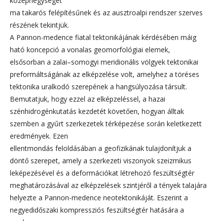
középhegységet
ma takarós felépítésűnek és az ausztroalpi rendszer szerves
részének tekintjük.
A Pannon-medence fiatal tektonikájának kérdésében máig
ható koncepció a vonalas geomorfológiai elemek,
elsősorban a zalai–somogyi meridionális völgyek tektonikai
preformáltságának az elképzelése volt, amelyhez a töréses
tektonika uralkodó szerepének a hangsúlyozása társult.
Bemutatjuk, hogy ezzel az elképzeléssel, a hazai
szénhidrogénkutatás kezdetét követően, hogyan álltak
szemben a gyűrt szerkezetek térképezése során keletkezett
eredmények. Ezen
ellentmondás feloldásában a geofizikának tulajdonítjuk a
döntő szerepet, amely a szerkezeti viszonyok szeizmikus
leképezésével és a deformációkat létrehozó feszültségtér
meghatározásával az elképzelések szintjéről a tények talajára
helyezte a Pannon-medence neotektonikáját. Eszerint a
negyedidőszaki kompressziós feszültségtér hatására a