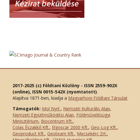
2017-2025 (c) Földtani Közlöny - ISSN 2559-902X
(online), ISSN 0015-542X (nyomtatott)
.
Alapítva 1871-ben, kiadja a
Magyarhoni Földtani Társulat
Támogatók:
Mol Nyrt.
,
Nemzeti Kulturális Alap
,
Nemzeti Együttműködési Alap
,
Földművelésügyi
Minisztérium
,
Biocentrum Kft.
,
Colas Északkő Kft
.
,
Elgoscar 2000 Kft
.
,
Geo-Log Kft.
,
Geoproduct Kft.
,
Geoteam Kft.
,
Mecsekérc Zrt.
,
Mineralholding Kft.
,
OMYA Hungária Kft.
,