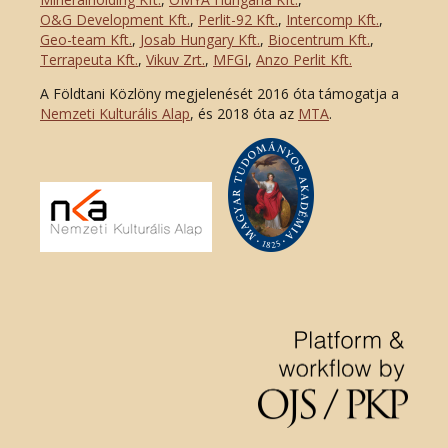
O&G Development Kft
.
,
Perlit-92 Kft.
,
Intercomp Kft.
,
Geo-team Kft.
,
Josab Hungary Kft.
,
Biocentrum Kft.
,
Terrapeuta Kft.
,
Vikuv Zrt.
,
MFGI
,
Anzo Perlit Kft.
A Földtani Közlöny megjelenését 2016 óta támogatja a
Nemzeti Kulturális Alap
, és 2018 óta az
MTA
.