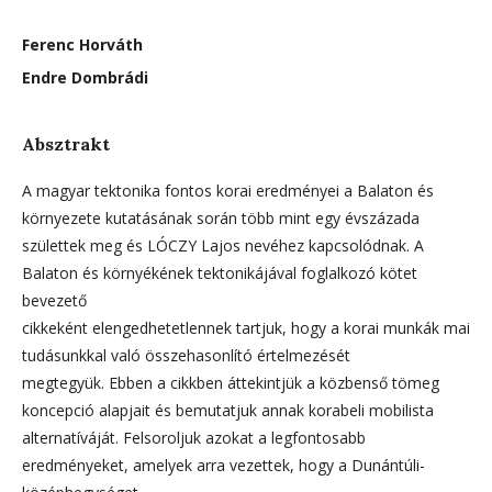
Ferenc Horváth
Endre Dombrádi
Absztrakt
A magyar tektonika fontos korai eredményei a Balaton és
környezete kutatásának során több mint egy évszázada
születtek meg és LÓCZY Lajos nevéhez kapcsolódnak. A
Balaton és környékének tektonikájával foglalkozó kötet
bevezető
cikkeként elengedhetetlennek tartjuk, hogy a korai munkák mai
tudásunkkal való összehasonlító értelmezését
megtegyük. Ebben a cikkben áttekintjük a közbenső tömeg
koncepció alapjait és bemutatjuk annak korabeli mobilista
alternatíváját. Felsoroljuk azokat a legfontosabb
eredményeket, amelyek arra vezettek, hogy a Dunántúli-