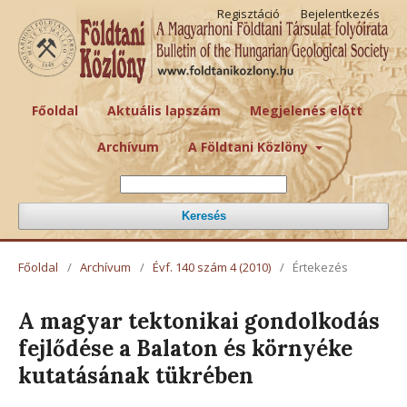
Regisztáció
Bejelentkezés
Főoldal
Aktuális lapszám
Megjelenés előtt
Archívum
A Földtani Közlöny
Keresés
Főoldal
/
Archívum
/
Évf. 140 szám 4 (2010)
/
Értekezés
A magyar tektonikai gondolkodás
fejlődése a Balaton és környéke
kutatásának tükrében