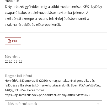
medence
DNy-i részét gyűrődés, míg a többi medencerészt KÉK–NyDNy
csapású balos oldalelmozdulásos tektonika jellemzi. A
szél döntő szerepe a recens felszínfejlődésben ismét a
szakmai érdeklődés előterébe került.
PDF
Megjelent
2020-03-23
Hogyan kell idézni
HorváthF., & DombrádiE. (2020). A magyar tektonikai gondolkodás
fejlődése a Balaton és környéke kutatásának tükrében.
Földtani Közlöny
,
140
(4), 335-354. Elérés forrás
https://ojs.mtak.hu/index.php/foldtanikozlony/article/view/2622
Idézet formátumok