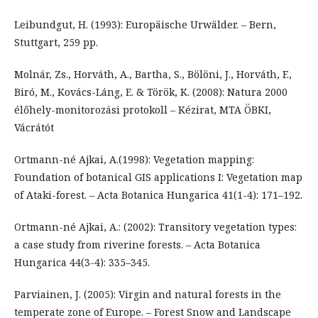
Leibundgut, H. (1993): Europäische Urwälder. – Bern,
Stuttgart, 259 pp.
Molnár, Zs., Horváth, A., Bartha, S., Bölöni, J., Horváth, F.,
Biró, M., Kovács-Láng, E. & Török, K. (2008): Natura 2000
élőhely-monitorozási protokoll – Kézirat, MTA ÖBKI,
Vácrátót
Ortmann-né Ajkai, A.(1998): Vegetation mapping:
Foundation of botanical GIS applications I: Vegetation map
of Ataki-forest. – Acta Botanica Hungarica 41(1-4): 171–192.
Ortmann-né Ajkai, A.: (2002): Transitory vegetation types:
a case study from riverine forests. – Acta Botanica
Hungarica 44(3-4): 335–345.
Parviainen, J. (2005): Virgin and natural forests in the
temperate zone of Europe. – Forest Snow and Landscape