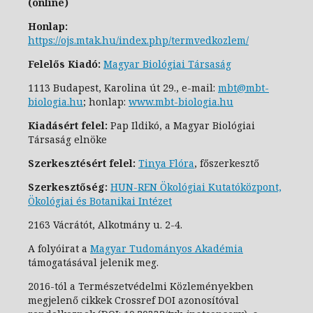
(online)
Honlap:
https://ojs.mtak.hu/index.php/termvedkozlem/
Felelős Kiadó:
Magyar Biológiai Társaság
1113 Budapest, Karolina út 29., e-
mail:
mbt@mbt-
biologia.hu
;
honlap:
www.mbt-biologia.hu
Kiadásért felel:
Pap Ildikó, a Magyar Biológiai
Társaság elnöke
Szerkesztésért felel:
Tinya Flóra
, főszerkesztő
Szerkesztőség:
HUN-REN Ökológiai Kutatóközpont,
Ökológiai és Botanikai Intézet
2163 Vácrátót, Alkotmány u. 2-4.
A folyóirat a
Magyar Tudományos Akadémia
támogatásával jelenik meg.
2016-tól a Természetvédelmi Közleményekben
megjelenő cikkek Crossref DOI azonosítóval