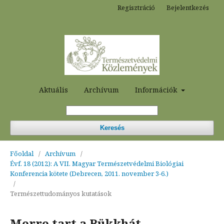
Regisztráció
Bejelentkezés
Aktuális
Archívum
Információk
Keresés
Főoldal
/
Archívum
/
Évf. 18 (2012): A VII. Magyar Természetvédelmi Biológiai
Konferencia kötete (Debrecen, 2011. november 3-6.)
/
Természettudományos kutatások
Merre tart a Bükkhát