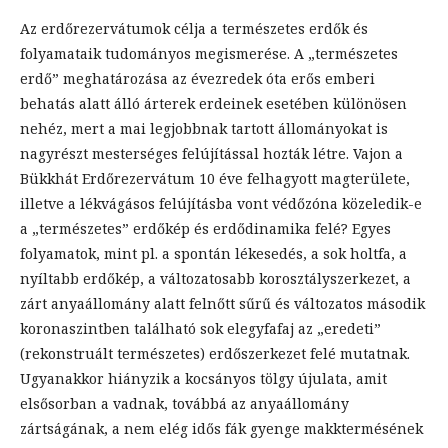
Az erdőrezervátumok célja a természetes erdők és
folyamataik tudományos megismerése. A „természetes
erdő” meghatározása az évezredek óta erős emberi
behatás alatt álló árterek erdeinek esetében különösen
nehéz, mert a mai legjobbnak tartott állományokat is
nagyrészt mesterséges felújítással hozták létre. Vajon a
Bükkhát Erdőrezervátum 10 éve felhagyott magterülete,
illetve a lékvágásos felújításba vont védőzóna közeledik-e
a „természetes” erdőkép és erdődinamika felé? Egyes
folyamatok, mint pl. a spontán lékesedés, a sok holtfa, a
nyíltabb erdőkép, a változatosabb korosztályszerkezet, a
zárt anyaállomány alatt felnőtt sűrű és változatos második
koronaszintben található sok elegyfafaj az „eredeti”
(rekonstruált természetes) erdőszerkezet felé mutatnak.
Ugyanakkor hiányzik a kocsányos tölgy újulata, amit
elsősorban a vadnak, továbbá az anyaállomány
zártságának, a nem elég idős fák gyenge makktermésének