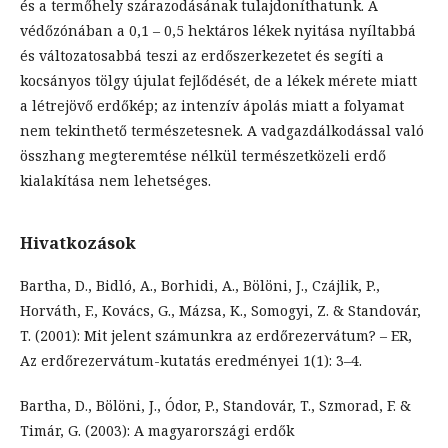
és a termőhely szárazodásának tulajdoníthatunk. A
védőzónában a 0,1 – 0,5 hektáros lékek nyitása nyíltabbá
és változatosabbá teszi az erdőszerkezetet és segíti a
kocsányos tölgy újulat fejlődését, de a lékek mérete miatt
a létrejövő erdőkép; az intenzív ápolás miatt a folyamat
nem tekinthető természetesnek. A vadgazdálkodással való
összhang megteremtése nélkül természetközeli erdő
kialakítása nem lehetséges.
Hivatkozások
Bartha, D., Bidló, A., Borhidi, A., Bölöni, J., Czájlik, P.,
Horváth, F., Kovács, G., Mázsa, K., Somogyi, Z. & Standovár,
T. (2001): Mit jelent számunkra az erdőrezervátum? – ER,
Az erdőrezervátum-kutatás eredményei 1(1): 3–4.
Bartha, D., Bölöni, J., Ódor, P., Standovár, T., Szmorad, F. &
Timár, G. (2003): A magyarországi erdők