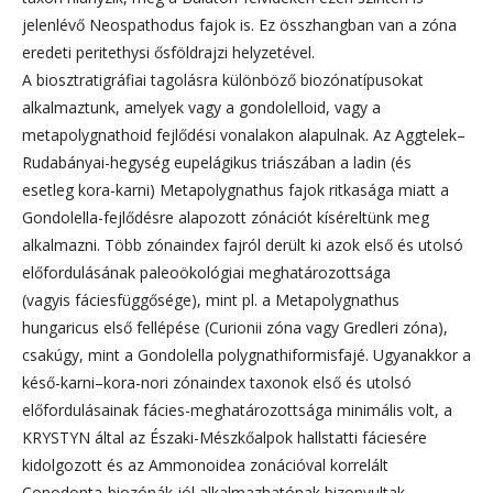
jelenlévő Neospathodus fajok is. Ez összhangban van a zóna
eredeti peritethysi ősföldrajzi helyzetével.
A biosztratigráfiai tagolásra különböző biozónatípusokat
alkalmaztunk, amelyek vagy a gondolelloid, vagy a
metapolygnathoid fejlődési vonalakon alapulnak. Az Aggtelek–
Rudabányai-hegység eupelágikus triászában a ladin (és
esetleg kora-karni) Metapolygnathus fajok ritkasága miatt a
Gondolella-fejlődésre alapozott zónációt kíséreltünk meg
alkalmazni. Több zónaindex fajról derült ki azok első és utolsó
előfordulásának paleoökológiai meghatározottsága
(vagyis fáciesfüggősége), mint pl. a Metapolygnathus
hungaricus első fellépése (Curionii zóna vagy Gredleri zóna),
csakúgy, mint a Gondolella polygnathiformisfajé. Ugyanakkor a
késő-karni–kora-nori zónaindex taxonok első és utolsó
előfordulásainak fácies-meghatározottsága minimális volt, a
KRYSTYN által az Északi-Mészkőalpok hallstatti fáciesére
kidolgozott és az Ammonoidea zonációval korrelált
Conodonta-biozónák jól alkalmazhatónak bizonyultak