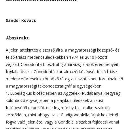
Sándor Kovács
Absztrakt
A jelen áttekintés a szerző által a magyarországi középső- és
felső-triász medenceüledékekben 1974 és 2010 között
végzett Conodonta-biosztratigráfiai vizsgálatok eredményeit
foglalja össze. Conodontát tartalmazó középső–felső-triász
medencefáciesek különböző rétegtani szintekben fordulnak elő
a magyarországi tektonosztratigráfiai egységekben:
1. Eupelágikus biofáciesben az Aggtelek–Rudabányai-hegység
különböző egységeiben a pelágikus üledékek anisusi
fellépésétől (a pelsói, esetleg már bythiniai alkorszaktól)
kezdődően, mint ahogy azt a Gladigondolella fajok kezdettől
fogva való jelenléte, vagy a Gondolella szaboi fejlődési vonal