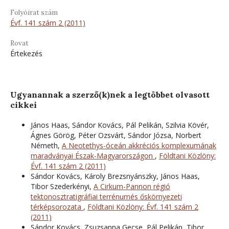
Folyóirat szám
Évf. 141 szám 2 (2011)
Rovat
Értekezés
Ugyanannak a szerző(k)nek a legtöbbet olvasott
cikkei
János Haas, Sándor Kovács, Pál Pelikán, Szilvia Kövér,
Ágnes Görög, Péter Ozsvárt, Sándor Józsa, Norbert
Németh,
A Neotethys-óceán akkréciós komplexumának
maradványai Észak-Magyarországon
,
Földtani Közlöny:
Évf. 141 szám 2 (2011)
Sándor Kovács, Károly Brezsnyánszky, János Haas,
Tibor Szederkényi,
A Cirkum-Pannon régió
tektonosztratigráfiai terrénumés őskörnyezeti
térképsorozata
,
Földtani Közlöny: Évf. 141 szám 2
(2011)
Sándor Kovács, Zsuzsanna Gecse, Pál Pelikán, Tibor