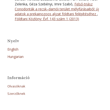
Zelenka, Géza Szebényi, Imre Szabó,
Felső-triász
Conodonták a recsk–darnói terület mélyfúrásaiból: új
adatok a prekainozoos aljzat földtani felépítéséhez
,
Földtani Közlöny: Évf. 143 szám 1 (2013)
Nyelv
English
Hungarian
Információ
Olvasóknak
Szerzőknek