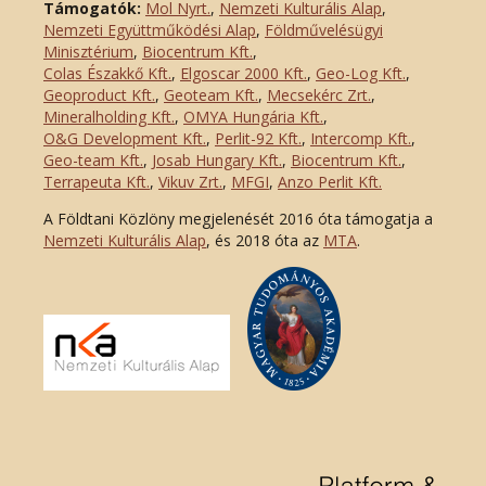
Támogatók:
Mol Nyrt.
,
Nemzeti Kulturális Alap
,
Nemzeti Együttműködési Alap
,
Földművelésügyi
Minisztérium
,
Biocentrum Kft.
,
Colas Északkő Kft
.
,
Elgoscar 2000 Kft
.
,
Geo-Log Kft.
,
Geoproduct Kft.
,
Geoteam Kft.
,
Mecsekérc Zrt.
,
Mineralholding Kft.
,
OMYA Hungária Kft.
,
O&G Development Kft
.
,
Perlit-92 Kft.
,
Intercomp Kft.
,
Geo-team Kft.
,
Josab Hungary Kft.
,
Biocentrum Kft.
,
Terrapeuta Kft.
,
Vikuv Zrt.
,
MFGI
,
Anzo Perlit Kft.
A Földtani Közlöny megjelenését 2016 óta támogatja a
Nemzeti Kulturális Alap
, és 2018 óta az
MTA
.