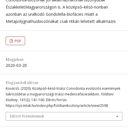
ÉszakkeletMagyarországon is. A középső–késő-noriban
azonban az uralkodó Gondolella-biofácies miatt a
Metapolygnathusbiozónákat csak ritkán lehetett alkalmazni.
PDF
Megjelent
2020-03-20
Hogyan kell idézni
KovácsS. (2020). Középső–késő-triász Conodonta evolúciós események
tükröződése a magyarországi triász medencefáciesekben.
Földtani
Közlöny
,
141
(2), 141-166. Elérés forrás
https://ojs.mtak.hu/index.php/foldtanikozlony/article/view/2598
Idézet formátumok