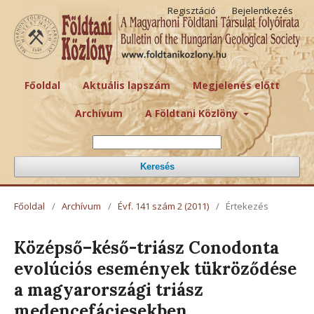
Regisztáció
Bejelentkezés
Főoldal
Aktuális lapszám
Megjelenés előtt
Archívum
A Földtani Közlöny
Keresés
Főoldal
/
Archívum
/
Évf. 141 szám 2 (2011)
/
Értekezés
Középső–késő-triász Conodonta
evolúciós események tükröződése
a magyarországi triász
medencefáciesekben