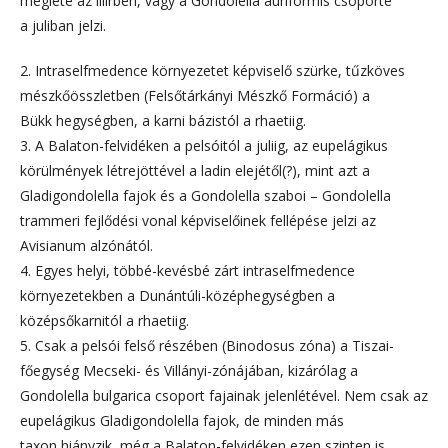
megléte az illírben, vagy a Gondolella auriformis csoporté
a juliban jelzi.
2. Intraselfmedence környezetet képviselő szürke, tűzköves
mészkőösszletben (Felsőtárkányi Mészkő Formáció) a
Bükk hegységben, a karni bázistól a rhaetiig.
3. A Balaton-felvidéken a pelsóitól a juliig, az eupelágikus
körülmények létrejöttével a ladin elejétől(?), mint azt a
Gladigondolella fajok és a Gondolella szaboi – Gondolella
trammeri fejlődési vonal képviselőinek fellépése jelzi az
Avisianum alzónától.
4. Egyes helyi, többé-kevésbé zárt intraselfmedence
környezetekben a Dunántúli-középhegységben a
középsőkarnitól a rhaetiig.
5. Csak a pelsói felső részében (Binodosus zóna) a Tiszai-
főegység Mecseki- és Villányi-zónájában, kizárólag a
Gondolella bulgarica csoport fajainak jelenlétével. Nem csak az
eupelágikus Gladigondolella fajok, de minden más
taxon hiányzik, még a Balaton-felvidéken ezen szinten is