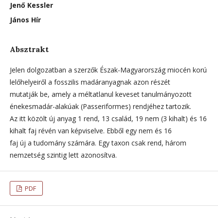
Jenő Kessler
János Hír
Absztrakt
Jelen dolgozatban a szerzők Észak-Magyarország miocén korú
lelőhelyeiről a fosszilis madáranyagnak azon részét
mutatják be, amely a méltatlanul keveset tanulmányozott
énekesmadár-alakúak (Passeriformes) rendjéhez tartozik.
Az itt közölt új anyag 1 rend, 13 család, 19 nem (3 kihalt) és 16
kihalt faj révén van képviselve. Ebből egy nem és 16
faj új a tudomány számára. Egy taxon csak rend, három
nemzetség szintig lett azonosítva.
PDF