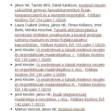
János Hír, Tamás Bíró, Dávid Karátson,
Középső miocén
szárazföldi gerinces faunadokumentáció Észak-
Magyarországról és a Visegrádi-hegységből
,
Földtani
Közlöny: Évf. 154 szám 1 (2024)
Laura Csákiné Dobos, János Hír, Tímea Kollarics, Imre
Berki, Mónika Hoschek,
Tanulók attitűdvizsgálata a
természeti értékekre vonatkozóan a kozárdi geológiai
szelvény múzeumi és terepi foglalkozásaihoz
kapcsolódóan
,
Földtani Közlöny: Évf. 155 szám 1 (2025)
Jenő Kessler,
Új eredmények a Kárpát-medence neogén
és negyedidőszaki madárvilágához, I.
,
Földtani Közlöny:
Évf. 139 szám 1 (2009)
Jenő Kessler,
Új eredmények a Kárpát-medence neogén
és negyedidőszaki madárvilágához II. rész
,
Földtani
Közlöny: Évf. 139 szám 3 (2009)
Jenő Kessler,
Új eredmények a Kárpát-medence neogén
és negyedidőszaki madárvilágához III.
,
Földtani Közlöny:
Évf. 140 szám 1 (2010)
Jenő Kessler, János Hír,
Észak-Magyarország
madárvilága a miocénben. I. rész
,
Földtani Közlöny: Évf.
142 szám 1 (2012)
Márton Venczel, János Hír,
Középső-miocén