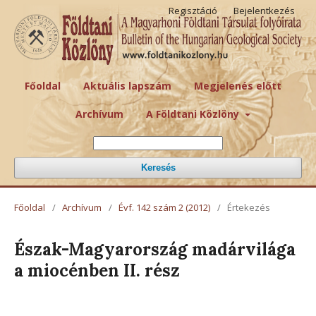
Regisztáció
Bejelentkezés
Főoldal
Aktuális lapszám
Megjelenés előtt
Archívum
A Földtani Közlöny
Keresés
Főoldal
/
Archívum
/
Évf. 142 szám 2 (2012)
/
Értekezés
Észak-Magyarország madárvilága
a miocénben II. rész