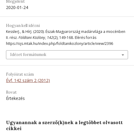
Megjelent
2020-01-24
Hogyan kell idézni
KesslerJ., & HírJ. (2020). Észak-Magyarország madárvilága a miocénben
II. rész.
Földtani Közlöny
,
142
(2), 149-168. Elérés forrás
https://ojs.mtak.hu/index.php/foldtanikozlony/article/view/2396
Idézet formátumok
Folyóirat szám
Évf. 142 szám 2 (2012)
Rovat
Értekezés
Ugyanannak a szerző(k)nek a legtöbbet olvasott
cikkei