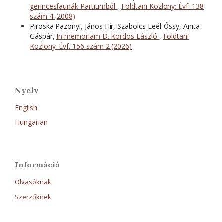
gerincesfaunák Partiumból
,
Földtani Közlöny: Évf. 138
szám 4 (2008)
Piroska Pazonyi, János Hír, Szabolcs Leél-Őssy, Anita
Gáspár,
In memoriam D. Kordos László
,
Földtani
Közlöny: Évf. 156 szám 2 (2026)
Nyelv
English
Hungarian
Információ
Olvasóknak
Szerzőknek