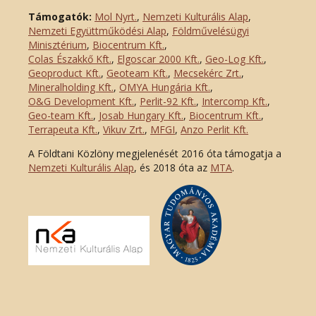
Támogatók:
Mol Nyrt.
,
Nemzeti Kulturális Alap
,
Nemzeti Együttműködési Alap
,
Földművelésügyi
Minisztérium
,
Biocentrum Kft.
,
Colas Északkő Kft
.
,
Elgoscar 2000 Kft
.
,
Geo-Log Kft.
,
Geoproduct Kft.
,
Geoteam Kft.
,
Mecsekérc Zrt.
,
Mineralholding Kft.
,
OMYA Hungária Kft.
,
O&G Development Kft
.
,
Perlit-92 Kft.
,
Intercomp Kft.
,
Geo-team Kft.
,
Josab Hungary Kft.
,
Biocentrum Kft.
,
Terrapeuta Kft.
,
Vikuv Zrt.
,
MFGI
,
Anzo Perlit Kft.
A Földtani Közlöny megjelenését 2016 óta támogatja a
Nemzeti Kulturális Alap
, és 2018 óta az
MTA
.