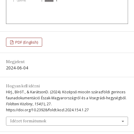
PDF (English)
Megjelent
2024-06-04
Hogyan kell idézni
HírJ., BíróT., & KarátsonD. (2024). Középső miocén szárazföldi gerinces
faunadokumentáció Észak-Magyarországról és a Visegrádi-hegységből.
Földtani Közlöny
,
154
(1), 27.
https://doi.org/10.23928/foldt.kozl.2024.154.1.27
Idézet formátumok