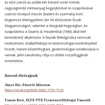
Az első szerző az utóbbi két évtized során tonnás
nagyságrendű mintaanyag begyűjtésével és iszapolásával
számos középső miocén (badeni és szarmata) korú
kisgerinces leletegyüttest tárt fel elsősorban Észak-
Magyarországon, valamint a Visegrádi-hegységben. Az
iszapoláshoz a Daams & Freudenthal (1988) által leírt
berendezést alkalmazta. A faunák feldolgozása nemcsak
rendszertani, ősállatföldrajzi és biokronológiai eredményeket
hozott, hanem kőzetrétegtani, geokronológiai vonatkozásai is
vannak. Jelen tanulmány célja ez utóbbi összefüggések
ismertetése.
Szerző életrajzok
János Hír,
Pásztói Múzeum
https://orcid.org/0000-0002-7733-7133
Tamás Bíró,
ELTE-TTK Természetföldrajzi Tanszék