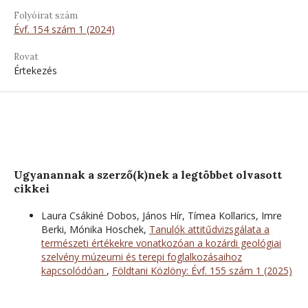
Folyóirat szám
Évf. 154 szám 1 (2024)
Rovat
Értekezés
Ugyanannak a szerző(k)nek a legtöbbet olvasott
cikkei
Laura Csákiné Dobos, János Hír, Tímea Kollarics, Imre
Berki, Mónika Hoschek,
Tanulók attitűdvizsgálata a
természeti értékekre vonatkozóan a kozárdi geológiai
szelvény múzeumi és terepi foglalkozásaihoz
kapcsolódóan
,
Földtani Közlöny: Évf. 155 szám 1 (2025)