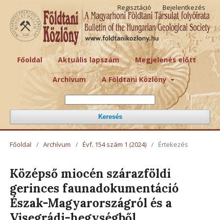
Regisztáció
Bejelentkezés
Főoldal
Aktuális lapszám
Megjelenés előtt
Archívum
A Földtani Közlöny
Keresés
Főoldal
/
Archívum
/
Évf. 154 szám 1 (2024)
/
Értekezés
Középső miocén szárazföldi
gerinces faunadokumentáció
Észak-Magyarországról és a
Visegrádi-hegységből