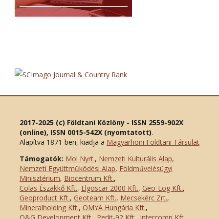
2017-2025 (c) Földtani Közlöny - ISSN 2559-902X
(online), ISSN 0015-542X (nyomtatott)
.
Alapítva 1871-ben, kiadja a
Magyarhoni Földtani Társulat
Támogatók:
Mol Nyrt.
,
Nemzeti Kulturális Alap
,
Nemzeti Együttműködési Alap
,
Földművelésügyi
Minisztérium
,
Biocentrum Kft.
,
Colas Északkő Kft
.
,
Elgoscar 2000 Kft
.
,
Geo-Log Kft.
,
Geoproduct Kft.
,
Geoteam Kft.
,
Mecsekérc Zrt.
,
Mineralholding Kft.
,
OMYA Hungária Kft.
,
O&G Development Kft
.
,
Perlit-92 Kft.
,
Intercomp Kft.
,