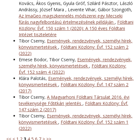
Kovács, Ákos Gyenis, Gyula Gróf, Szilárd Pásztor, László
Andrássy, József Mara , Levente Vihar, Gábor Szongoth,
Az ImaGeo magszkennelés módszerei egy Mecseki
fúrás nagyfelbontású értelmezésének példáján
,
Földtani
Közlöny: Évf. 150 szám 1 (2020): A 150 éves Földtani
Intézet tiszteletére
Tibor Cserny,
Események, rendezvények, személyi hírek,
könyvismertetések
,
Földtani Közlöny: Évf. 152 szám 2
(2022)
Emese Bodor, Tibor Cserny,
Események, rendezvények,
személyi hírek, könyvismertetések
,
Földtani Közlöny:
Évf. 152 szám 4 (2022)
Klára Palotás,
Események, rendezvények, személyi hírek,
könyvismertetések
,
Földtani Közlöny: Évf. 147 szám 2
(2017)
Tibor Cserny,
A Magyarhoni Földtani Társulat 2016. évi
tevékenysége Főtitkári jelentés
,
Földtani Közlöny: Évf.
147 szám 2 (2017)
Tibor Cserny,
Események, rendezvények, személyi hírek,
könyvismertetések
,
Földtani Közlöny: Évf. 152 szám 1
(2022)
<<
<
1
2
3
4
5
6
7
>
>>