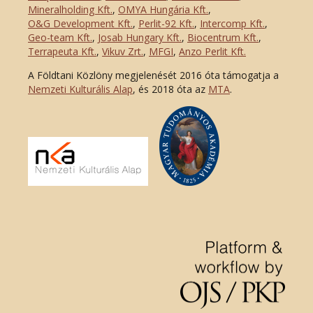
Mineralholding Kft.
,
OMYA Hungária Kft.
,
O&G Development Kft
.
,
Perlit-92 Kft.
,
Intercomp Kft.
,
Geo-team Kft.
,
Josab Hungary Kft.
,
Biocentrum Kft.
,
Terrapeuta Kft.
,
Vikuv Zrt.
,
MFGI
,
Anzo Perlit Kft.
A Földtani Közlöny megjelenését 2016 óta támogatja a
Nemzeti Kulturális Alap
, és 2018 óta az
MTA
.