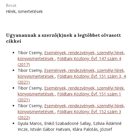
Rovat
Hírek, ismertetések
Ugyanannak a szerző(k)nek a legtöbbet olvasott
cikkei
Tibor Cserny,
Események, rendezvények, személyi hírek,
könyvismertetések
,
Földtani Közlöny: Évf. 147 szám 4
(2017)
Tibor Cserny,
Események, rendezvények, személyi hírek,
könyvismertetések
,
Földtani Közlöny: Évf. 151 szám 3, 4
(2021)
Tibor Cserny,
Események, rendezvények, személyi hírek,
könyvismertetések
,
Földtani Közlöny: Évf. 151 szám 1
(2021)
Tibor Cserny,
Események, rendezvények, személyi hírek,
könyvismertetések
,
Földtani Közlöny: Évf. 152 szám 3
(2022)
Gyula Maros, Enikő Szabadosné Sallay, Szilvia Ádámné
Incze, István Gábor Hatvani, Klára Palotás, József