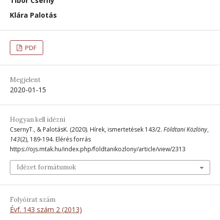
Tibor Cserny
Klára Palotás
PDF
Megjelent
2020-01-15
Hogyan kell idézni
CsernyT., & PalotásK. (2020). Hírek, ismertetések 143/2.
Földtani Közlöny
,
143
(2), 189-194. Elérés forrás
https://ojs.mtak.hu/index.php/foldtanikozlony/article/view/2313
Idézet formátumok
Folyóirat szám
Évf. 143 szám 2 (2013)