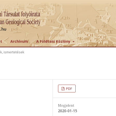
tt
Archívum
A Földtani Közlöny
ek, ismertetések
PDF
Megjelent
2020-01-15