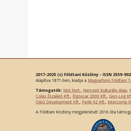
2017-2025 (c) Földtani Közlöny - ISSN 2559-90
Alapítva 1871-ben, kiadja a
Magyarhoni Földtani T
Támogatók:
Mol Nyrt.
,
Nemzeti Kulturális Alap
,
Colas Északkő Kft
.
,
Elgoscar 2000 Kft
.
,
Geo-Log Kf
O&G Development Kft
.
,
Perlit-92 Kft.
,
Intercomp Kf
A Földtani Közlöny megjelenését 2016 óta támog