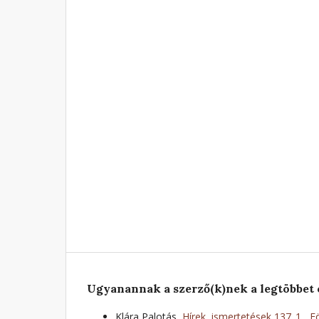
Ugyanannak a szerző(k)nek a legtöbbet 
Klára Palotás,
Hírek, ismertetések 137_1
,
F