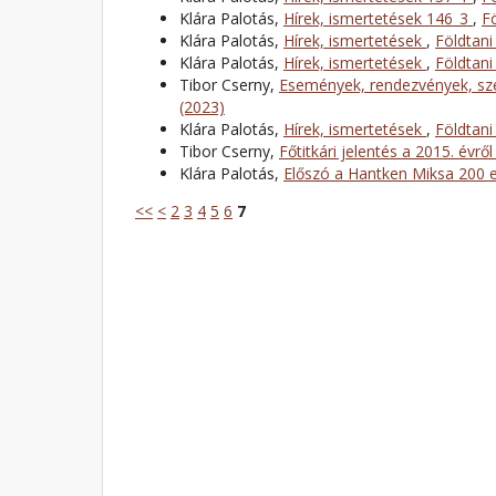
Klára Palotás,
Hírek, ismertetések 146_3
,
F
Klára Palotás,
Hírek, ismertetések
,
Földtani
Klára Palotás,
Hírek, ismertetések
,
Földtani
Tibor Cserny,
Események, rendezvények, sze
(2023)
Klára Palotás,
Hírek, ismertetések
,
Földtani
Tibor Cserny,
Főtitkári jelentés a 2015. évrő
Klára Palotás,
Előszó a Hantken Miksa 200 
<<
<
2
3
4
5
6
7