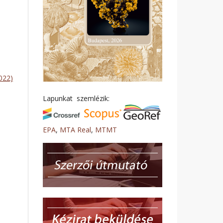
022)
Lapunkat szemlézik:
EPA
,
MTA Real
,
MTMT