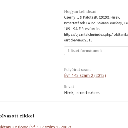
Hogyan kell idézni
CsernyT., & PalotásK. (2020). Hírek,
ismertetések 143/2.
Földtani Közlöny
,
14
189-194. Elérés forrás
https://ojs.mtak.hu/index.php/foldtanik
/article/view/2313
Idézet formátumok
Folyóirat szám
Évf. 143 szám 2 (2013)
Rovat
Hírek, ismertetések
olvasott cikkei
öldtani Közlöny: Évf. 137 szám 1 (2007)