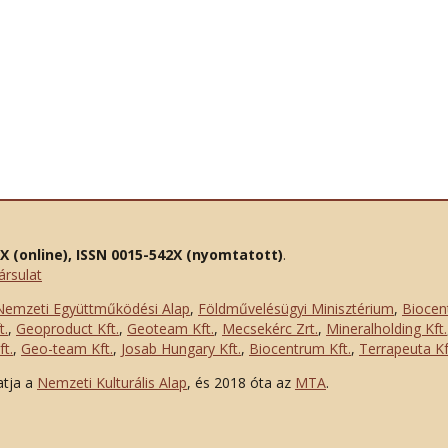
2X (online), ISSN 0015-542X (nyomtatott)
.
ársulat
Nemzeti Együttműködési Alap
,
Földművelésügyi Minisztérium
,
Biocen
t.
,
Geoproduct Kft.
,
Geoteam Kft.
,
Mecsekérc Zrt.
,
Mineralholding Kft.
t.
,
Geo-team Kft.
,
Josab Hungary Kft.
,
Biocentrum Kft.
,
Terrapeuta Kf
atja a
Nemzeti Kulturális Alap
, és 2018 óta az
MTA
.