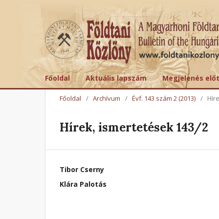
Főoldal
Aktuális lapszám
Megjelenés elő
Főoldal
/
Archívum
/
Évf. 143 szám 2 (2013)
/
Hír
Hírek, ismertetések 143/2
Tibor Cserny
Klára Palotás