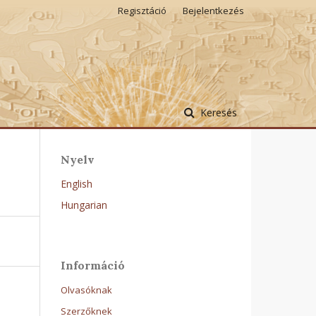
Regisztáció
Bejelentkezés
Keresés
Nyelv
English
Hungarian
Információ
Olvasóknak
Szerzőknek