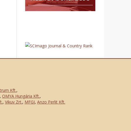
trum Kft.
,
,
OMYA Hungária Kft.
,
t.
,
Vikuv Zrt.
,
MFGI
,
Anzo Perlit Kft.