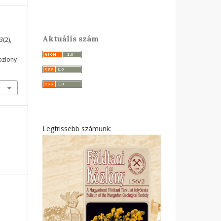
Aktuális szám
3
(2),
ozlony
Legfrissebb számunk: