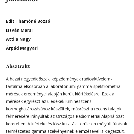
Edit Thamóné Bozsó
István Marsi
Attila Nagy
Árpád Magyari
Absztrakt
A hazai negyedidőszaki képződmények radioaktívelem-
tartalma elsősorban a laboratóriumi gamma-spektrometriai
mérések eredményei alapján került kiértékelésre. Ezek a
mérések egyrészt az üledékek lumineszcens
kormeghatározásához készültek, másrészt a recens talajok
felmérésére irányultak az Országos Radiometriai Alaphálózat
keretében. A kiértékelés lösz kutatási területen mélyült fúrások
természetes gamma szelvényeinek elemzésével is kiegészült.