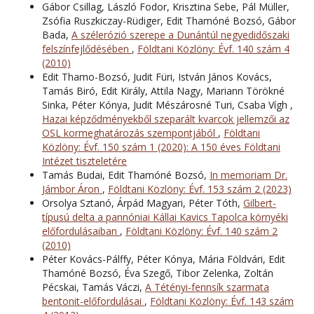
Gábor Csillag, László Fodor, Krisztina Sebe, Pál Müller,
Zsófia Ruszkiczay-Rüdiger, Edit Thamóné Bozsó, Gábor
Bada,
A szélerózió szerepe a Dunántúl negyedidőszaki
felszínfejlődésében
,
Földtani Közlöny: Évf. 140 szám 4
(2010)
Edit Thamo-Bozsó, Judit Füri, István János Kovács,
Tamás Biró, Edit Király, Attila Nagy, Mariann Törökné
Sinka, Péter Kónya, Judit Mészárosné Turi, Csaba Vígh ,
Hazai képződményekből szeparált kvarcok jellemzői az
OSL kormeghatározás szempontjából
,
Földtani
Közlöny: Évf. 150 szám 1 (2020): A 150 éves Földtani
Intézet tiszteletére
Tamás Budai, Edit Thamóné Bozsó,
In memoriam Dr.
Jámbor Áron
,
Földtani Közlöny: Évf. 153 szám 2 (2023)
Orsolya Sztanó, Árpád Magyari, Péter Tóth,
Gilbert-
típusú delta a pannóniai Kállai Kavics Tapolca környéki
előfordulásaiban
,
Földtani Közlöny: Évf. 140 szám 2
(2010)
Péter Kovács-Pálffy, Péter Kónya, Mária Földvári, Edit
Thamóné Bozsó, Éva Szegő, Tibor Zelenka, Zoltán
Pécskai, Tamás Váczi,
A Tétényi-fennsík szarmata
bentonit-előfordulásai
,
Földtani Közlöny: Évf. 143 szám