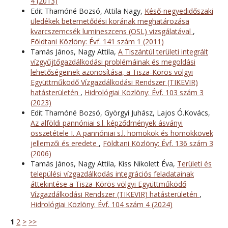
4 (2013)
Edit Thamóné Bozsó, Attila Nagy,
Késő-negyedidőszaki
üledékek betemetődési korának meghatározása
kvarcszemcsék lumineszcens (OSL) vizsgálatával
,
Földtani Közlöny: Évf. 141 szám 1 (2011)
Tamás János, Nagy Attila,
A Tiszántúl területi integrált
vízgyűjtőgazdálkodási problémáinak és megoldási
lehetőségeinek azonosítása, a Tisza-Körös völgyi
Együttműködő Vízgazdálkodási Rendszer (TIKEVIR)
hatásterületén
,
Hidrológiai Közlöny: Évf. 103 szám 3
(2023)
Edit Thamóné Bozsó, Györgyi Juhász, Lajos Ó.Kovács,
Az alföldi pannóniai s.l. képződmények ásványi
összetétele I. A pannóniai s.l. homokok és homokkövek
jellemzői és eredete
,
Földtani Közlöny: Évf. 136 szám 3
(2006)
Tamás János, Nagy Attila, Kiss Nikolett Éva,
Területi és
települési vízgazdálkodás integrációs feladatainak
áttekintése a Tisza-Körös völgyi Együttműködő
Vízgazdálkodási Rendszer (TIKEVIR) hatásterületén
,
Hidrológiai Közlöny: Évf. 104 szám 4 (2024)
1
2
>
>>