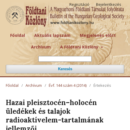
Regisztáció
Bejelentkezés
Főoldal
Aktuális lapszám
Megjelenés előtt
Archívum
A Földtani Közlöny
Keresés
Főoldal
/
Archívum
/
Évf. 144 szám 4 (2014)
/
Értekezés
Hazai pleisztocén–holocén
üledékek és talajok
radioaktívelem-tartalmának
jellemzői