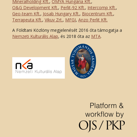
Mineralholding Kft.
,
OMYA Hungária Kft.
,
O&G Development Kft
.
,
Perlit-92 Kft.
,
Intercomp Kft.
,
Geo-team Kft.
,
Josab Hungary Kft.
,
Biocentrum Kft.
,
Terrapeuta Kft.
,
Vikuv Zrt.
,
MFGI
,
Anzo Perlit Kft.
A Földtani Közlöny megjelenését 2016 óta támogatja a
Nemzeti Kulturális Alap
, és 2018 óta az
MTA
.