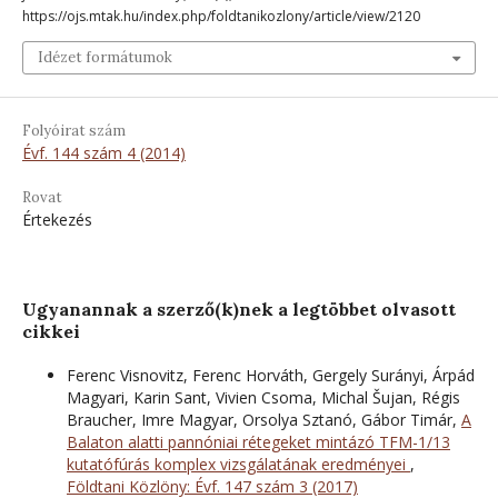
https://ojs.mtak.hu/index.php/foldtanikozlony/article/view/2120
Idézet formátumok
Folyóirat szám
Évf. 144 szám 4 (2014)
Rovat
Értekezés
Ugyanannak a szerző(k)nek a legtöbbet olvasott
cikkei
Ferenc Visnovitz, Ferenc Horváth, Gergely Surányi, Árpád
Magyari, Karin Sant, Vivien Csoma, Michal Šujan, Régis
Braucher, Imre Magyar, Orsolya Sztanó, Gábor Timár,
A
Balaton alatti pannóniai rétegeket mintázó TFM-1/13
kutatófúrás komplex vizsgálatának eredményei
,
Földtani Közlöny: Évf. 147 szám 3 (2017)