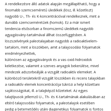
A rendelkezésre álló adatok alapján megállapítható, hogy a
finomabb szemcseméretű üledékek (lösz, ill. kőzetliszt)
nagyobb U-, Th- és K-koncentrációval rendelkeznek, mint a
durvább szemcseméretűek (homok). Ez a már ismert
tendencia elsősorban a finomszemű üledékek nagyobb
agyagásvány-tartalmával állhat összefüggésben. A
löszszelvények paleotalajaiban nagyobb a radioaktívelem-
tartalom, mint a löszökben, amit a talajosodási folyamatok
eredményezhettek,
különösen az agyagásványok és a vas-oxid-hidroxidok
keletkezése, valamint a szerves anyagok bekerülése, mivel
mindezek adszorbeálják a vizsgált radioaktív elemeket. A
különböző területekről vizsgált löszökben és recens talajokban
a radioaktív elemek koncentrációja tükrözi a helyi kőzettani
sajátosságokat, ill. a talajképző kőzeteket. Az egyes
talajtípusok jellemző U-, Th- és K-tartalmának alakulásában az
eltérő talajosodási folyamatok, a paleotalajok esetében
pedig a betemetődés utáni diagenetikus folyamatok is fontos