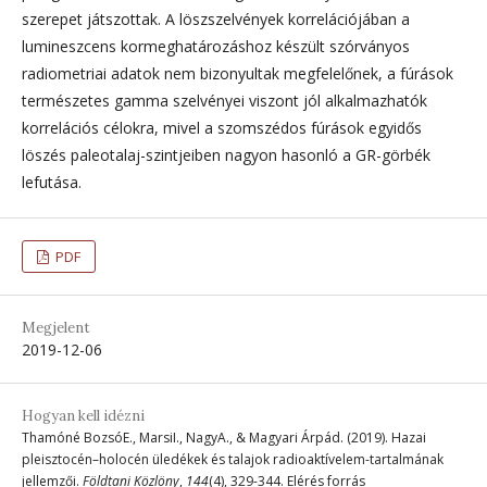
szerepet játszottak. A löszszelvények korrelációjában a
lumineszcens kormeghatározáshoz készült szórványos
radiometriai adatok nem bizonyultak megfelelőnek, a fúrások
természetes gamma szelvényei viszont jól alkalmazhatók
korrelációs célokra, mivel a szomszédos fúrások egyidős
löszés paleotalaj-szintjeiben nagyon hasonló a GR-görbék
lefutása.
PDF
Megjelent
2019-12-06
Hogyan kell idézni
Thamóné BozsóE., MarsiI., NagyA., & Magyari Árpád. (2019). Hazai
pleisztocén–holocén üledékek és talajok radioaktívelem-tartalmának
jellemzői.
Földtani Közlöny
,
144
(4), 329-344. Elérés forrás