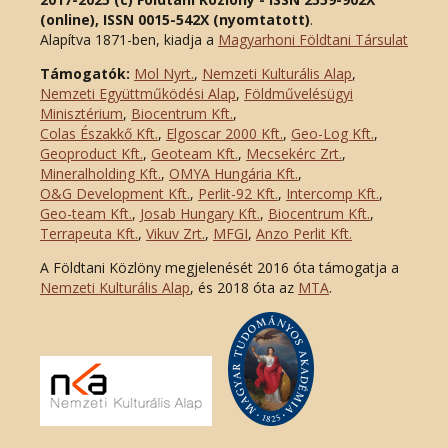
(online), ISSN 0015-542X (nyomtatott)
.
Alapítva 1871-ben, kiadja a
Magyarhoni Földtani Társulat
Támogatók:
Mol Nyrt.
,
Nemzeti Kulturális Alap
,
Nemzeti Együttműködési Alap
,
Földművelésügyi
Minisztérium
,
Biocentrum Kft.
,
Colas Északkő Kft
.
,
Elgoscar 2000 Kft
.
,
Geo-Log Kft.
,
Geoproduct Kft.
,
Geoteam Kft.
,
Mecsekérc Zrt.
,
Mineralholding Kft.
,
OMYA Hungária Kft.
,
O&G Development Kft
.
,
Perlit-92 Kft.
,
Intercomp Kft.
,
Geo-team Kft.
,
Josab Hungary Kft.
,
Biocentrum Kft.
,
Terrapeuta Kft.
,
Vikuv Zrt.
,
MFGI
,
Anzo Perlit Kft.
A Földtani Közlöny megjelenését 2016 óta támogatja a
Nemzeti Kulturális Alap
, és 2018 óta az
MTA
.