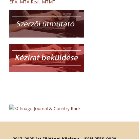
EPA
,
MTA Real
,
MTMT
2017-2025 (c) Földtani Közlöny - ISSN 2559-902X