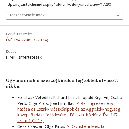
https://ojs.mtak.hu/index.php/foldtanikozlony/article/view/17290
Idézet formátumok
Folyóirat szám
Évf. 154 szám 3 (2024)
Rovat
Hírek, ismertetések
Ugyanannak a szerző(k)nek a legtöbbet olvasott
cikkei
Felicitász Velledits, Richard Lein, Leopold Krystyn, Csaba
Péró, Olga Piros, Joachim Blau,
A Reiflingi esemény
hatása az Északi-Mészkőalpok és az Aggteleki-hegység
középső-triász fejlődésére
,
Földtani Közlöny: Évf. 147
szám 1 (2017)
Géza Császár, Olga Piros,
A Dachsteini Mészkő