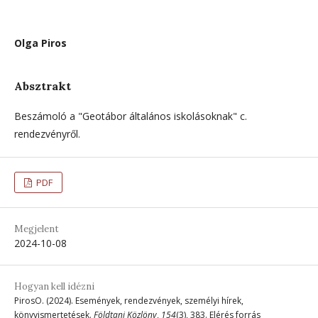
Olga Piros
Absztrakt
Beszámoló a "Geotábor általános iskolásoknak" c.
rendezvényről.
PDF
Megjelent
2024-10-08
Hogyan kell idézni
PirosO. (2024). Események, rendezvények, személyi hírek,
könyvismertetések.
Földtani Közlöny
,
154
(3), 383. Elérés forrás