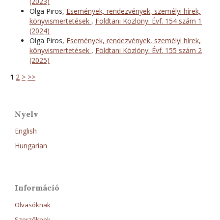
(2023)
Olga Piros,
Események, rendezvények, személyi hírek,
könyvismertetések
,
Földtani Közlöny: Évf. 154 szám 1
(2024)
Olga Piros,
Események, rendezvények, személyi hírek,
könyvismertetések
,
Földtani Közlöny: Évf. 155 szám 2
(2025)
1
2
>
>>
Nyelv
English
Hungarian
Információ
Olvasóknak
Szerzőknek