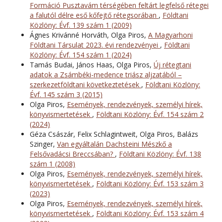
Formáció Pusztavám térségében feltárt legfelső rétegei
a falutól délre eső kőfejtő rétegsorában
,
Földtani
Közlöny: Évf. 139 szám 1 (2009)
Ágnes Krivánné Horváth, Olga Piros,
A Magyarhoni
Földtani Társulat 2023. évi rendezvényei
,
Földtani
Közlöny: Évf. 154 szám 1 (2024)
Tamás Budai, János Haas, Olga Piros,
Új rétegtani
adatok a Zsámbéki-medence triász aljzatából –
szerkezetföldtani következtetések
,
Földtani Közlöny:
Évf. 145 szám 3 (2015)
Olga Piros,
Események, rendezvények, személyi hírek,
könyvismertetések
,
Földtani Közlöny: Évf. 154 szám 2
(2024)
Géza Császár, Felix Schlagintweit, Olga Piros, Balázs
Szinger,
Van egyáltalán Dachsteini Mészkő a
Felsővadácsi Breccsában?
,
Földtani Közlöny: Évf. 138
szám 1 (2008)
Olga Piros,
Események, rendezvények, személyi hírek,
könyvismertetések
,
Földtani Közlöny: Évf. 153 szám 3
(2023)
Olga Piros,
Események, rendezvények, személyi hírek,
könyvismertetések
,
Földtani Közlöny: Évf. 153 szám 4