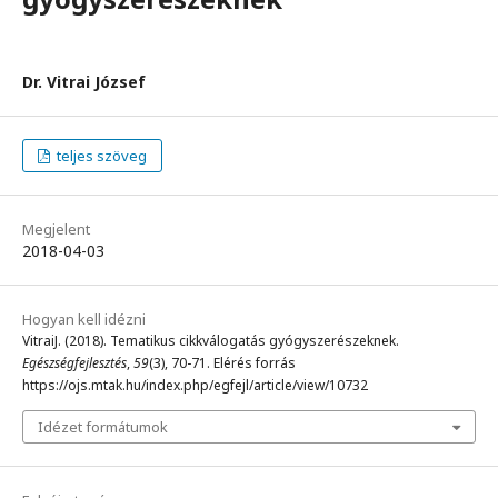
Dr. Vitrai József
teljes szöveg
Megjelent
2018-04-03
Hogyan kell idézni
VitraiJ. (2018). Tematikus cikkválogatás gyógyszerészeknek.
Egészségfejlesztés
,
59
(3), 70-71. Elérés forrás
https://ojs.mtak.hu/index.php/egfejl/article/view/10732
Idézet formátumok