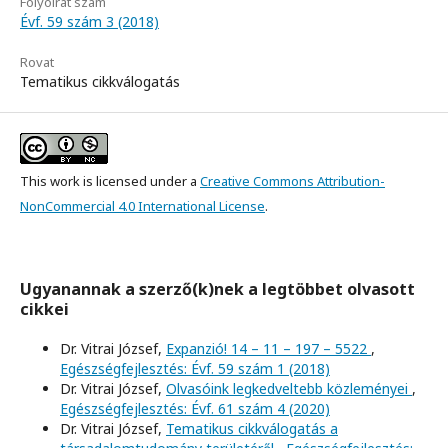
Folyóirat szám
Évf. 59 szám 3 (2018)
Rovat
Tematikus cikkválogatás
This work is licensed under a
Creative Commons Attribution-
NonCommercial 4.0 International License
.
Ugyanannak a szerző(k)nek a legtöbbet olvasott
cikkei
Dr. Vitrai József,
Expanzió! 14 – 11 – 197 – 5522
,
Egészségfejlesztés: Évf. 59 szám 1 (2018)
Dr. Vitrai József,
Olvasóink legkedveltebb közleményei
,
Egészségfejlesztés: Évf. 61 szám 4 (2020)
Dr. Vitrai József,
Tematikus cikkválogatás a