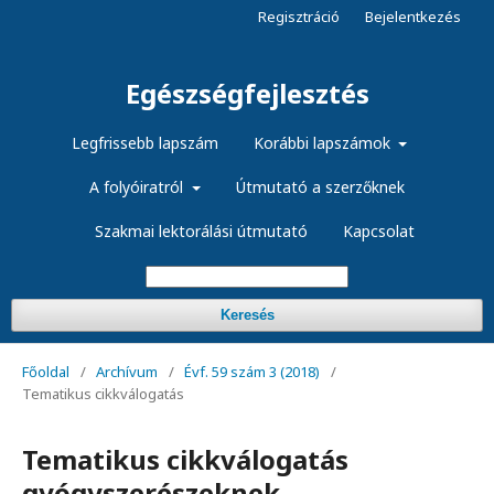
Regisztráció
Bejelentkezés
Egészségfejlesztés
Legfrissebb lapszám
Korábbi lapszámok
A folyóiratról
Útmutató a szerzőknek
Szakmai lektorálási útmutató
Kapcsolat
Keresés
Főoldal
/
Archívum
/
Évf. 59 szám 3 (2018)
/
Tematikus cikkválogatás
Tematikus cikkválogatás
gyógyszerészeknek