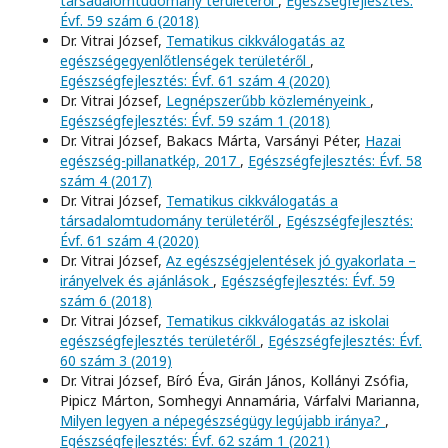
társadalomtudomány területéről
,
Egészségfejlesztés:
Évf. 59 szám 6 (2018)
Dr. Vitrai József,
Tematikus cikkválogatás az
egészségegyenlőtlenségek területéről
,
Egészségfejlesztés: Évf. 61 szám 4 (2020)
Dr. Vitrai József,
Legnépszerűbb közleményeink
,
Egészségfejlesztés: Évf. 59 szám 1 (2018)
Dr. Vitrai József, Bakacs Márta, Varsányi Péter,
Hazai
egészség-pillanatkép, 2017
,
Egészségfejlesztés: Évf. 58
szám 4 (2017)
Dr. Vitrai József,
Tematikus cikkválogatás a
társadalomtudomány területéről
,
Egészségfejlesztés:
Évf. 61 szám 4 (2020)
Dr. Vitrai József,
Az egészségjelentések jó gyakorlata –
irányelvek és ajánlások
,
Egészségfejlesztés: Évf. 59
szám 6 (2018)
Dr. Vitrai József,
Tematikus cikkválogatás az iskolai
egészségfejlesztés területéről
,
Egészségfejlesztés: Évf.
60 szám 3 (2019)
Dr. Vitrai József, Bíró Éva, Girán János, Kollányi Zsófia,
Pipicz Márton, Somhegyi Annamária, Várfalvi Marianna,
Milyen legyen a népegészségügy legújabb iránya?
,
Egészségfejlesztés: Évf. 62 szám 1 (2021)