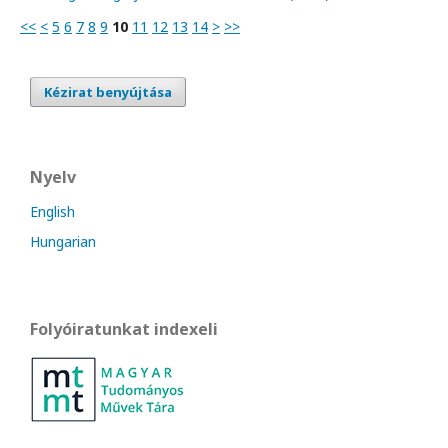
<<
<
5
6
7
8
9
10
11
12
13
14
>
>>
Kézirat benyújtása
Nyelv
English
Hungarian
Folyóiratunkat indexeli