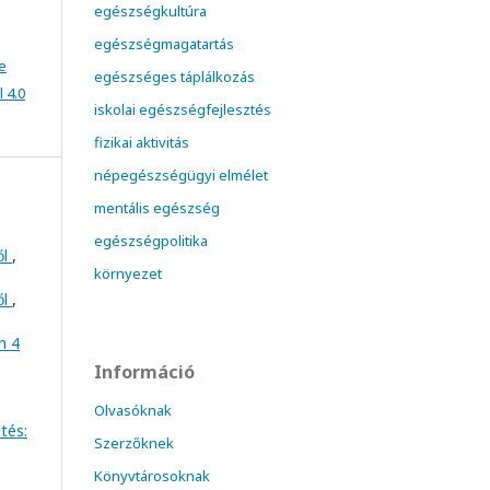
egészségkultúra
egészségmagatartás
e
egészséges táplálkozás
 4.0
iskolai egészségfejlesztés
fizikai aktivitás
népegészségügyi elmélet
mentális egészség
egészségpolitika
ől
,
környezet
ől
,
m 4
Információ
Olvasóknak
tés:
Szerzőknek
Könyvtárosoknak