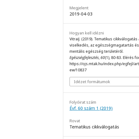
Megjelent
2019-04-03
Hogyan kell idézni
VitraiJ. (2019). Tematikus cikkválogatás 
viselkedés, az egészségmagatartás és
mentális egészség területéről.
Egészségfejlesztés
,
60
(1), 80-83. Elérés f
https://ojs.mtak.hu/index.php/egfejl/arti
ew/10837
Idézet formátumok
Folyóirat szám
Évf. 60 szám 1 (2019)
Rovat
Tematikus cikkválogatás