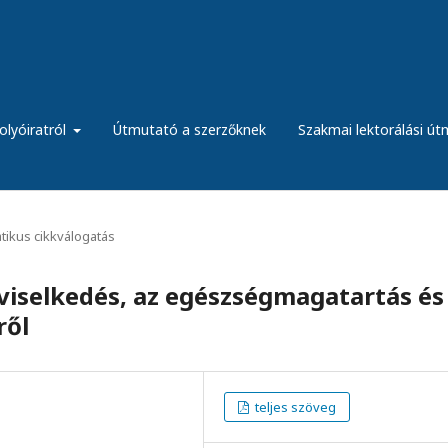
olyóiratról
Útmutató a szerzőknek
Szakmai lektorálási ú
ikus cikkválogatás
viselkedés, az egészségmagatartás és
ről
teljes szöveg