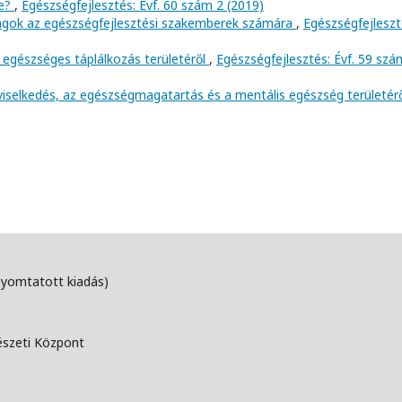
ve?
,
Egészségfejlesztés: Évf. 60 szám 2 (2019)
ságok az egészségfejlesztési szakemberek számára
,
Egészségfejleszt
 egészséges táplálkozás területéről
,
Egészségfejlesztés: Évf. 59 szá
viselkedés, az egészségmagatartás és a mentális egészség területér
nyomtatott kiadás)
észeti Központ