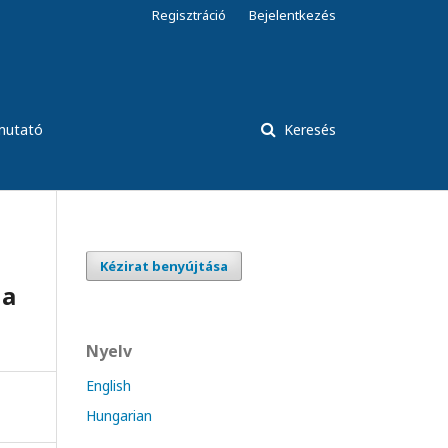
Regisztráció
Bejelentkezés
tmutató
Keresés
Kézirat benyújtása
 a
Nyelv
English
Hungarian