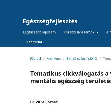
Egészségfejlesztés
Legfrissebb lapszám
Korábbi lapszámok
A f
Kapcsolat
Főoldal
/
Archívum
/
Évf. 60 szám 1 (2019)
/
Temat
Tematikus cikkválogatás a 
mentális egészség területé
Dr. Vitrai József