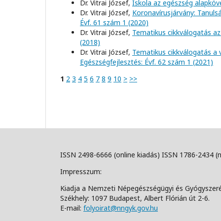
Dr. Vitrai József,
Iskola az egészség alapkö
Dr. Vitrai József,
Koronavírusjárvány: Tanul
Évf. 61 szám 1 (2020)
Dr. Vitrai József,
Tematikus cikkválogatás az
(2018)
Dr. Vitrai József,
Tematikus cikkválogatás a 
Egészségfejlesztés: Évf. 62 szám 1 (2021)
1
2
3
4
5
6
7
8
9
10
>
>>
ISSN 2498-6666 (online kiadás) ISSN 1786-2434 (
Impresszum:
Kiadja a Nemzeti Népegészségügyi és Gyógyszer
Székhely: 1097 Budapest, Albert Flórián út 2-6.
E-mail:
folyoirat@nngyk.gov.hu