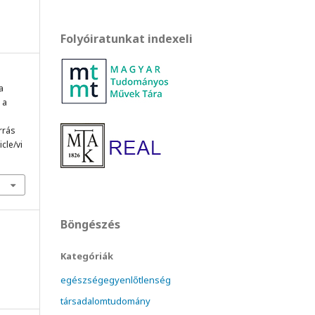
Folyóiratunkat indexeli
a
 a
orrás
cle/vi
Böngészés
Kategóriák
egészségegyenlőtlenség
társadalomtudomány