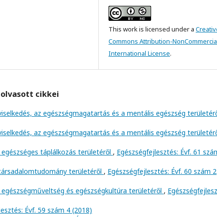
This work is licensed under a
Creativ
Commons Attribution-NonCommercial
International License
.
olvasott cikkei
viselkedés, az egészségmagatartás és a mentális egészség területér
viselkedés, az egészségmagatartás és a mentális egészség területér
 egészséges táplálkozás területéről
,
Egészségfejlesztés: Évf. 61 szá
 társadalomtudomány területéről
,
Egészségfejlesztés: Évf. 60 szám 2
 egészségműveltség és egészségkultúra területéről
,
Egészségfejlesz
esztés: Évf. 59 szám 4 (2018)