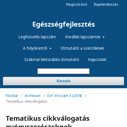
Regisztráció
Bejelentkezés
Egészségfejlesztés
Legfrissebb lapszám
Korábbi lapszámok
A folyóiratról
Útmutató a szerzőknek
Szakmai lektorálási útmutató
Kapcsolat
Keresés
Főoldal
/
Archívum
/
Évf. 59 szám 3 (2018)
/
Tematikus cikkválogatás
Tematikus cikkválogatás
gyógyszerészeknek