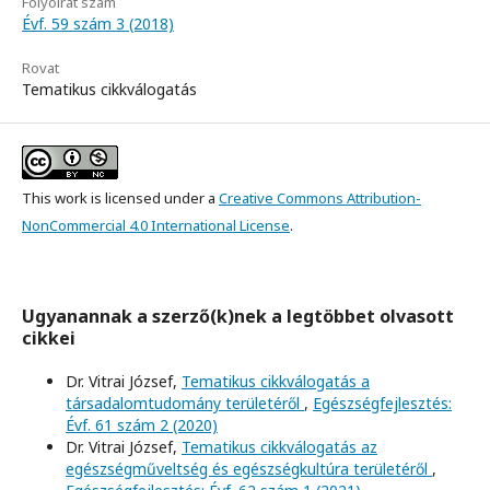
Folyóirat szám
Évf. 59 szám 3 (2018)
Rovat
Tematikus cikkválogatás
This work is licensed under a
Creative Commons Attribution-
NonCommercial 4.0 International License
.
Ugyanannak a szerző(k)nek a legtöbbet olvasott
cikkei
Dr. Vitrai József,
Tematikus cikkválogatás a
társadalomtudomány területéről
,
Egészségfejlesztés:
Évf. 61 szám 2 (2020)
Dr. Vitrai József,
Tematikus cikkválogatás az
egészségműveltség és egészségkultúra területéről
,