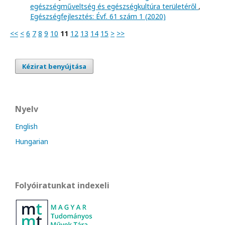
egészségműveltség és egészségkultúra területéről
,
Egészségfejlesztés: Évf. 61 szám 1 (2020)
<<
<
6
7
8
9
10
11
12
13
14
15
>
>>
Kézirat benyújtása
Nyelv
English
Hungarian
Folyóiratunkat indexeli