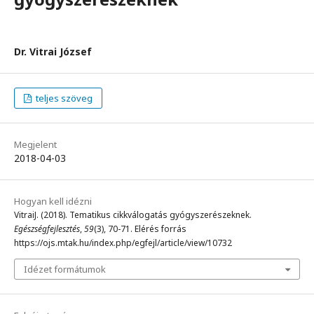
Dr. Vitrai József
teljes szöveg
Megjelent
2018-04-03
Hogyan kell idézni
VitraiJ. (2018). Tematikus cikkválogatás gyógyszerészeknek.
Egészségfejlesztés
,
59
(3), 70-71. Elérés forrás
https://ojs.mtak.hu/index.php/egfejl/article/view/10732
Idézet formátumok