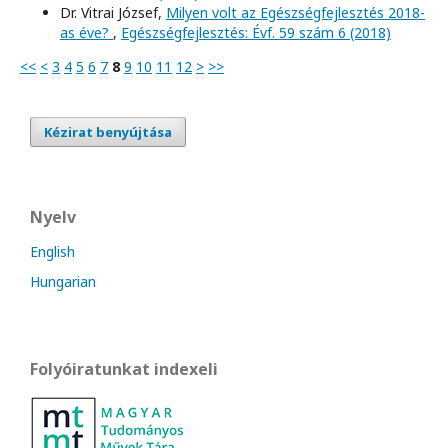
Dr. Vitrai József,
Milyen volt az Egészségfejlesztés 2018-
as éve?
,
Egészségfejlesztés: Évf. 59 szám 6 (2018)
<<
<
3
4
5
6
7
8
9
10
11
12
>
>>
Kézirat benyújtása
Nyelv
English
Hungarian
Folyóiratunkat indexeli