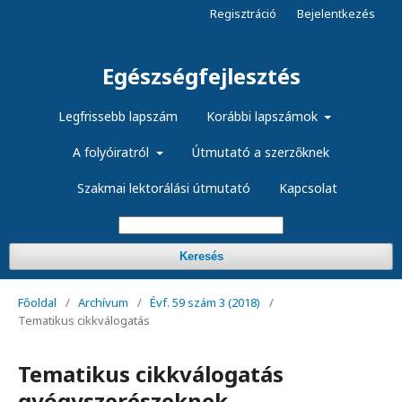
Regisztráció
Bejelentkezés
Egészségfejlesztés
Legfrissebb lapszám
Korábbi lapszámok
A folyóiratról
Útmutató a szerzőknek
Szakmai lektorálási útmutató
Kapcsolat
Keresés
Főoldal
/
Archívum
/
Évf. 59 szám 3 (2018)
/
Tematikus cikkválogatás
Tematikus cikkválogatás
gyógyszerészeknek