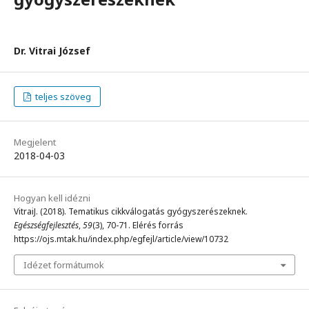
Dr. Vitrai József
teljes szöveg
Megjelent
2018-04-03
Hogyan kell idézni
VitraiJ. (2018). Tematikus cikkválogatás gyógyszerészeknek.
Egészségfejlesztés
,
59
(3), 70-71. Elérés forrás
https://ojs.mtak.hu/index.php/egfejl/article/view/10732
Idézet formátumok