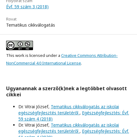
Folyóirat szám
Évf. 59 szám 3 (2018)
Rovat
Tematikus cikkválogatás
This work is licensed under a
Creative Commons Attribution-
NonCommercial 4.0 International License
.
Ugyanannak a szerző(k)nek a legtöbbet olvasott
cikkei
Dr. Vitrai József,
Tematikus cikkválogatás az iskolai
egészségfejlesztés területéről
,
Egészségfejlesztés: Évf.
59 szám 4 (2018)
Dr. Vitrai József,
Tematikus cikkválogatás az iskolai
egészségfejlesztés területéről
,
Egészségfejlesztés: Évf.