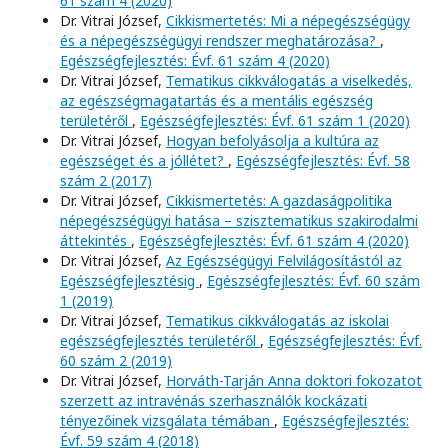
61 szám 4 (2020)
Dr. Vitrai József,
Cikkismertetés: Mi a népegészségügy
és a népegészségügyi rendszer meghatározása?
,
Egészségfejlesztés: Évf. 61 szám 4 (2020)
Dr. Vitrai József,
Tematikus cikkválogatás a viselkedés,
az egészségmagatartás és a mentális egészség
területéről
,
Egészségfejlesztés: Évf. 61 szám 1 (2020)
Dr. Vitrai József,
Hogyan befolyásolja a kultúra az
egészséget és a jóllétet?
,
Egészségfejlesztés: Évf. 58
szám 2 (2017)
Dr. Vitrai József,
Cikkismertetés: A gazdaságpolitika
népegészségügyi hatása – szisztematikus szakirodalmi
áttekintés
,
Egészségfejlesztés: Évf. 61 szám 4 (2020)
Dr. Vitrai József,
Az Egészségügyi Felvilágosítástól az
Egészségfejlesztésig
,
Egészségfejlesztés: Évf. 60 szám
1 (2019)
Dr. Vitrai József,
Tematikus cikkválogatás az iskolai
egészségfejlesztés területéről
,
Egészségfejlesztés: Évf.
60 szám 2 (2019)
Dr. Vitrai József,
Horváth-Tarján Anna doktori fokozatot
szerzett az intravénás szerhasználók kockázati
tényezőinek vizsgálata témában
,
Egészségfejlesztés:
Évf. 59 szám 4 (2018)