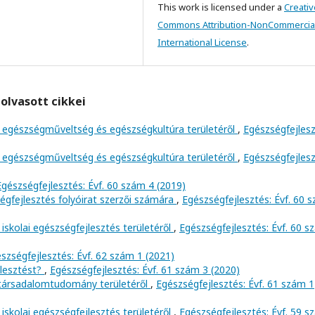
This work is licensed under a
Creativ
Commons Attribution-NonCommercial
International License
.
olvasott cikkei
 egészségműveltség és egészségkultúra területéről
,
Egészségfejlesz
 egészségműveltség és egészségkultúra területéről
,
Egészségfejlesz
Egészségfejlesztés: Évf. 60 szám 4 (2019)
ségfejlesztés folyóirat szerzői számára
,
Egészségfejlesztés: Évf. 60 
iskolai egészségfejlesztés területéről
,
Egészségfejlesztés: Évf. 60 
szségfejlesztés: Évf. 62 szám 1 (2021)
jlesztést?
,
Egészségfejlesztés: Évf. 61 szám 3 (2020)
 társadalomtudomány területéről
,
Egészségfejlesztés: Évf. 61 szám 1
iskolai egészségfejlesztés területéről
,
Egészségfejlesztés: Évf. 59 