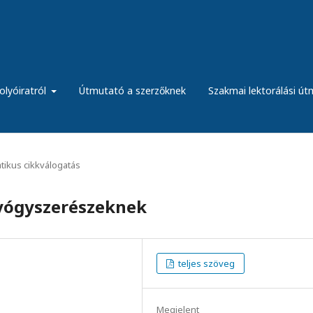
olyóiratról
Útmutató a szerzőknek
Szakmai lektorálási ú
ikus cikkválogatás
gyógyszerészeknek
teljes szöveg
Megjelent