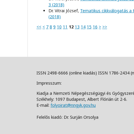
3 (2018)
Dr. Vitrai József,
Tematikus cikkválogatás a
(2018)
<<
<
7
8
9
10
11
12
13
14
15
16
>
>>
ISSN 2498-6666 (online kiadás) ISSN 1786-2434 (
Impresszum:
Kiadja a Nemzeti Népegészségügyi és Gyógyszer
Székhely: 1097 Budapest, Albert Flórián út 2-6.
E-mail:
folyoirat@nngyk.gov.hu
Felelős kiadó: Dr. Surján Orsolya