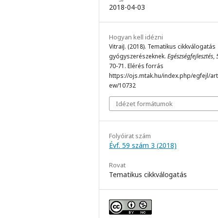
2018-04-03
Hogyan kell idézni
VitraiJ. (2018). Tematikus cikkválogatás
gyógyszerészeknek.
Egészségfejlesztés
,
70-71. Elérés forrás
https://ojs.mtak.hu/index.php/egfejl/arti
ew/10732
Idézet formátumok
Folyóirat szám
Évf. 59 szám 3 (2018)
Rovat
Tematikus cikkválogatás