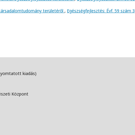
 társadalomtudomány területéről
,
Egészségfejlesztés: Évf. 59 szám 3
nyomtatott kiadás)
észeti Központ