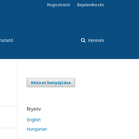
Regisztráció
Bejelentkezés
tmutató
Keresés
Kézirat benyújtása
Nyelv
English
Hungarian