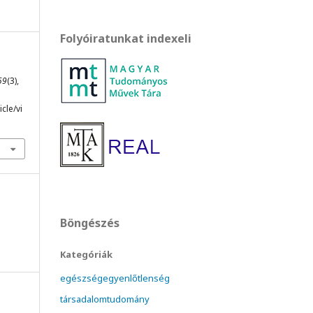
Folyóiratunkat indexeli
59
(3),
cle/vi
Böngészés
Kategóriák
egészségegyenlőtlenség
társadalomtudomány