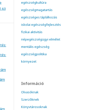
e
egészségkultúra
 4.0
egészségmagatartás
egészséges táplálkozás
iskolai egészségfejlesztés
fizikai aktivitás
népegészségügyi elmélet
tés:
mentális egészség
egészségpolitika
tés:
környezet
szám
szám
Információ
Olvasóknak
Szerzőknek
Könyvtárosoknak
szám