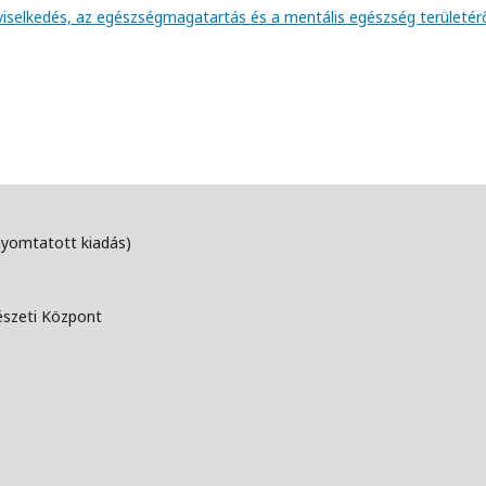
viselkedés, az egészségmagatartás és a mentális egészség területér
nyomtatott kiadás)
észeti Központ