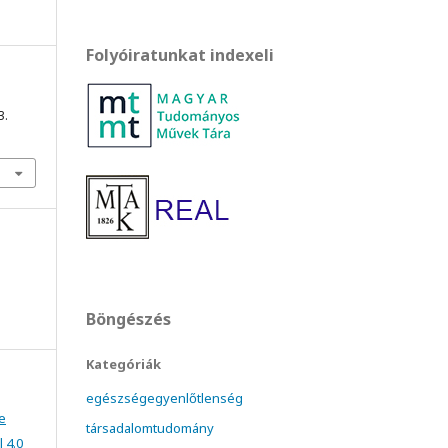
Folyóiratunkat indexeli
3.
Böngészés
Kategóriák
egészségegyenlőtlenség
e
társadalomtudomány
 4.0