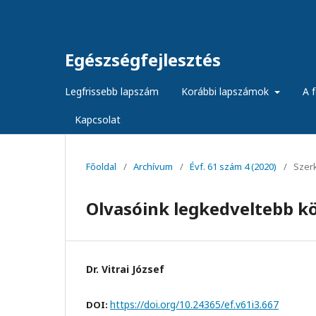
Egészségfejlesztés
Legfrissebb lapszám
Korábbi lapszámok
A f
Kapcsolat
Főoldal
/
Archívum
/
Évf. 61 szám 4 (2020)
/
Szer
Olvasóink legkedveltebb k
Dr. Vitrai József
https://doi.org/10.24365/ef.v61i3.667
DOI: