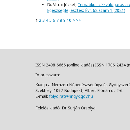
Dr. Vitrai József,
Tematikus cikkválogatás a 
Egészségfejlesztés: Évf. 62 szám 1 (2021)
1
2
3
4
5
6
7
8
9
10
>
>>
ISSN 2498-6666 (online kiadás) ISSN 1786-2434 (
Impresszum:
Kiadja a Nemzeti Népegészségügyi és Gyógyszer
Székhely: 1097 Budapest, Albert Flórián út 2-6.
E-mail:
folyoirat@nngyk.gov.hu
Felelős kiadó: Dr. Surján Orsolya