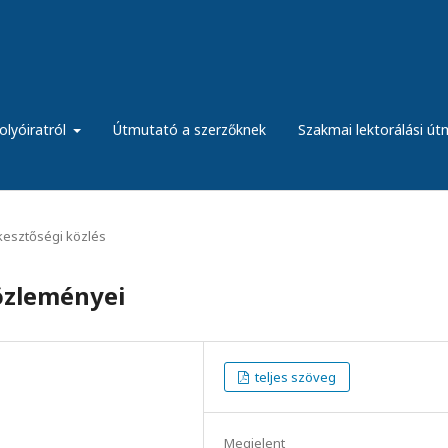
olyóiratról
Útmutató a szerzőknek
Szakmai lektorálási ú
kesztőségi közlés
özleményei
teljes szöveg
Megjelent