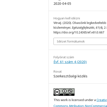
2020-04-05
Hogyan kell idézni
VitraiJ. (2020). Olvasóink legkedveltebb
közleményei.
Egészségfejlesztés
,
61
(4), 2-
https://doi.org/10.24365/ef.v61i3.667
Idézet formátumok
Folyóirat szám
Évf. 61 szám 4 (2020)
Rovat
Szerkesztőségi közlés
This work is licensed under a
Creativ
Commons Attribution-NonCommercial