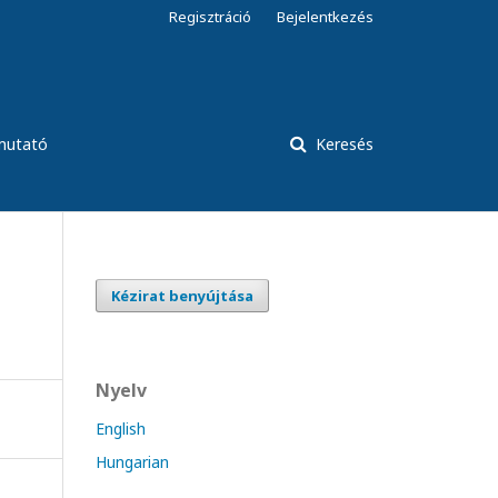
Regisztráció
Bejelentkezés
tmutató
Keresés
Kézirat benyújtása
Nyelv
English
Hungarian