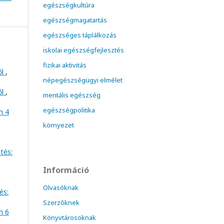
egészségkultúra
egészségmagatartás
egészséges táplálkozás
iskolai egészségfejlesztés
fizikai aktivitás
ől
,
népegészségügyi elmélet
ől
,
mentális egészség
egészségpolitika
m 4
környezet
tés:
Információ
Olvasóknak
és:
Szerzőknek
m 6
Könyvtárosoknak