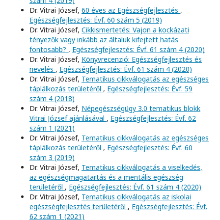
szám 4 (2019)
Dr. Vitrai József,
60 éves az Egészségfejlesztés
,
Egészségfejlesztés: Évf. 60 szám 5 (2019)
Dr. Vitrai József,
Cikkismertetés: Vajon a kockázati
tényezők vagy inkább az általuk kifejtett hatás
fontosabb?
,
Egészségfejlesztés: Évf. 61 szám 4 (2020)
Dr. Vitrai József,
Könyvrecenzió: Egészségfejlesztés és
nevelés
,
Egészségfejlesztés: Évf. 61 szám 4 (2020)
Dr. Vitrai József,
Tematikus cikkválogatás az egészséges
táplálkozás területéről
,
Egészségfejlesztés: Évf. 59
szám 4 (2018)
Dr. Vitrai József,
Népegészségügy 3.0 tematikus blokk
Vitrai József ajánlásával
,
Egészségfejlesztés: Évf. 62
szám 1 (2021)
Dr. Vitrai József,
Tematikus cikkválogatás az egészséges
táplálkozás területéről
,
Egészségfejlesztés: Évf. 60
szám 3 (2019)
Dr. Vitrai József,
Tematikus cikkválogatás a viselkedés,
az egészségmagatartás és a mentális egészség
területéről
,
Egészségfejlesztés: Évf. 61 szám 4 (2020)
Dr. Vitrai József,
Tematikus cikkválogatás az iskolai
egészségfejlesztés területéről
,
Egészségfejlesztés: Évf.
62 szám 1 (2021)