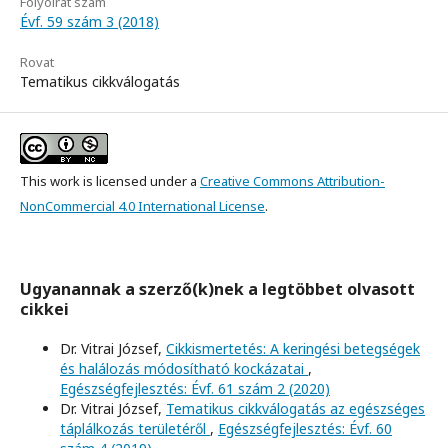
Folyóirat szám
Évf. 59 szám 3 (2018)
Rovat
Tematikus cikkválogatás
This work is licensed under a
Creative Commons Attribution-
NonCommercial 4.0 International License
.
Ugyanannak a szerző(k)nek a legtöbbet olvasott
cikkei
Dr. Vitrai József,
Cikkismertetés: A keringési betegségek
és halálozás módosítható kockázatai
,
Egészségfejlesztés: Évf. 61 szám 2 (2020)
Dr. Vitrai József,
Tematikus cikkválogatás az egészséges
táplálkozás területéről
,
Egészségfejlesztés: Évf. 60