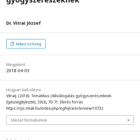
Dr. Vitrai József
teljes szöveg
Megjelent
2018-04-03
Hogyan kell idézni
VitraiJ. (2018). Tematikus cikkválogatás gyógyszerészeknek.
Egészségfejlesztés
,
59
(3), 70-71. Elérés forrás
https://ojs.mtak.hu/index.php/egfejl/article/view/10732
Idézet formátumok