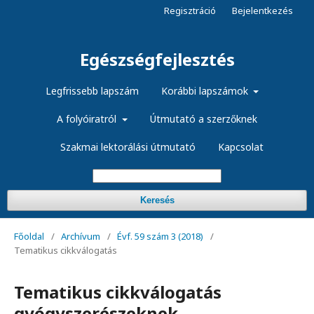
Regisztráció
Bejelentkezés
Egészségfejlesztés
Legfrissebb lapszám
Korábbi lapszámok
A folyóiratról
Útmutató a szerzőknek
Szakmai lektorálási útmutató
Kapcsolat
Keresés
Főoldal
/
Archívum
/
Évf. 59 szám 3 (2018)
/
Tematikus cikkválogatás
Tematikus cikkválogatás
gyógyszerészeknek