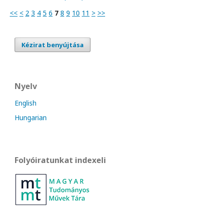
<<
<
2
3
4
5
6
7
8
9
10
11
>
>>
Kézirat benyújtása
Nyelv
English
Hungarian
Folyóiratunkat indexeli