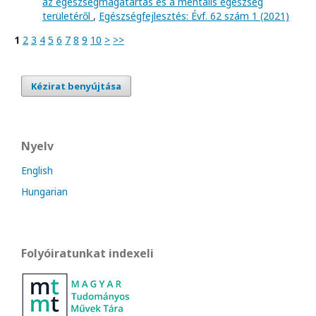
az egészségmagatartás és a mentális egészség
területéről
,
Egészségfejlesztés: Évf. 62 szám 1 (2021)
1
2
3
4
5
6
7
8
9
10
>
>>
Kézirat benyújtása
Nyelv
English
Hungarian
Folyóiratunkat indexeli