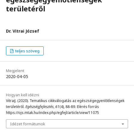
területéről
Dr. Vitrai József
teljes szöveg
Megjelent
2020-04-05
Hogyan kell idézni
VitraiJ. (2020). Tematikus cikkválogatás az egészségegyenlőtlenségek
területéről.
Egészségfejlesztés
,
61
(4), 88-89. Elérés forrás
https://ojs.mtak.hu/index.php/egfejl/article/view/11075
Idézet formátumok