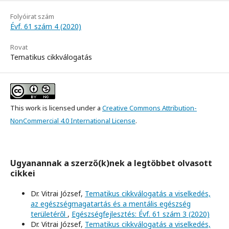
Folyóirat szám
Évf. 61 szám 4 (2020)
Rovat
Tematikus cikkválogatás
This work is licensed under a
Creative Commons Attribution-
NonCommercial 4.0 International License
.
Ugyanannak a szerző(k)nek a legtöbbet olvasott
cikkei
Dr. Vitrai József,
Tematikus cikkválogatás a viselkedés,
az egészségmagatartás és a mentális egészség
területéről
,
Egészségfejlesztés: Évf. 61 szám 3 (2020)
Dr. Vitrai József,
Tematikus cikkválogatás a viselkedés,