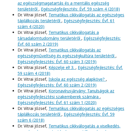
az egészségmagatartás és a mentális egészség
területéről
,
Egészségfejlesztés: Évf. 59 szám 4 (2018)
Dr. Vitrai József,
Tematikus cikkválogatás az egészséges
táplálkozás területéről
,
Egészségfejlesztés: Évf. 61
szám 4 (2020)
Dr. Vitrai József,
Tematikus cikkválogatás a
társadalomtudomány területéről
,
Egészségfejlesztés:
Évf. 60 szám 2 (2019)
Dr. Vitrai József,
Tematikus cikkválogatás az
egészségműveltség és egészségkultúra területéről
,
Egészségfejlesztés: Évf. 60 szám 3 (2019)
Dr. Vitrai József,
Képzelje el! 3.
,
Egészségfejlesztés: Évf.
59 szám 4 (2018)
Dr. Vitrai József,
Iskola az egészség alapköve?
,
Egészségfejlesztés: Évf. 60 szám 2 (2019)
Dr. Vitrai József,
Koronavírusjárvány: Tanulságok az
egészségfejlesztési szakemberek számára
,
Egészségfejlesztés: Évf. 61 szám 1 (2020)
Dr. Vitrai József,
Tematikus cikkválogatás az egészséges
táplálkozás területéről
,
Egészségfejlesztés: Évf. 59
szám 6 (2018)
Dr. Vitrai József,
Tematikus cikkválogatás a viselkedés,