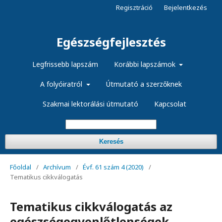
Regisztráció
Bejelentkezés
Egészségfejlesztés
Legfrissebb lapszám
Korábbi lapszámok
A folyóiratról
Útmutató a szerzőknek
Szakmai lektorálási útmutató
Kapcsolat
Keresés
Főoldal
/
Archívum
/
Évf. 61 szám 4 (2020)
/
Tematikus cikkválogatás
Tematikus cikkválogatás az
egészségegyenlőtlenségek