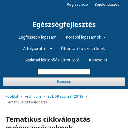
Regisztráció
Bejelentkezés
Egészségfejlesztés
Legfrissebb lapszám
Korábbi lapszámok
A folyóiratról
Útmutató a szerzőknek
Szakmai lektorálási útmutató
Kapcsolat
Keresés
Főoldal
/
Archívum
/
Évf. 59 szám 3 (2018)
/
Tematikus cikkválogatás
Tematikus cikkválogatás
gyógyszerészeknek