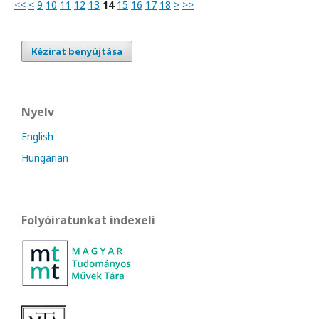
<<
<
9
10
11
12
13
14
15
16
17
18
>
>>
Kézirat benyújtása
Nyelv
English
Hungarian
Folyóiratunkat indexeli