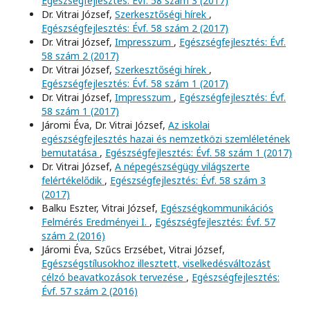
Egészségfejlesztés: Évf. 58 szám 3 (2017)
Dr. Vitrai József,
Szerkesztőségi hírek
,
Egészségfejlesztés: Évf. 58 szám 2 (2017)
Dr. Vitrai József,
Impresszum
,
Egészségfejlesztés: Évf.
58 szám 2 (2017)
Dr. Vitrai József,
Szerkesztőségi hírek
,
Egészségfejlesztés: Évf. 58 szám 1 (2017)
Dr. Vitrai József,
Impresszum
,
Egészségfejlesztés: Évf.
58 szám 1 (2017)
Járomi Éva, Dr. Vitrai József,
Az iskolai
egészségfejlesztés hazai és nemzetközi szemléletének
bemutatása
,
Egészségfejlesztés: Évf. 58 szám 1 (2017)
Dr. Vitrai József,
A népegészségügy világszerte
felértékelődik
,
Egészségfejlesztés: Évf. 58 szám 3
(2017)
Balku Eszter, Vitrai József,
Egészségkommunikációs
Felmérés Eredményei I.
,
Egészségfejlesztés: Évf. 57
szám 2 (2016)
Járomi Éva, Szűcs Erzsébet, Vitrai József,
Egészségstílusokhoz illesztett, viselkedésváltozást
célzó beavatkozások tervezése
,
Egészségfejlesztés:
Évf. 57 szám 2 (2016)