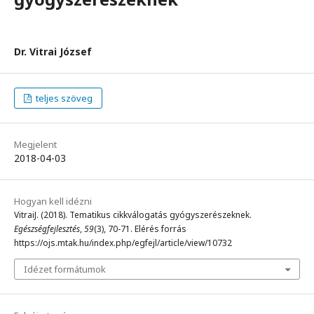
Dr. Vitrai József
teljes szöveg
Megjelent
2018-04-03
Hogyan kell idézni
VitraiJ. (2018). Tematikus cikkválogatás gyógyszerészeknek.
Egészségfejlesztés
,
59
(3), 70-71. Elérés forrás
https://ojs.mtak.hu/index.php/egfejl/article/view/10732
Idézet formátumok