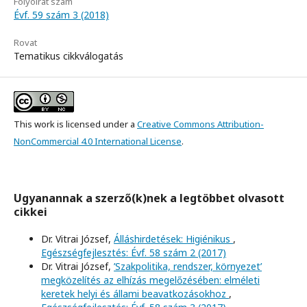
Folyóirat szám
Évf. 59 szám 3 (2018)
Rovat
Tematikus cikkválogatás
This work is licensed under a
Creative Commons Attribution-
NonCommercial 4.0 International License
.
Ugyanannak a szerző(k)nek a legtöbbet olvasott
cikkei
Dr. Vitrai József,
Álláshirdetések: Higiénikus
,
Egészségfejlesztés: Évf. 58 szám 2 (2017)
Dr. Vitrai József,
’Szakpolitika, rendszer, környezet’
megközelítés az elhízás megelőzésében: elméleti
keretek helyi és állami beavatkozásokhoz
,