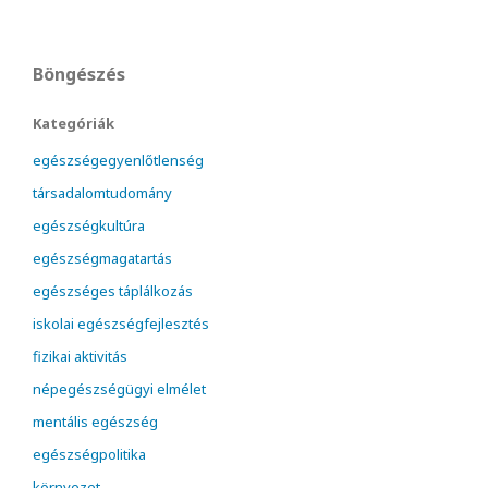
Böngészés
Kategóriák
egészségegyenlőtlenség
társadalomtudomány
egészségkultúra
egészségmagatartás
egészséges táplálkozás
iskolai egészségfejlesztés
fizikai aktivitás
népegészségügyi elmélet
mentális egészség
egészségpolitika
környezet