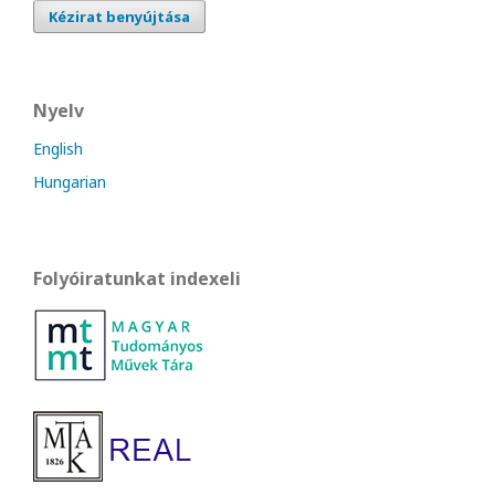
Kézirat benyújtása
Nyelv
English
Hungarian
Folyóiratunkat indexeli