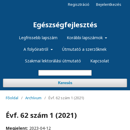
Regisztráció
Bejelentkezés
Egészségfejlesztés
Legfrissebb lapszám
Korábbi lapszámok
A folyóiratról
Útmutató a szerzőknek
Szakmai lektorálási útmutató
Kapcsolat
Keresés
Főoldal
/
Archívum
/
Évf. 62 szám 1 (2021)
Évf. 62 szám 1 (2021)
Megjelent:
2023-04-12