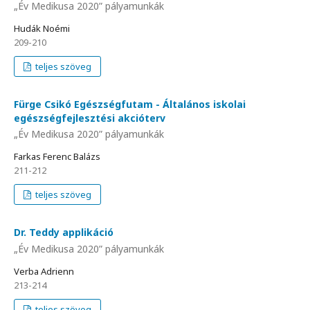
„Év Medikusa 2020” pályamunkák
Hudák Noémi
209-210
teljes szöveg
Fürge Csikó Egészségfutam - Általános iskolai
egészségfejlesztési akcióterv
„Év Medikusa 2020” pályamunkák
Farkas Ferenc Balázs
211-212
teljes szöveg
Dr. Teddy applikáció
„Év Medikusa 2020” pályamunkák
Verba Adrienn
213-214
teljes szöveg