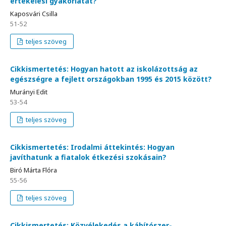
értékelési gyakorlatát?
Kaposvári Csilla
51-52
teljes szöveg
Cikkismertetés: Hogyan hatott az iskolázottság az
egészségre a fejlett országokban 1995 és 2015 között?
Murányi Edit
53-54
teljes szöveg
Cikkismertetés: Irodalmi áttekintés: Hogyan
javíthatunk a fiatalok étkezési szokásain?
Biró Márta Flóra
55-56
teljes szöveg
Cikkismertetés: Közvélekedés a kábítószer-