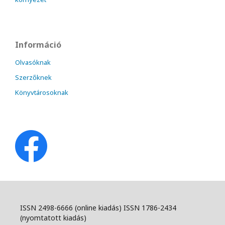
Információ
Olvasóknak
Szerzőknek
Könyvtárosoknak
ISSN 2498-6666 (online kiadás) ISSN 1786-2434
(nyomtatott kiadás)