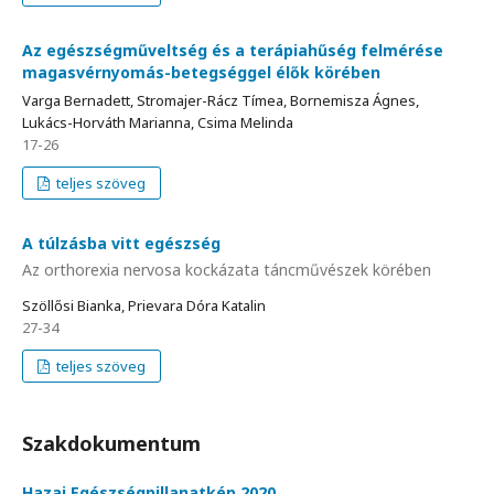
Az egészségműveltség és a terápiahűség felmérése
magasvérnyomás-betegséggel élők körében
Varga Bernadett, Stromajer-Rácz Tímea, Bornemisza Ágnes,
Lukács-Horváth Marianna, Csima Melinda
17-26
teljes szöveg
A túlzásba vitt egészség
Az orthorexia nervosa kockázata táncművészek körében
Szöllősi Bianka, Prievara Dóra Katalin
27-34
teljes szöveg
Szakdokumentum
Hazai Egészségpillanatkép 2020