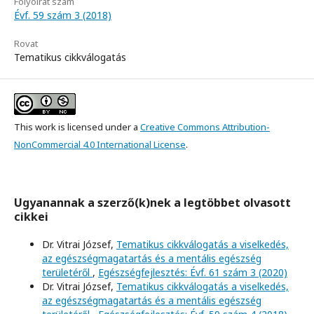
Folyóirat szám
Évf. 59 szám 3 (2018)
Rovat
Tematikus cikkválogatás
This work is licensed under a
Creative Commons Attribution-
NonCommercial 4.0 International License
.
Ugyanannak a szerző(k)nek a legtöbbet olvasott
cikkei
Dr. Vitrai József,
Tematikus cikkválogatás a viselkedés,
az egészségmagatartás és a mentális egészség
területéről
,
Egészségfejlesztés: Évf. 61 szám 3 (2020)
Dr. Vitrai József,
Tematikus cikkválogatás a viselkedés,
az egészségmagatartás és a mentális egészség