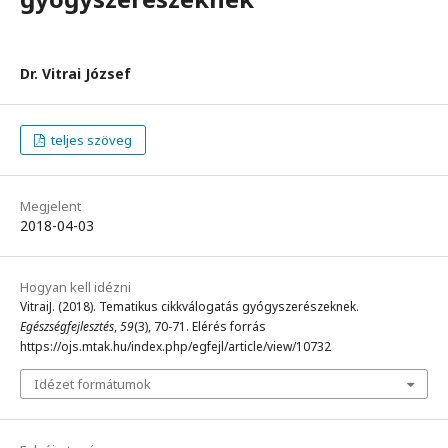
Dr. Vitrai József
teljes szöveg
Megjelent
2018-04-03
Hogyan kell idézni
VitraiJ. (2018). Tematikus cikkválogatás gyógyszerészeknek.
Egészségfejlesztés
,
59
(3), 70-71. Elérés forrás
https://ojs.mtak.hu/index.php/egfejl/article/view/10732
Idézet formátumok