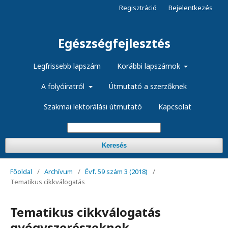
Regisztráció
Bejelentkezés
Egészségfejlesztés
Legfrissebb lapszám
Korábbi lapszámok
A folyóiratról
Útmutató a szerzőknek
Szakmai lektorálási útmutató
Kapcsolat
Keresés
Főoldal
/
Archívum
/
Évf. 59 szám 3 (2018)
/
Tematikus cikkválogatás
Tematikus cikkválogatás
gyógyszerészeknek