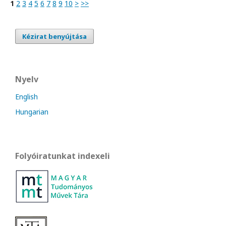
1
2
3
4
5
6
7
8
9
10
>
>>
Kézirat benyújtása
Nyelv
English
Hungarian
Folyóiratunkat indexeli