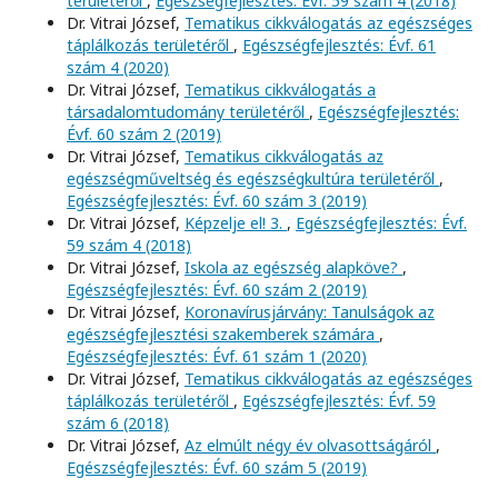
területéről
,
Egészségfejlesztés: Évf. 59 szám 4 (2018)
Dr. Vitrai József,
Tematikus cikkválogatás az egészséges
táplálkozás területéről
,
Egészségfejlesztés: Évf. 61
szám 4 (2020)
Dr. Vitrai József,
Tematikus cikkválogatás a
társadalomtudomány területéről
,
Egészségfejlesztés:
Évf. 60 szám 2 (2019)
Dr. Vitrai József,
Tematikus cikkválogatás az
egészségműveltség és egészségkultúra területéről
,
Egészségfejlesztés: Évf. 60 szám 3 (2019)
Dr. Vitrai József,
Képzelje el! 3.
,
Egészségfejlesztés: Évf.
59 szám 4 (2018)
Dr. Vitrai József,
Iskola az egészség alapköve?
,
Egészségfejlesztés: Évf. 60 szám 2 (2019)
Dr. Vitrai József,
Koronavírusjárvány: Tanulságok az
egészségfejlesztési szakemberek számára
,
Egészségfejlesztés: Évf. 61 szám 1 (2020)
Dr. Vitrai József,
Tematikus cikkválogatás az egészséges
táplálkozás területéről
,
Egészségfejlesztés: Évf. 59
szám 6 (2018)
Dr. Vitrai József,
Az elmúlt négy év olvasottságáról
,
Egészségfejlesztés: Évf. 60 szám 5 (2019)