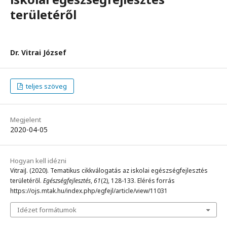
területéről
Dr. Vitrai József
teljes szöveg
Megjelent
2020-04-05
Hogyan kell idézni
VitraiJ. (2020). Tematikus cikkválogatás az iskolai egészségfejlesztés
területéről.
Egészségfejlesztés
,
61
(2), 128-133. Elérés forrás
https://ojs.mtak.hu/index.php/egfejl/article/view/11031
Idézet formátumok