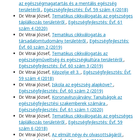
az egészségmagatartás és a mentális egészség
területéről
,
Egészségfejlesztés: Évf. 59 szám 4 (2018)
Dr. Vitrai József,
Tematikus cikkválogatás az egészséges
táplálkozás területéről
,
Egészségfejlesztés: Évf. 61
szám 4 (2020)
Dr. Vitrai József,
Tematikus cikkválogatás a
társadalomtudomány területéről
,
Egészségfejlesztés:
Évf. 60 szám 2 (2019)
Dr. Vitrai József,
Tematikus cikkválogatás az
egészségműveltség és egészségkultúra területéről
,
Egészségfejlesztés: Évf. 60 szám 3 (2019)
Dr. Vitrai József,
Képzelje el! 3.
,
Egészségfejlesztés: Évf.
59 szám 4 (2018)
Dr. Vitrai József,
Iskola az egészség alapköve?
,
Egészségfejlesztés: Évf. 60 szám 2 (2019)
Dr. Vitrai József,
Koronavírusjárvány: Tanulságok az
egészségfejlesztési szakemberek számára
,
Egészségfejlesztés: Évf. 61 szám 1 (2020)
Dr. Vitrai József,
Tematikus cikkválogatás az egészséges
táplálkozás területéről
,
Egészségfejlesztés: Évf. 59
szám 6 (2018)
Dr. Vitrai József,
Az elmúlt négy év olvasottságáról
,