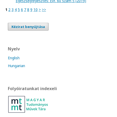
Egészségfejlesztés: Évf. 60 szám 5 (2019)
1
2
3
4
5
6
7
8
9
10
>
>>
Kézirat benyújtása
Nyelv
English
Hungarian
Folyóiratunkat indexeli