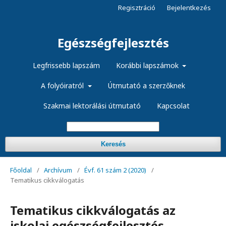
Regisztráció
Bejelentkezés
Egészségfejlesztés
Legfrissebb lapszám
Korábbi lapszámok
A folyóiratról
Útmutató a szerzőknek
Szakmai lektorálási útmutató
Kapcsolat
Keresés
Főoldal
/
Archívum
/
Évf. 61 szám 2 (2020)
/
Tematikus cikkválogatás
Tematikus cikkválogatás az
iskolai egészségfejlesztés