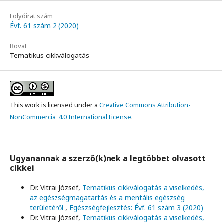
Folyóirat szám
Évf. 61 szám 2 (2020)
Rovat
Tematikus cikkválogatás
This work is licensed under a
Creative Commons Attribution-
NonCommercial 4.0 International License
.
Ugyanannak a szerző(k)nek a legtöbbet olvasott
cikkei
Dr. Vitrai József,
Tematikus cikkválogatás a viselkedés,
az egészségmagatartás és a mentális egészség
területéről
,
Egészségfejlesztés: Évf. 61 szám 3 (2020)
Dr. Vitrai József,
Tematikus cikkválogatás a viselkedés,