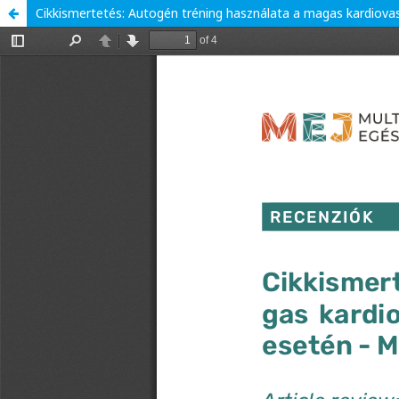
Cikkismertetés: Autogén tréning használata a magas kardiovas