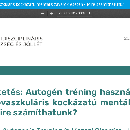
zkuláris kockázatú mentális zavarok esetén - Mire számíthatunk?