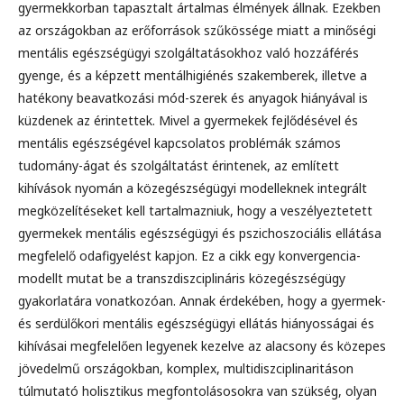
gyermekkorban tapasztalt ártalmas élmények állnak. Ezekben
az országokban az erőforrások szűkössége miatt a minőségi
mentális egészségügyi szolgáltatásokhoz való hozzáférés
gyenge, és a képzett mentálhigiénés szakemberek, illetve a
hatékony beavatkozási mód-szerek és anyagok hiányával is
küzdenek az érintettek. Mivel a gyermekek fejlődésével és
mentális egészségével kapcsolatos problémák számos
tudomány-ágat és szolgáltatást érintenek, az említett
kihívások nyomán a közegészségügyi modelleknek integrált
megközelítéseket kell tartalmazniuk, hogy a veszélyeztetett
gyermekek mentális egészségügyi és pszichoszociális ellátása
megfelelő odafigyelést kapjon. Ez a cikk egy konvergencia-
modellt mutat be a transzdiszciplináris közegészségügy
gyakorlatára vonatkozóan. Annak érdekében, hogy a gyermek-
és serdülőkori mentális egészségügyi ellátás hiányosságai és
kihívásai megfelelően legyenek kezelve az alacsony és közepes
jövedelmű országokban, komplex, multidiszciplinaritáson
túlmutató holisztikus megfontolásosokra van szükség, olyan