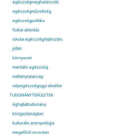
egészségmeghatározók
egészségműveltség
egészségpolitika
fizikai aktivitás
iskolai egészségfejlesztés
jóllét
környezet
mentális egészség
méltánytalanság
népegészségügyi elmélet
TUDOMÁNYTERÜLETEK
éghajlattudomány
közgazdaságtan
kulturális antropológia
megelőző orvostan