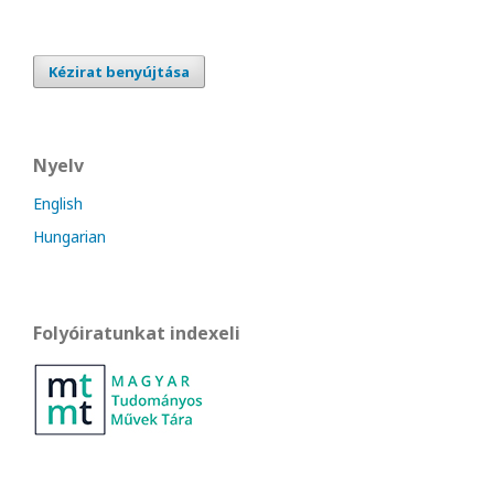
Kézirat benyújtása
Nyelv
English
Hungarian
Folyóiratunkat indexeli