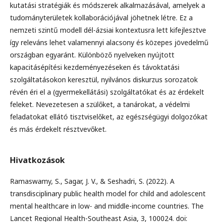
kutatási stratégiák és módszerek alkalmazásával, amelyek a
tudományterületek kollaborációjával jöhetnek létre. Ez a
nemzeti szintű modell dél-ázsiai kontextusra lett kifejlesztve
így releváns lehet valamennyi alacsony és közepes jövedelmű
országban egyaránt. Különböző nyelveken nyújtott
kapacitásépítési kezdeményezéseken és távoktatási
szolgáltatásokon keresztül, nyilvános diskurzus sorozatok
révén éri el a (gyermekellátási) szolgáltatókat és az érdekelt
feleket. Nevezetesen a szülőket, a tanárokat, a védelmi
feladatokat ellátó tisztviselőket, az egészségügyi dolgozókat
és más érdekelt résztvevőket.
Hivatkozások
Ramaswamy, S., Sagar, J. V., & Seshadri, S. (2022). A
transdisciplinary public health model for child and adolescent
mental healthcare in low- and middle-income countries. The
Lancet Regional Health-Southeast Asia, 3, 100024. doi: