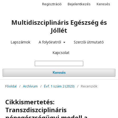
Regisztráció
Bejelentkezés
Keresés
Multidiszciplináris Egészség és
Jóllét
Lapszámok
A folyóiratról
Szerzői útmutató
Kapcsolat
Keresés
Főoldal
/
Archívum
/
Évf. 1 szám 2 (2023)
/
Recenziók
Cikkismertetés:
Transzdiszciplináris
népegészségügyi modell a