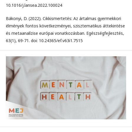
10.1016/j.lansea.2022.100024
Bákonyi, D. (2022). Cikkismertetés: Az ártalmas gyermekkori
élmények fontos következményei, szisztematikus áttekintése
és metaanalízise európai vonatkozásban. Egészségfejlesztés,
63(1), 69-71. doi: 10.24365/ef.v63i1.7515