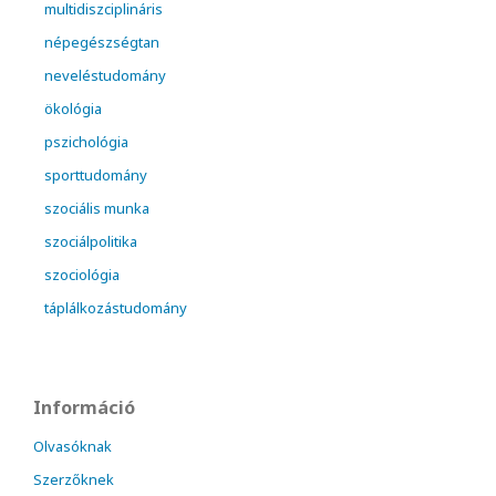
multidiszciplináris
népegészségtan
neveléstudomány
ökológia
pszichológia
sporttudomány
szociális munka
szociálpolitika
szociológia
táplálkozástudomány
Információ
Olvasóknak
Szerzőknek