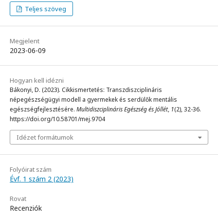
Teljes szöveg
Megjelent
2023-06-09
Hogyan kell idézni
Bákonyi, D. (2023). Cikkismertetés: Transzdiszciplináris
népegészségügyi modell a gyermekek és serdülők mentális
egészségfejlesztésére.
Multidiszciplináris Egészség és Jóllét
,
1
(2), 32-36.
https://doi.org/10.58701/mej.9704
Idézet formátumok
Folyóirat szám
Évf. 1 szám 2 (2023)
Rovat
Recenziók