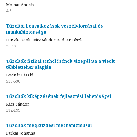
Molnár András
4-5
Tűzoltói beavatkozások veszélyforrásai és
munkabiztonsága
Huszka Zsolt, Rácz Sándor, Bodnár László
26-39
Tűzoltók fizikai terhelésének vizsgálata a viselt
többletteher alapján
Bodnár László
513-530
Tűzoltók kiképzésének fejlesztési lehetőségei
Rácz Sándor
182-199
Tűzoltók megküzdési mechanizmusai
Farkas Johanna