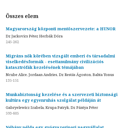
Összes elem
Magyarország központi mentőszervezete: a HUNOR
Dr. Jackovics Péter, Herbák Dóra
245-262
Migráns nők körében vizsgált emberi és társadalmi
viselkedésformák - esettanulmány civilizációs
katasztrófák kezelésének témájában
Ncube Alice, Jordaan Andries, Dr. Restás Ágoston, Bahta Yonus
135-151
Munkabiztonság kezelése és a szervezeti biztonsági
kultúra egy egyenruhás szolgálat példáján át
Gabryelewicz Izabela, Krupa Patryk, Dr. Pántya Péter
593-605
Néhány példa egy gyógyszeripari nagyvállalat