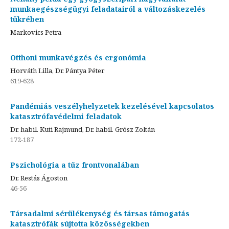
munkaegészségügyi feladatairól a változáskezelés
tükrében
Markovics Petra
Otthoni munkavégzés és ergonómia
Horváth Lilla, Dr. Pántya Péter
619-628
Pandémiás veszélyhelyzetek kezelésével kapcsolatos
katasztrófavédelmi feladatok
Dr. habil. Kuti Rajmund, Dr. habil. Grósz Zoltán
172-187
Pszichológia a tűz frontvonalában
Dr. Restás Ágoston
46-56
Társadalmi sérülékenység és társas támogatás
katasztrófák sújtotta közösségekben