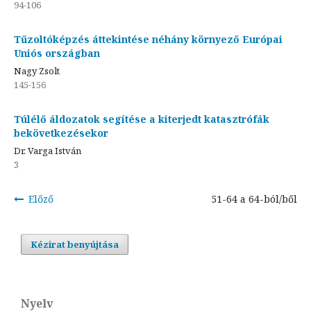
94-106
Tűzoltóképzés áttekintése néhány környező Európai
Uniós országban
Nagy Zsolt
145-156
Túlélő áldozatok segítése a kiterjedt katasztrófák
bekövetkezésekor
Dr. Varga István
3
Előző
51-64 a 64-ból/ből
Kézirat benyújtása
Nyelv