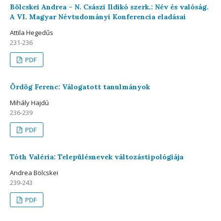
Bölcskei Andrea – N. Császi Ildikó szerk.: Név és valóság.
A VI. Magyar Névtudományi Konferencia eladásai
Attila Hegedűs
231-236
PDF
Ördög Ferenc: Válogatott tanulmányok
Mihály Hajdú
236-239
PDF
Tóth Valéria: Településnevek változástipológiája
Andrea Bölcskei
239-243
PDF