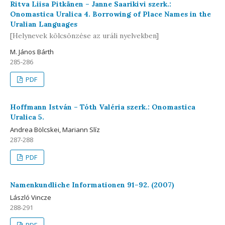
Ritva Liisa Pitkänen – Janne Saarikivi szerk.:
Onomastica Uralica 4. Borrowing of Place Names in the
Uralian Languages
[Helynevek kölcsönzése az uráli nyelvekben]
M. János Bárth
285-286
PDF
Hoffmann István – Tóth Valéria szerk.: Onomastica
Uralica 5.
Andrea Bölcskei, Mariann Slíz
287-288
PDF
Namenkundliche Informationen 91–92. (2007)
László Vincze
288-291