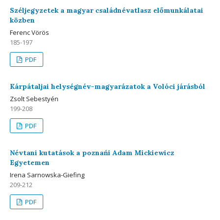
Széljegyzetek a magyar családnévatlasz előmunkálatai
közben
Ferenc Vörös
185-197
PDF
Kárpátaljai helységnév-magyarázatok a Volóci járásból
Zsolt Sebestyén
199-208
PDF
Névtani kutatások a poznańi Adam Mickiewicz
Egyetemen
Irena Sarnowska-Giefing
209-212
PDF