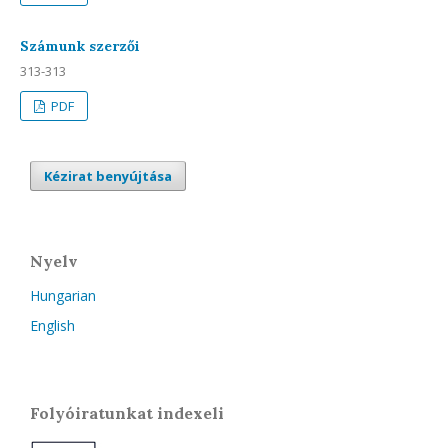
Számunk szerzői
313-313
PDF
Kézirat benyújtása
Nyelv
Hungarian
English
Folyóiratunkat indexeli