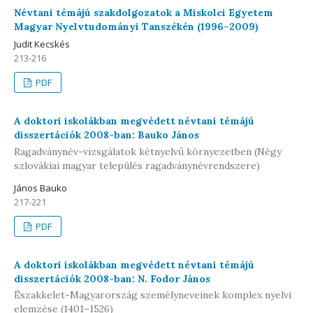
Névtani témájú szakdolgozatok a Miskolci Egyetem
Magyar Nyelvtudományi Tanszékén (1996–2009)
Judit Kecskés
213-216
PDF
A doktori iskolákban megvédett névtani témájú
disszertációk 2008-ban: Bauko János
Ragadványnév-vizsgálatok kétnyelvű környezetben (Négy
szlovákiai magyar település ragadványnévrendszere)
János Bauko
217-221
PDF
A doktori iskolákban megvédett névtani témájú
disszertációk 2008-ban: N. Fodor János
Északkelet-Magyarország személyneveinek komplex nyelvi
elemzése (1401–1526)