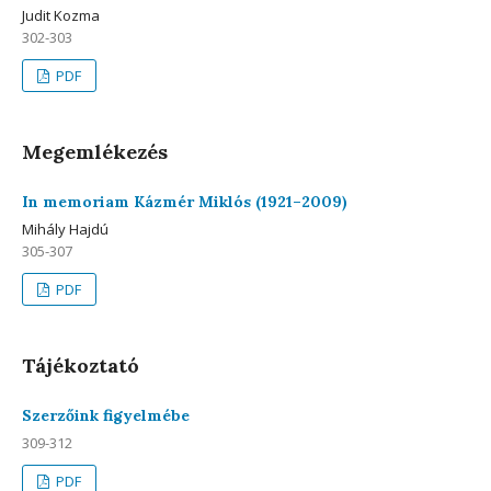
Judit Kozma
302-303
PDF
Megemlékezés
In memoriam Kázmér Miklós (1921–2009)
Mihály Hajdú
305-307
PDF
Tájékoztató
Szerzőink figyelmébe
309-312
PDF