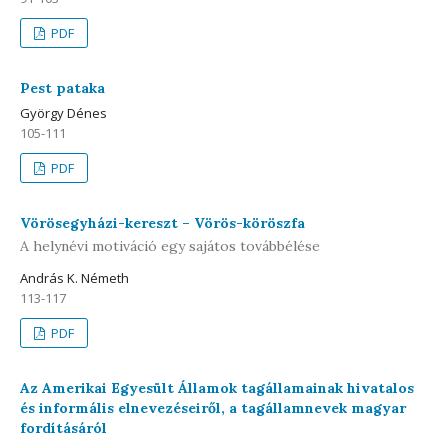
PDF
Pest pataka
György Dénes
105-111
PDF
Vörösegyházi-kereszt – Vörös-köröszfa
A helynévi motiváció egy sajátos továbbélése
András K. Németh
113-117
PDF
Az Amerikai Egyesült Államok tagállamainak hivatalos
és informális elnevezéseiről, a tagállamnevek magyar
fordításáról