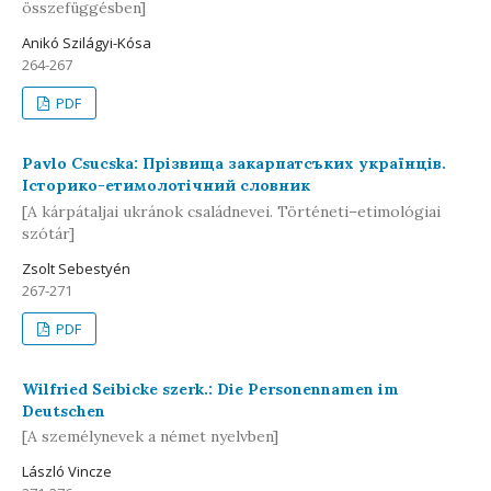
összefüggésben]
Anikó Szilágyi-Kósa
264-267
PDF
Pavlo Csucska: Прізвища закарпатсъких українців.
Історико-етимолотічний словник
[A kárpátaljai ukránok családnevei. Történeti–etimológiai
szótár]
Zsolt Sebestyén
267-271
PDF
Wilfried Seibicke szerk.: Die Personennamen im
Deutschen
[A személynevek a német nyelvben]
László Vincze