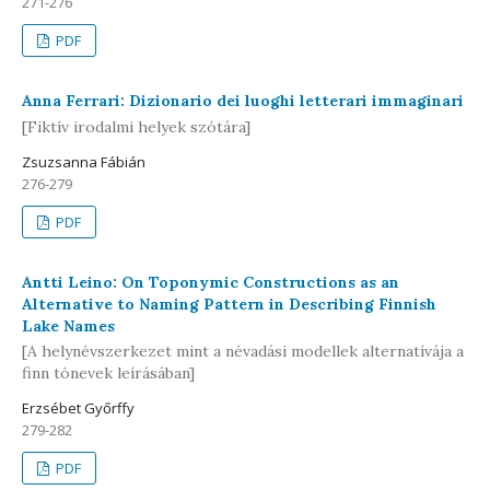
271-276
PDF
Anna Ferrari: Dizionario dei luoghi letterari immaginari
[Fiktív irodalmi helyek szótára]
Zsuzsanna Fábián
276-279
PDF
Antti Leino: On Toponymic Constructions as an
Alternative to Naming Pattern in Describing Finnish
Lake Names
[A helynévszerkezet mint a névadási modellek alternatívája a
finn tónevek leírásában]
Erzsébet Győrffy
279-282
PDF