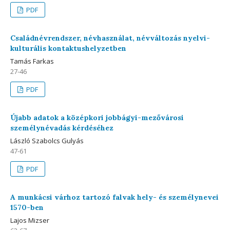
PDF
Családnévrendszer, névhasználat, névváltozás nyelvi-
kulturális kontaktushelyzetben
Tamás Farkas
27-46
PDF
Újabb adatok a középkori jobbágyi-mezővárosi
személynévadás kérdéséhez
László Szabolcs Gulyás
47-61
PDF
A munkácsi várhoz tartozó falvak hely- és személynevei
1570-ben
Lajos Mizser