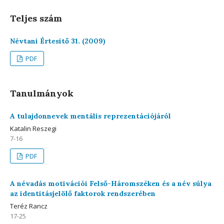
Teljes szám
Névtani Értesítő 31. (2009)
PDF
Tanulmányok
A tulajdonnevek mentális reprezentációjáról
Katalin Reszegi
7-16
PDF
A névadás motivációi Felső-Háromszéken és a név súlya
az identitásjelölő faktorok rendszerében
Teréz Rancz
17-25