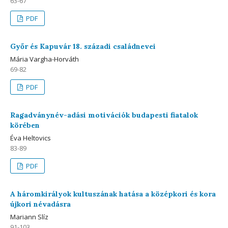
63-67
PDF
Győr és Kapuvár 18. századi családnevei
Mária Vargha-Horváth
69-82
PDF
Ragadványnév-adási motivációk budapesti fiatalok
körében
Éva Heltovics
83-89
PDF
A háromkirályok kultuszának hatása a középkori és kora
újkori névadásra
Mariann Slíz
91-103