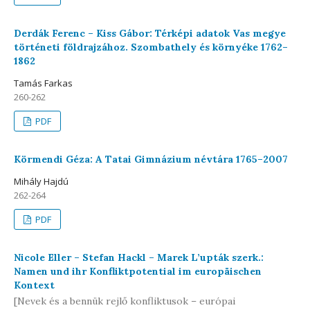
Derdák Ferenc – Kiss Gábor: Térképi adatok Vas megye
történeti földrajzához. Szombathely és környéke 1762–
1862
Tamás Farkas
260-262
PDF
Körmendi Géza: A Tatai Gimnázium névtára 1765–2007
Mihály Hajdú
262-264
PDF
Nicole Eller – Stefan Hackl – Marek L’upták szerk.:
Namen und ihr Konfliktpotential im europäischen
Kontext
[Nevek és a bennük rejlő konfliktusok – európai