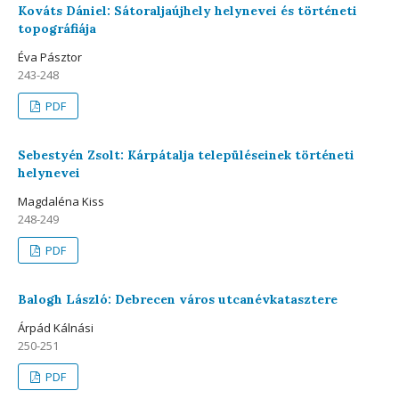
Kováts Dániel: Sátoraljaújhely helynevei és történeti
topográfiája
Éva Pásztor
243-248
PDF
Sebestyén Zsolt: Kárpátalja településeinek történeti
helynevei
Magdaléna Kiss
248-249
PDF
Balogh László: Debrecen város utcanévkatasztere
Árpád Kálnási
250-251
PDF