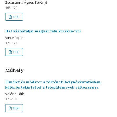
Zsuzsanna Ágnes Berényi
165-170
PDF
Hat kárpátaljai magyar falu kecskenevei
Vince Roják
171-173
PDF
Műhely
Elmélet és módszer a történeti helynévkutatásban,
különös tekintettel a településnevek változásaira
Valéria Tóth
175-183
PDF