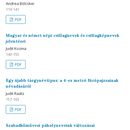
Andrea Bölcskei
119-141
PDF
Magyar és német népi csillagnevek és csillagképnevek
jelentései
Judit Kozma
143-155
PDF
Egy újabb tárgynévtípus: a 4-es metró fúrópajzsainak
névadásáról
Judit Raátz
157-163
PDF
Szabadkőművesi páholyneveink változásai