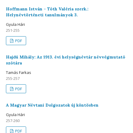
Hoffmann István – Tóth Valéria szerk.:
Helynévtörténeti tanulmányok 3.
Gyula Hári
251-255
PDF
Hajdú Mihály: Az 1913. évi helységnévtár névvégmutató
szótára
Tamás Farkas
255-257
PDF
A Magyar Névtani Dolgozatok új köntösben
Gyula Hári
257-260
PDF