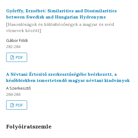
Győrffy, Erzsébet: Similarities and Dissimilarities
between Swedish and Hungarian Hydronyms
[Hasonlóságok és különbözőségek a magyar és svéd
víznevek között]
Gábor Földi
282-284
PDF
A Névtani Értesítő szerkesztőségébe beérkezett, a
későbbiekben ismertetendő magyar névtani kiadványok
A Szerkesztő
284-284
PDF
Folyóiratszemle