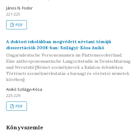
János N. Fodor
221-225
PDF
A doktori iskolákban megvédett névtani témájú
disszertációk 2008-ban: Szilágyi-Kósa Anikó
Ungarndeutsche Personennamen im Plattenseeoberland.
Eine anthroponomastische Langzeitstudie in Deutschbarnag
und Werstuhl [Német személynevek a Balaton-felvidéken.
Történeti személynévkutatás a barnagi és vöröstói németek
körében]
Anikó Szilágyi-Kósa
225-229
PDF
Könyvszemle