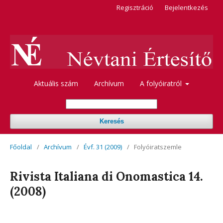
Regisztráció
Bejelentkezés
Aktuális szám
Archívum
A folyóiratról
Keresés
Főoldal
/
Archívum
/
Évf. 31 (2009)
/
Folyóiratszemle
Rivista Italiana di Onomastica 14.
(2008)