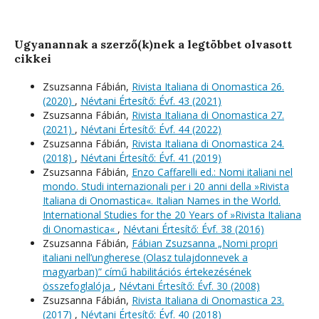
Ugyanannak a szerző(k)nek a legtöbbet olvasott
cikkei
Zsuzsanna Fábián,
Rivista Italiana di Onomastica 26.
(2020)
,
Névtani Értesítő: Évf. 43 (2021)
Zsuzsanna Fábián,
Rivista Italiana di Onomastica 27.
(2021)
,
Névtani Értesítő: Évf. 44 (2022)
Zsuzsanna Fábián,
Rivista Italiana di Onomastica 24.
(2018)
,
Névtani Értesítő: Évf. 41 (2019)
Zsuzsanna Fábián,
Enzo Caffarelli ed.: Nomi italiani nel
mondo. Studi internazionali per i 20 anni della »Rivista
Italiana di Onomastica«. Italian Names in the World.
International Studies for the 20 Years of »Rivista Italiana
di Onomastica«
,
Névtani Értesítő: Évf. 38 (2016)
Zsuzsanna Fábián,
Fábian Zsuzsanna „Nomi propri
italiani nell’ungherese (Olasz tulajdonnevek a
magyarban)” című habilitációs értekezésének
összefoglalója
,
Névtani Értesítő: Évf. 30 (2008)
Zsuzsanna Fábián,
Rivista Italiana di Onomastica 23.
(2017)
,
Névtani Értesítő: Évf. 40 (2018)