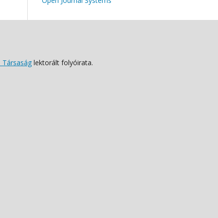
Open Journal Systems
 Társaság
lektorált folyóirata.