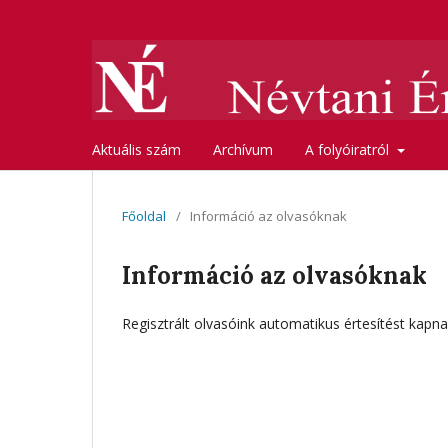
Aktuális szám
Archívum
A folyóiratról
Főoldal
/
Információ az olvasóknak
Információ az olvasóknak
Regisztrált olvasóink automatikus értesítést kapn