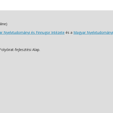
line)
 Nyelvtudományi és Finnugor Intézete
és a
Magyar Nyelvtudományi
lyóirat-fejlesztési Alap.