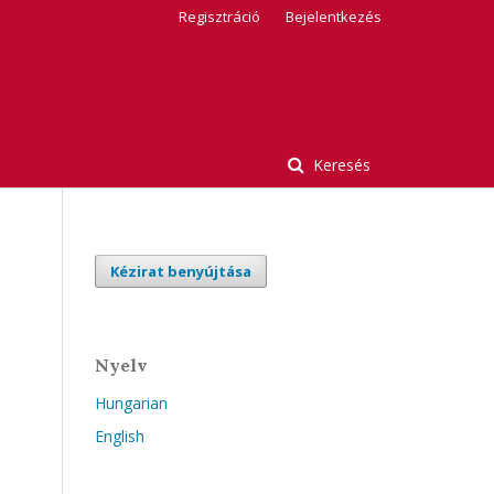
Regisztráció
Bejelentkezés
Keresés
Kézirat benyújtása
Nyelv
Hungarian
English