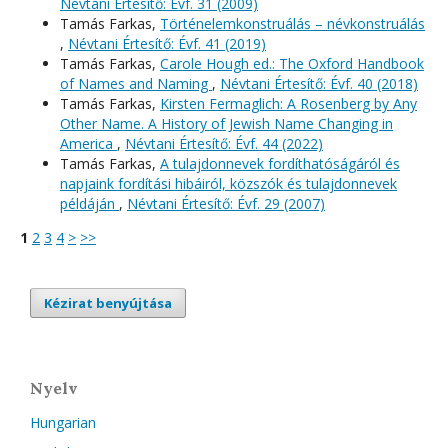
Névtani Értesítő: Évf. 31 (2009)
Tamás Farkas,
Történelemkonstruálás – névkonstruálás
,
Névtani Értesítő: Évf. 41 (2019)
Tamás Farkas,
Carole Hough ed.: The Oxford Handbook
of Names and Naming
,
Névtani Értesítő: Évf. 40 (2018)
Tamás Farkas,
Kirsten Fermaglich: A Rosenberg by Any
Other Name. A History of Jewish Name Changing in
America
,
Névtani Értesítő: Évf. 44 (2022)
Tamás Farkas,
A tulajdonnevek fordíthatóságáról és
napjaink fordítási hibáiról, közszók és tulajdonnevek
példáján
,
Névtani Értesítő: Évf. 29 (2007)
1
2
3
4
>
>>
Kézirat benyújtása
Nyelv
Hungarian