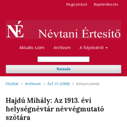
Regisztráció
Bejelentkezés
Aktuális szám
Archívum
A folyóiratról
Keresés
Főoldal
/
Archívum
/
Évf. 31 (2009)
/
Könyvszemle
Hajdú Mihály: Az 1913. évi
helységnévtár névvégmutató
szótára