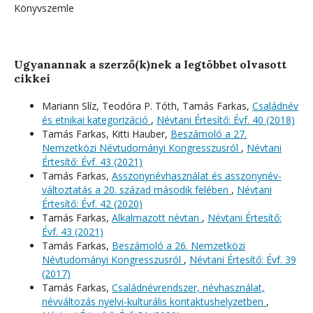
Könyvszemle
Ugyanannak a szerző(k)nek a legtöbbet olvasott
cikkei
Mariann Slíz, Teodóra P. Tóth, Tamás Farkas,
Családnév
és etnikai kategorizáció
,
Névtani Értesítő: Évf. 40 (2018)
Tamás Farkas, Kitti Hauber,
Beszámoló a 27.
Nemzetközi Névtudományi Kongresszusról
,
Névtani
Értesítő: Évf. 43 (2021)
Tamás Farkas,
Asszonynévhasználat és asszonynév-
változtatás a 20. század második felében
,
Névtani
Értesítő: Évf. 42 (2020)
Tamás Farkas,
Alkalmazott névtan
,
Névtani Értesítő:
Évf. 43 (2021)
Tamás Farkas,
Beszámoló a 26. Nemzetközi
Névtudományi Kongresszusról
,
Névtani Értesítő: Évf. 39
(2017)
Tamás Farkas,
Családnévrendszer, névhasználat,
névváltozás nyelvi-kulturális kontaktushelyzetben
,